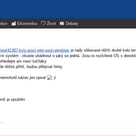
rávo
Ekonomika
Život
Debaty
view/41387-kviz-pozn ejte-verzi-windows
je tady slibované těžší druhé kolo t
ní systém - zkuste uhádnout o jaký se jedná. Jsou to rozšířené OS s desetiti
hledejte ani mezi tučňáky.
e těžké příliš, budou přibývat hinty.
creenshotů název jen opsat
enž je spuštěn
..