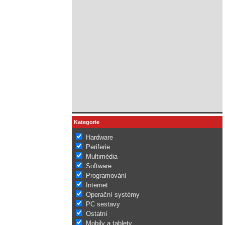
Kategorie
Hardware
Periferie
Multimédia
Software
Programování
Internet
Operační systémy
PC sestavy
Ostatní
Mobily a tablety