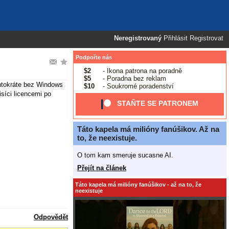
Neregistrovaný
Přihlásit
Registrovat
Podpořte nás
$2
- Ikona patrona na poradně
$5
- Poradna bez reklam
entokráte bez Windows
$10
- Soukromé poradenství
síci licencemi po
STAŇTE SE PATRONEM
Táto kapela má milióny fanúšikov. Až na
to, že neexistuje.
O tom kam smeruje sucasne AI.
Přejít na článek
Táto kapela má milióny fanúšikov - až na to, že
neexistuje
Odpovědět