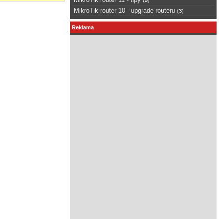
MikroTik router 10 - upgrade routeru
(
3
)
Reklama