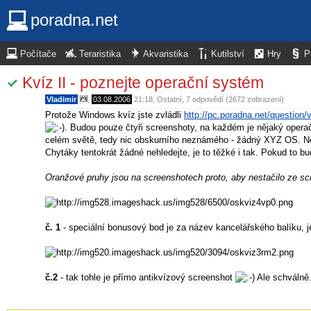
poradna.net
Počítače
Teraristika
Akvaristika
Kutilství
Hry
P
Kvíz II - poznejte operační systém
Vladimir
,
03.08.2006
21:18
,
Ostatní
, 7 odpovědí (2672 zobrazení)
Protože Windows kvíz jste zvládli
http://pc.poradna.net/question/
. Budou pouze čtyři screenshoty, na každém je nějaký operač
celém světě, tedy nic obskurního neznámého - žádný XYZ OS. Ne
Chytáky tentokrát žádné nehledejte, je to těžké i tak. Pokud to bud
Oranžové pruhy jsou na screenshotech proto, aby nestačilo ze s
č. 1
- speciální bonusový bod je za název kancelářského balíku, j
č.2
- tak tohle je přímo antikvízový screenshot
Ale schválně.