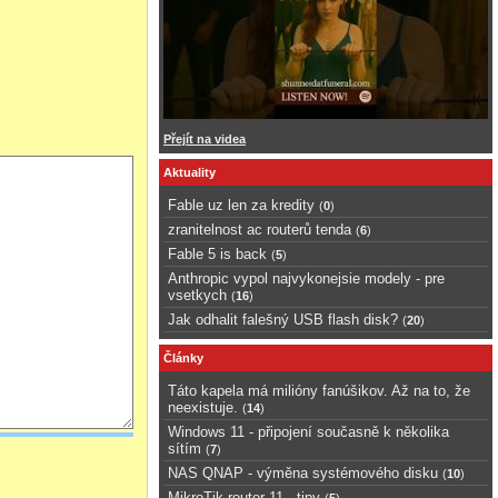
Přejít na videa
Aktuality
Fable uz len za kredity
(
0
)
zranitelnost ac routerů tenda
(
6
)
Fable 5 is back
(
5
)
Anthropic vypol najvykonejsie modely - pre
vsetkych
(
16
)
Jak odhalit falešný USB flash disk?
(
20
)
Články
Táto kapela má milióny fanúšikov. Až na to, že
neexistuje.
(
14
)
Windows 11 - připojení současně k několika
sítím
(
7
)
NAS QNAP - výměna systémového disku
(
10
)
MikroTik router 11 - tipy
(
5
)