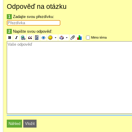
Odpověď na otázku
č.3
- pokud k názvu OS doplníte i název spuštěného, kdysi nejrozš
1
Zadajte svou přezdívku:
č.4
- Hint: jako správnou odpověď uznám i jak se jmenuje tento O
2
Napište svou odpověď:
Mimo téma