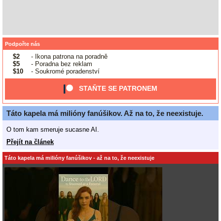
Podpořte nás
$2
- Ikona patrona na poradně
$5
- Poradna bez reklam
$10
- Soukromé poradenství
STAŇTE SE PATRONEM
Táto kapela má milióny fanúšikov. Až na to, že neexistuje.
O tom kam smeruje sucasne AI.
Přejít na článek
Táto kapela má milióny fanúšikov - až na to, že neexistuje