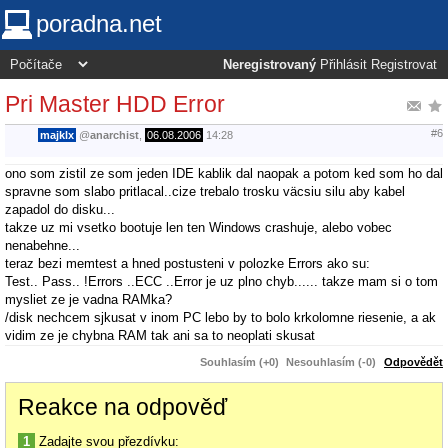
poradna.net
Neregistrovaný
Přihlásit
Registrovat
Pri Master HDD Error
#6
majklx
@
anarchist
,
06.08.2006
14:28
ono som zistil ze som jeden IDE kablik dal naopak a potom ked som ho dal
spravne som slabo pritlacal..cize trebalo trosku väcsiu silu aby kabel
zapadol do disku...
takze uz mi vsetko bootuje len ten Windows crashuje, alebo vobec
nenabehne...
teraz bezi memtest a hned postusteni v polozke Errors ako su:
Test.. Pass.. !Errors ..ECC ..Error je uz plno chyb...... takze mam si o tom
mysliet ze je vadna RAMka?
/disk nechcem sjkusat v inom PC lebo by to bolo krkolomne riesenie, a ak
vidim ze je chybna RAM tak ani sa to neoplati skusat
Souhlasím (+0)
Nesouhlasím (-0)
Odpovědět
Reakce na odpověď
1
Zadajte svou přezdívku: