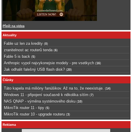
Přejít na videa
Aktuality
Fable uz len za kredity
(
0
)
zranitelnost ac routerů tenda
(
6
)
Fable 5 is back
(
5
)
Anthropic vypol najvykonejsie modely - pre vsetkych
(
16
)
Jak odhalit falešný USB flash disk?
(
20
)
Články
Táto kapela má milióny fanúšikov. Až na to, že neexistuje.
(
14
)
Windows 11 - připojení současně k několika sítím
(
7
)
NAS QNAP - výměna systémového disku
(
10
)
MikroTik router 11 - tipy
(
5
)
MikroTik router 10 - upgrade routeru
(
3
)
Reklama