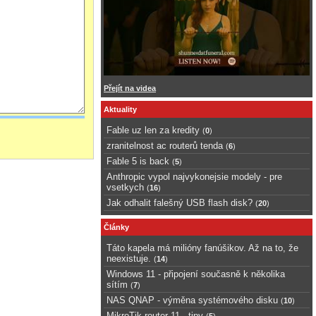
Přejít na videa
Aktuality
Fable uz len za kredity
(
0
)
zranitelnost ac routerů tenda
(
6
)
Fable 5 is back
(
5
)
Anthropic vypol najvykonejsie modely - pre
vsetkych
(
16
)
Jak odhalit falešný USB flash disk?
(
20
)
Články
Táto kapela má milióny fanúšikov. Až na to, že
neexistuje.
(
14
)
Windows 11 - připojení současně k několika
sítím
(
7
)
NAS QNAP - výměna systémového disku
(
10
)
MikroTik router 11 - tipy
(
5
)