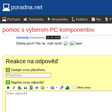
poradna.net
Počítače
Teraristika
Akvaristika
Kutilství
Hry
P
pomoc s výberom PC komponentov
Zarniwúp
@
anarchist
,
06.08.2006
01:28
Dobrej pocit? Ale ne, máš recht.
Reakce na odpověď
1
Zadajte svou přezdívku:
2
Napište svou odpověď:
Mimo téma