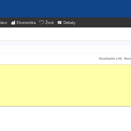
rávo
Ekonomika
Život
Debaty
Souhlasím (+0)
Neso