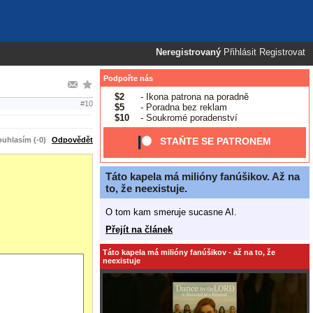
Neregistrovaný
Přihlásit
Registrovat
Podpořte nás
$2
- Ikona patrona na poradně
#10
$5
- Poradna bez reklam
$10
- Soukromé poradenství
uhlasím (-0)
Odpovědět
STAŇTE SE PATRONEM
Táto kapela má milióny fanúšikov. Až na
to, že neexistuje.
O tom kam smeruje sucasne AI.
Přejít na článek
Táto kapela má milióny fanúšikov - až na to, že
neexistuje