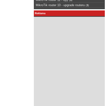
MikroTik router 10 - upgrade routeru
(
3
)
Reklama