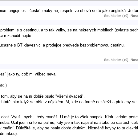
nice funguje ok - české znaky ne, respektive chová se to jako anglická. Je t
Souhlasím (+0)
Neso
, problem je s cestinou, a to tak velky, ze na nekterych mobilech (zvlaste sed
ci rozchodit nejde.
oucasne s BT klavesnici a prodejce predvede bezproblemovou cestinu.
Souhlasím (+0)
Neso
 bez" jako ty, což mi vůbec neva.
td.)
v tom, aby se na ní dobře psalo "všemi dvaceti".
odstatě jako když se píše v nějakém IM, kde na formě nezáleží a překlepy se 
a dost. Využil bych ji tedy rovněž. U mě je to však naopak. Klofu jedním prste
ě neba. Užil jsem si to na palmu, kdy jsem tak napsal na štábu po částech cel
 virtuální. Důležité je, aby se psalo dobře druhým. Nicméně kdyby to tu diakri
dmínkou).