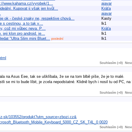
 http://www.kahama.cz/vyrobek/1…
ajavar
 ideální. Kupovat ji však jen kvůl…
Kráťa
.
ajavar
je ok - české znaky ne, respektive chová…
Kasty
je s cestinou, a to tak v…
lk1
o ty, což mi vůbec neva. P…
Kráťa
jeji klon pro android. je…
lk1
ledat "Ultra Slim mini Bluet…
lk1
poslední
html
Souhlasím (+0)
Neso
la na Asus Eee, tak se ušklíbala, že se na tom blbě píše, že je to malé.
tli se mi to bude líbit, je zcela nepodstatné. Klidně bych i nosil tu od PC, na 
Souhlasím (+0)
Neso
0-cz-sk/103552/produkt?utm_source=zbozi.cz&
rosoft_Bluetooth_Mobile_Keyboard_5000_CZ_SK_T4L_0 0020
Souhlasím (+0)
Neso