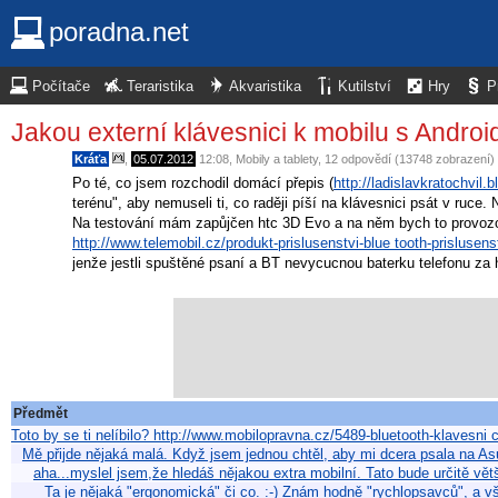
poradna.net
Počítače
Teraristika
Akvaristika
Kutilství
Hry
P
Jakou externí klávesnici k mobilu s Andro
Kráťa
,
05.07.2012
12:08
,
Mobily a tablety
, 12 odpovědí (13748 zobrazení)
Po té, co jsem rozchodil domácí přepis (
http://ladislavkratochvil
terénu", aby nemuseli ti, co raději píší na klávesnici psát v ruce
Na testování mám zapůjčen htc 3D Evo a na něm bych to provoz
http://www.telemobil.cz/produkt-prislusenstvi-blue tooth-prisluse
jenže jestli spuštěné psaní a BT nevycucnou baterku telefonu za 
Předmět
Toto by se ti nelíbilo? http://www.mobilopravna.cz/5489-bluetooth-klavesni 
Mě přijde nějaká malá. Když jsem jednou chtěl, aby mi dcera psala na As
aha...myslel jsem,že hledáš nějakou extra mobilní. Tato bude určitě vět
Ta je nějaká "ergonomická" či co. :-) Znám hodně "rychlopsavců", a vš