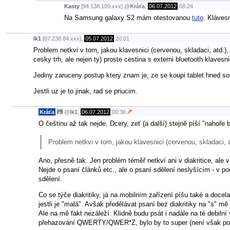
Kasty
[94.138.109.xxx]
@
Kráťa
,
06.07.2012
08:24
Na Samsung galaxy S2 mám otestovanou
tuto
. Kláves
lk1
[87.238.84.xxx],
05.07.2012
20:01
Problem netkvi v tom, jakou klavesnici (cervenou, skladaci, atd.)
cesky trh, ale nejen ty) proste cestina s externi bluetooth klavesni
Jediny zaruceny postup ktery znam je, ze se koupi tablet hned s
Jestli uz je to jinak, rad se priucim.
Kráťa
@
lk1
,
06.07.2012
00:36
O češtinu až tak nejde. Dcery, zeť (a další) stejně píší "nahoře
Problem netkvi v tom, jakou klavesnici (cervenou, skladaci, a
Ano, přesně tak. Jen problém téměř netkví ani v diakritice, ale 
Nejde o psaní článků etc., ale o psaní sdělení neslyšícím - v p
sdělení.
Co se týče diakritiky, já na mobilním zařízení píšu také a docel
jestli je "malá". Avšak předělávat psaní bez diakritiky na "s" m
Ale na mě fakt nezáleží. Klidně budu psát i nadále na té debilní
přehazování QWERTY/QWER*Z, bylo by to super (není však po