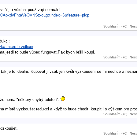
ců", a všichni používají normální.
DJAoxdvFhtaVeOVNSz-oLg&index=3&feature=plcp
Souhlasím (+0)
Neso
dukci:
a-micro-b-vidlice/
,jestli to bude vůbec fungovat.Pak bych řešil koupi.
Souhlasím (+0)
Neso
 tak je to ideální. Kupovat ji však jen kvůli vyzkoušení se mi nechce a nezná
e, že nemá "některý chytrý telefon".
 na místě vyzkoušet redukci a když to bude chodit, koupit i s dýškem pro pr
Souhlasím (+0)
Neso
odzkoušet.
Souhlasím (+0)
Neso