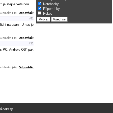
Notebooky
" je stejně většinou
Připomínky
uhlasím (-0)
Odpovědět
Pokec
#11
idni na psani. U nas je
uhlasím (-0)
Odpovědět
#12
ows PC, Android OS" pak
uhlasím (-0)
Odpovědět
ní odkazy