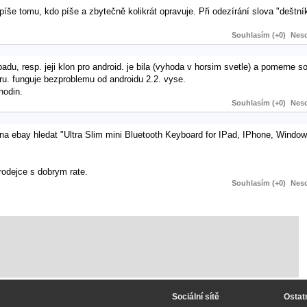
píše tomu, kdo píše a zbytečně kolikrát opravuje. Při odezírání slova "deštník
Souhlasím (+0)
Neso
u, resp. jeji klon pro android. je bila (vyhoda v horsim svetle) a pomerne sol
ru. funguje bezproblemu od androidu 2.2. vyse.
hodin.
Souhlasím (+0)
Neso
 na ebay hledat "Ultra Slim mini Bluetooth Keyboard for IPad, IPhone, Wind
rodejce s dobrym rate.
Souhlasím (+0)
Neso
Sociální sítě
Ostat