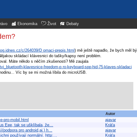
rávo
Ekonomika
Život
Debaty
idem?
.blog.idnes.cz/c/264039/D omaci-prepis.html
) mě ještě napadlo, že bych měl bý
. Nějakou skládací klávesnici do tašky/kapsy není problém.
oval. Máte někdo s něčím zkušenosti? Mě zaujala
nstvi_bluetooth-klavesnice-freedom-p ro-keyboard-spp-hid-75-klaves-skladaci
hodinu... Víc by se mi možná líbila do microUSB.
Autor
ce-pro-mobil.html
ajavar
us Eee, tak se ušklíbala, že…
Kráťa
ší(podpora pro android,aj.) h…
ajavar
ichni používají normální. http:…
Kráťa