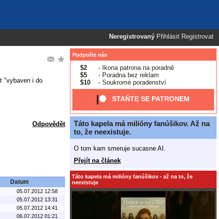
Neregistrovaný
Přihlásit
Registrovat
Podpořte nás
$2
- Ikona patrona na poradně
$5
- Poradna bez reklam
t "vybaven i do
$10
- Soukromé poradenství
STAŇTE SE PATRONEM
Táto kapela má milióny fanúšikov. Až na
Odpovědět
to, že neexistuje.
O tom kam smeruje sucasne AI.
Přejít na článek
Táto kapela má milióny fanúšikov - až na to, že
Datum
neexistuje
05.07.2012 12:58
05.07.2012 13:31
05.07.2012 14:41
06.07.2012 01:21