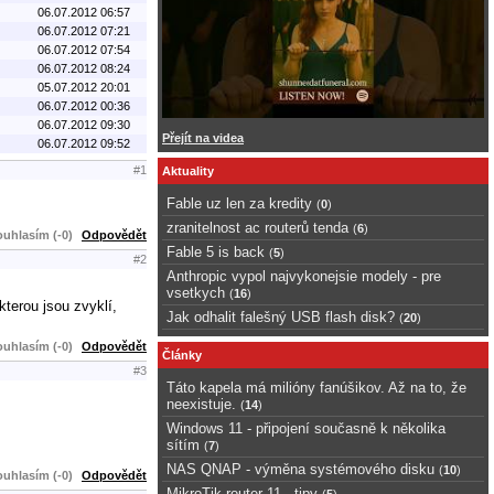
06.07.2012 06:57
06.07.2012 07:21
06.07.2012 07:54
06.07.2012 08:24
05.07.2012 20:01
06.07.2012 00:36
06.07.2012 09:30
Přejít na videa
06.07.2012 09:52
#1
Aktuality
Fable uz len za kredity
(
0
)
zranitelnost ac routerů tenda
(
6
)
uhlasím (-0)
Odpovědět
Fable 5 is back
(
5
)
#2
Anthropic vypol najvykonejsie modely - pre
vsetkych
(
16
)
kterou jsou zvyklí,
Jak odhalit falešný USB flash disk?
(
20
)
uhlasím (-0)
Odpovědět
Články
#3
Táto kapela má milióny fanúšikov. Až na to, že
neexistuje.
(
14
)
Windows 11 - připojení současně k několika
sítím
(
7
)
NAS QNAP - výměna systémového disku
(
10
)
uhlasím (-0)
Odpovědět
MikroTik router 11 - tipy
(
5
)