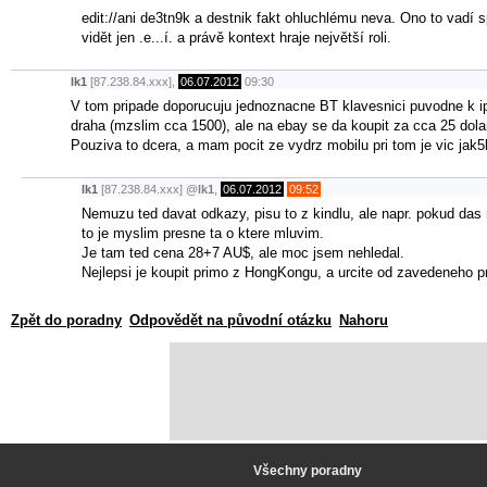
edit://ani de3tn9k a destnik fakt ohluchlému neva. Ono to vadí s
vidět jen .e...í. a právě kontext hraje největší roli.
lk1
[87.238.84.xxx],
06.07.2012
09:30
V tom pripade doporucuju jednoznacne BT klavesnici puvodne k ipad
draha (mzslim cca 1500), ale na ebay se da koupit za cca 25 dola
Pouziva to dcera, a mam pocit ze vydrz mobilu pri tom je vic jak5
lk1
[87.238.84.xxx]
@
lk1
,
06.07.2012
09:52
Nemuzu ted davat odkazy, pisu to z kindlu, ale napr. pokud das
to je myslim presne ta o ktere mluvim.
Je tam ted cena 28+7 AU$, ale moc jsem nehledal.
Nejlepsi je koupit primo z HongKongu, a urcite od zavedeneho p
Zpět do poradny
Odpovědět na původní otázku
Nahoru
Všechny poradny