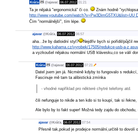
Kráťa
@
ajavar
,
06.07.2012
01:21
Ta je nějaká "ergonomická" či co.
Znám hodně "rychlopsav
http://www.youtube.com/watch?v=Pw3DimG5TXU&list=UU 
Čím "normálnější", tím lépe.
ajavar
@
Kráťa
,
06.07.2012
06:57
aha...že by datloidní styl?
Nejdřív bych si pořídil/půjčil re
http://www.kahama.cz/vyrobek/17505/redukce-usb-a-z asuvk
a vyzkoušel nějakou normální USB klávesku,co se válí doma
Kráťa
@
ajavar
,
06.07.2012
07:21
Datel jsem jen já. Nicméně kdyby to fungovalo s redukcí,
Fascinuje mě tam ta alibistická zmínka
- vhodné například pro některé chytré telefony atd.
čili nefunguje to nikde a ten kdo si to koupí, tak si řekn
Ale bylo by to fakt super! Možná tedy zajdu do obchodu,
ajavar
@
Kráťa
,
06.07.2012
07:54
Přesně tak,pokud je prodejce normální,určitě to dovolí 