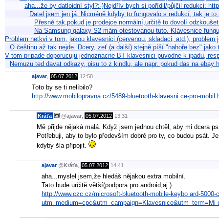
aha...že by datloidní styl?:-)Nejdřív bych si pořídil/půjčil redukci:
Datel jsem jen já. Nicméně kdyby to fungovalo s redukcí, tak je to
Přesně tak,pokud je prodejce normální,určitě to dovolí odzkoušet
Na Samsung galaxy S2 mám otestovanou tuto. Klávesnice fungu
Problem netkvi v tom, jakou klavesnici (cervenou, skladaci, atd.), problem 
O češtinu až tak nejde. Dcery, zeť (a další) stejně píší "nahoře bez" jak
V tom pripade doporucuju jednoznacne BT klavesnici puvodne k ipadu, resp. 
Nemuzu ted davat odkazy, pisu to z kindlu, ale napr. pokud das na ebay h
ajavar
,
05.07.2012
12:58
Toto by se ti nelíbilo?
http://www.mobilopravna.cz/5489-bluetooth-klavesni ce-pro-mobil.
Kráťa
@
ajavar
,
05.07.2012
13:31
Mě přijde nějaká malá. Když jsem jednou chtěl, aby mi dcera psa
Potřebuji, aby to bylo především dobré pro ty, co budou psát. Jes
kdyby šla připojit.
ajavar
@
Kráťa
,
05.07.2012
14:41
aha...myslel jsem,že hledáš nějakou extra mobilní.
Tato bude určitě větší(podpora pro android,aj.)
http://www.czc.cz/microsoft-bluetooth-mobile-keybo ard-500
utm_medium=cpc&utm_campaign=Klavesnice&utm_term=Mi c