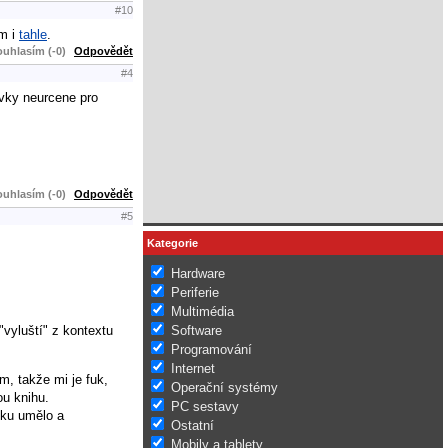
#10
am i
tahle
.
uhlasím (-0)
Odpovědět
#4
ivky neurcene pro
uhlasím (-0)
Odpovědět
#5
Kategorie
Hardware
Periferie
Multimédia
"vyluští" z kontextu
Software
Programování
Internet
m, takže mi je fuk,
Operační systémy
ou knihu.
PC sestavy
tiku umělo a
Ostatní
Mobily a tablety