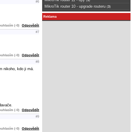
#6
MikroTik router 10 - upgrade routeru
(
3
)
Reklama
uhlasím (-0)
Odpovědět
#7
uhlasím (-0)
Odpovědět
#8
m nikoho, kdo ji má.
odavače.
uhlasím (-0)
Odpovědět
#9
uhlasím (-0)
Odpovědět