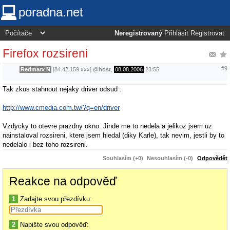
poradna.net
Neregistrovaný
Přihlásit
Registrovat
Firefox rozsireni
#9
Redmarx N
[84.42.159.xxx]
@
host
,
08.08.2006
23:55
Tak zkus stahnout nejaky driver odsud :
http://www.cmedia.com.tw/?q=en/driver
Vzdycky to otevre prazdny okno. Jinde me to nedela a jelikoz jsem uz
nainstaloval rozsireni, ktere jsem hledal (diky Karle), tak nevim, jestli by to
nedelalo i bez toho rozsireni.
Souhlasím (+0)
Nesouhlasím (-0)
Odpovědět
Reakce na odpověď
1
Zadajte svou přezdívku:
2
Napište svou odpověď: