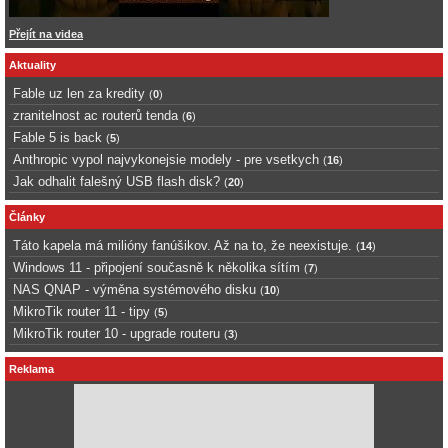
Přejít na videa
Aktuality
Fable uz len za kredity
(
0
)
zranitelnost ac routerů tenda
(
6
)
Fable 5 is back
(
5
)
Anthropic vypol najvykonejsie modely - pre vsetkych
(
16
)
Jak odhalit falešný USB flash disk?
(
20
)
Články
Táto kapela má milióny fanúšikov. Až na to, že neexistuje.
(
14
)
Windows 11 - připojení současně k několika sítím
(
7
)
NAS QNAP - výměna systémového disku
(
10
)
MikroTik router 11 - tipy
(
5
)
MikroTik router 10 - upgrade routeru
(
3
)
Reklama