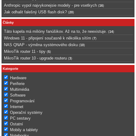
Anthropic vypol najvykonejsie modely - pre vsetkych
(
16
)
Jak odhalit falešný USB flash disk?
(
20
)
Články
Táto kapela má milióny fanúšikov. Až na to, že neexistuje.
(
14
)
Windows 11 - připojení současně k několika sítím
(
7
)
NAS QNAP - výměna systémového disku
(
10
)
MikroTik router 11 - tipy
(
5
)
MikroTik router 10 - upgrade routeru
(
3
)
Kategorie
Hardware
Periferie
Multimédia
Software
Programování
Internet
Operační systémy
PC sestavy
Ostatní
Mobily a tablety
Notebooky