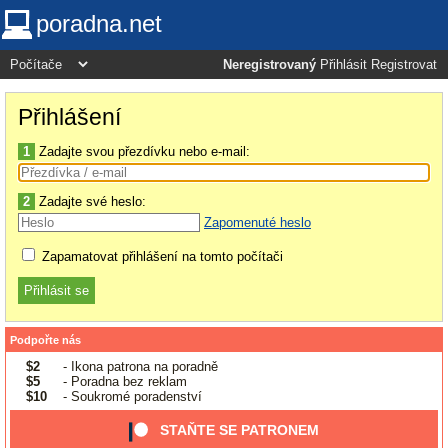
poradna.net
Neregistrovaný
Přihlásit
Registrovat
Přihlášení
1
Zadajte svou přezdívku nebo e-mail:
2
Zadajte své heslo:
Zapomenuté heslo
Zapamatovat přihlášení na tomto počítači
Podpořte nás
$2
- Ikona patrona na poradně
$5
- Poradna bez reklam
$10
- Soukromé poradenství
STAŇTE SE PATRONEM