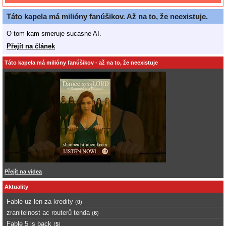
Táto kapela má milióny fanúšikov. Až na to, že neexistuje.
O tom kam smeruje sucasne AI.
Přejít na článek
Táto kapela má milióny fanúšikov - až na to, že neexistuje
Přejít na videa
Aktuality
Fable uz len za kredity
(
0
)
zranitelnost ac routerů tenda
(
6
)
Fable 5 is back
(
5
)