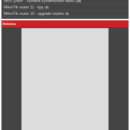
NAS QNAP - výměna systémového disku
(
10
)
MikroTik router 11 - tipy
(
5
)
MikroTik router 10 - upgrade routeru
(
3
)
Reklama