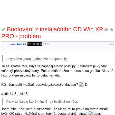
Bootování z instalačního CD Win XP
PRO - problém
#3
anarchist
,
13.08.2006
14:05
...vyndával jsem i jednotlivé komponenty...
To se špatně radí, když tě napadaj stejný postupy. Základem je vyndat
veškerý přebytečný karty. Pokud máš možnost, zkus jinou grafiku. Ale v té
fázi, o které mluvíš, by to dělat neměla.
P.S. Jen jestli mačkáš opravdu
jakoukoliv
klávesu?
//edit 14.8., 14:15:
Ale v té fázi, o které mluvíš, by to dělat neměla.
Jsem blbej, teď jsem si vzpomněl, že už se mi to právě na tomto místě
kvůli GK stalo. Naštěstí jsem tenkrát dostal stejný nápad.