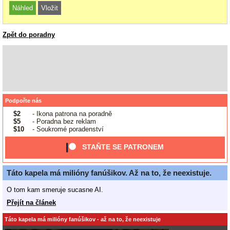
Zpět do poradny
Podpořte nás
$2
- Ikona patrona na poradně
$5
- Poradna bez reklam
$10
- Soukromé poradenství
STAŇTE SE PATRONEM
Táto kapela má milióny fanúšikov. Až na to, že neexistuje.
O tom kam smeruje sucasne AI.
Přejít na článek
Táto kapela má milióny fanúšikov - až na to, že neexistuje