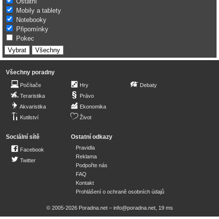
Ostatní
Mobily a tablety
Notebooky
Připomínky
Pokec
Všechny poradny
Počítače
Hry
Debaty
Teraristika
Právo
Akvaristika
Ekonomika
Kutilství
Život
Sociální sítě
Ostatní odkazy
Pravidla
Facebook
Reklama
Twitter
Podpořte nás
FAQ
Kontakt
Prohlášení o ochraně osobních údajů
© 2005-2026 Poradna.net –
info@poradna.net
,
19 ms