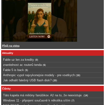
Přejít na videa
Aktuality
Fable uz len za kredity
(
0
)
zranitelnost ac routerů tenda
(
6
)
Fable 5 is back
(
5
)
Anthropic vypol najvykonejsie modely - pre vsetkych
(
16
)
Jak odhalit falešný USB flash disk?
(
20
)
Články
Táto kapela má milióny fanúšikov. Až na to, že neexistuje.
(
14
)
Windows 11 - připojení současně k několika sítím
(
7
)