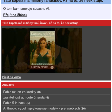
Táto kapela má milióny fanúšikov. Až na to, že neexistuje.
O tom kam smeruje sucasne AI.
Přejít na článek
Táto kapela má milióny fanúšikov - až na to, že neexistuje
Přejít na videa
Aktuality
Fable uz len za kredity
(
0
)
zranitelnost ac routerů tenda
(
6
)
Fable 5 is back
(
5
)
Anthropic vypol najvykonejsie modely - pre vsetkych
(
16
)