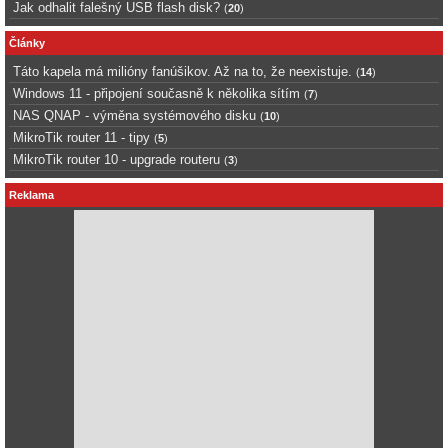
Jak odhalit falešný USB flash disk?
(
20
)
Články
Táto kapela má milióny fanúšikov. Až na to, že neexistuje.
(
14
)
Windows 11 - připojení současně k několika sítím
(
7
)
NAS QNAP - výměna systémového disku
(
10
)
MikroTik router 11 - tipy
(
5
)
MikroTik router 10 - upgrade routeru
(
3
)
Reklama