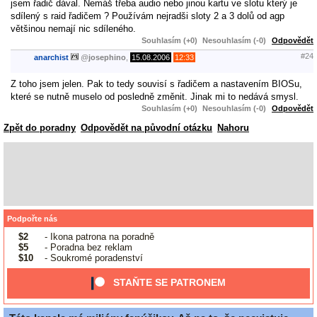
jsem řadič dával. Nemáš třeba audio nebo jinou kartu ve slotu který je
sdílený s raid řadičem ? Používám nejradši sloty 2 a 3 dolů od agp
většinou nemají nic sdíleného.
Souhlasím (+0)
Nesouhlasím (-0)
Odpovědět
#24
anarchist
@
josephino
,
15.08.2006
12:33
Z toho jsem jelen. Pak to tedy souvisí s řadičem a nastavením BIOSu,
které se nutně muselo od posledně změnit. Jinak mi to nedává smysl.
Souhlasím (+0)
Nesouhlasím (-0)
Odpovědět
Zpět do poradny
Odpovědět na původní otázku
Nahoru
Podpořte nás
$2
- Ikona patrona na poradně
$5
- Poradna bez reklam
$10
- Soukromé poradenství
STAŇTE SE PATRONEM