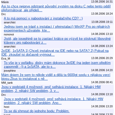
13.08.2006 16:31
Máslo
Asi to chce nejprve odstranit původní systém na disku C nebo tento oddíl
přeformátovat, ale přijdeš…
13.08.2006 18:24
Drc
A to má pomoci v nabootování z instalačního CD? ::)
13.08.2006 19:11
anarchist
Jednou jsem se trápil s instalací ( přeinstalací) WinXP Pro po nějakých
experimentech uživatele, kte…
14.08.2006 13:10
nononot
Jistě, ale josephině se to zastaví krátce po výzvě ke stisknutí libovolné
klávesy pro nabootování z…
14.08.2006 13:24
anarchist
2xIDE, 1xSATA 1) Chceš instalovat na IDE nebo na SATA? 2) Pokud na
IDE, zkoušel jsi dočasně vyjmout…
13.08.2006 20:29
Eva_M
To vše je v pořádku, disky mám dokonce 3xIDE (na jeden jsem předtím
zapomněl :-)) a 1xSATA, ale to s…
14.08.2006 14:20
josephino
Mám dojem že sem to někde viděl a dělá ta 6600gt spolu s nějakou verzí
biosu.Zkus to instalovat s ně…
14.08.2006 08:41
MM_tank
Jsou v podstatě 4 možnosti, proč selhává instalace. 1. Nějaký HW
problém, 2. nějaký SW problém, 3. v…
14.08.2006 13:18
Drc
Jsou v podstatě 4 možnosti, proč selhává instalace. 1. Nějaký HW
problém, 2. nějaký SW problém, Ano…
14.08.2006 13:20
host
To se dá shrnout do jednoho bodu: Problém.
14.08.2006 13:20
karel