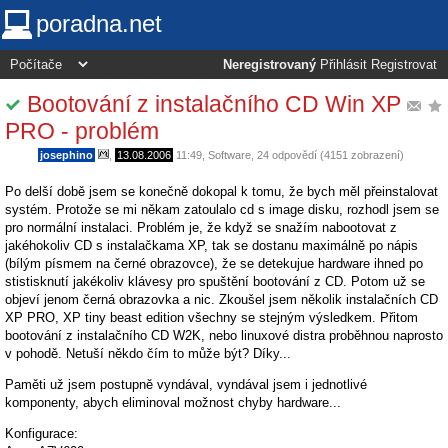
poradna.net
Neregistrovaný
Přihlásit
Registrovat
Bootování z instalačního CD Win XP
PRO - problém
josephino
,
13.08.2006
11:49
,
Software
, 24 odpovědí (4151 zobrazení)
Po delší době jsem se konečně dokopal k tomu, že bych měl přeinstalovat
systém. Protože se mi někam zatoulalo cd s image disku, rozhodl jsem se
pro normální instalaci. Problém je, že když se snažím nabootovat z
jakéhokoliv CD s instalačkama XP, tak se dostanu maximálně po nápis
(bílým písmem na černé obrazovce), že se detekujue hardware ihned po
stistisknutí jakékoliv klávesy pro spuštění bootování z CD. Potom už se
objeví jenom černá obrazovka a nic. Zkoušel jsem několik instalačních CD
XP PRO, XP tiny beast edition všechny se stejným výsledkem. Přitom
bootování z instalačního CD W2K, nebo linuxové distra proběhnou naprosto
v pohodě. Netuší někdo čím to může být? Díky...
Paměti už jsem postupně vyndával, vyndával jsem i jednotlivé
komponenty, abych eliminoval možnost chyby hardware...
Konfigurace: