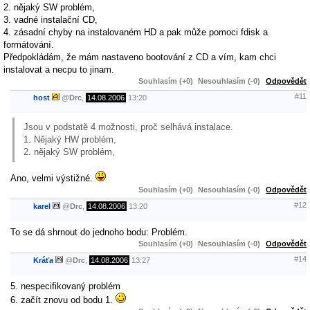
2. nějaký SW problém,
3. vadné instalační CD,
4. zásadní chyby na instalovaném HD a pak může pomoci fdisk a
formátování.
Předpokládám, že mám nastaveno bootování z CD a vím, kam chci
instalovat a necpu to jinam.
Souhlasím (+0)
Nesouhlasím (-0)
Odpovědět
#11
host
@
Drc
,
14.08.2006
13:20
Jsou v podstatě 4 možnosti, proč selhává instalace.
1. Nějaký HW problém,
2. nějaký SW problém,
Ano, velmi výstižné.
Souhlasím (+0)
Nesouhlasím (-0)
Odpovědět
#12
karel
@
Drc
,
14.08.2006
13:20
To se dá shrnout do jednoho bodu: Problém.
Souhlasím (+0)
Nesouhlasím (-0)
Odpovědět
#14
Kráťa
@
Drc
,
14.08.2006
13:27
5. nespecifikovaný problém
6. začít znovu od bodu 1.