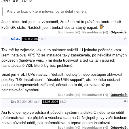
//edit 14.8., 14:15:
Ale v té fázi, o které mluvíš, by to dělat neměla.
Jsem blbej, teď jsem si vzpomněl, že už se mi to právě na tomto místě
kvůli GK stalo. Naštěstí jsem tenkrát dostal stejný nápad.
Souhlasím (+0)
Nesouhlasím (-0)
Odpovědět
#4
Máslo
,
13.08.2006
16:31
Tak mě by zajímalo, jak jsi to nakonec vyřešil. U jednoho počítače kam
jsem instaloval XPSP2 se instalace taky zasekávala, po několika marných
pokusech (hardware ven...) mi došla trpělivost a teď už tam jsou rok
nainstalované W2k které šly bez problémů.
Snad jen v SETUPu nastavit "default hodnoty", nebo postupně aktivovat
položky "OS Installation" , "disable USB support", atd. zkrátka odstavit
podporu integrovaných zařízení, očesat co to dá, aktivovat až po
nainstalování systému.
Souhlasím (+0)
Nesouhlasím (-0)
Odpovědět
#5
Drc
[62.204.254.xxx],
13.08.2006
18:24
Asi to chce nejprve odstranit původní systém na disku C nebo tento oddíl
přeformátovat, ale přijdeš o všechna data na C. Nejlepší je vytvořit fdiskem
znova původní oddíl, pak naformátovat a teprve potom instalovat.
Souhlasím (+0)
Nesouhlasím (-0)
Odpovědět