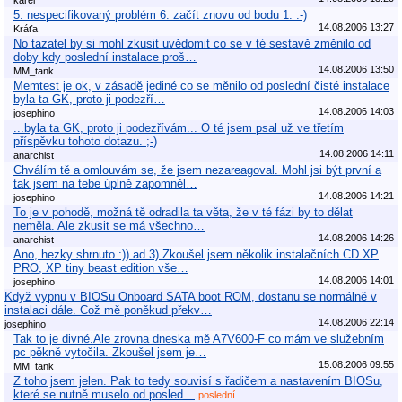
5. nespecifikovaný problém 6. začít znovu od bodu 1. :-)
14.08.2006 13:27
Kráťa
No tazatel by si mohl zkusit uvědomit co se v té sestavě změnilo od
doby kdy poslední instalace proš…
14.08.2006 13:50
MM_tank
Memtest je ok, v zásadě jediné co se měnilo od poslední čisté instalace
byla ta GK, proto ji podezří…
14.08.2006 14:03
josephino
...byla ta GK, proto ji podezřívám... O té jsem psal už ve třetím
příspěvku tohoto dotazu. ;-)
14.08.2006 14:11
anarchist
Chválím tě a omlouvám se, že jsem nezareagoval. Mohl jsi být první a
tak jsem na tebe úplně zapomněl…
14.08.2006 14:21
josephino
To je v pohodě, možná tě odradila ta věta, že v té fázi by to dělat
neměla. Ale zkusit se má všechno…
14.08.2006 14:26
anarchist
Ano, hezky shrnuto :)) ad 3) Zkoušel jsem několik instalačních CD XP
PRO, XP tiny beast edition vše…
14.08.2006 14:01
josephino
Když vypnu v BIOSu Onboard SATA boot ROM, dostanu se normálně v
instalaci dále. Což mě poněkud překv…
14.08.2006 22:14
josephino
Tak to je divné.Ale zrovna dneska mě A7V600-F co mám ve služebním
pc pěkně vytočila. Zkoušel jsem je…
15.08.2006 09:55
MM_tank
Z toho jsem jelen. Pak to tedy souvisí s řadičem a nastavením BIOSu,
které se nutně muselo od posled…
poslední