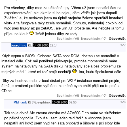
Pro všechny, díky moc za užitečné tipy. Včera už jsem nenašel čas na
experimentování, ale jakmile si ho najdu, dám vědět jak jsem dopadl.
Zvláštní je, že nedávno jsem na úplně stejném železe spouštěl instalaci
visty a ta fungovala taky zcela normálně. Shrnuto, nainstaluji cokoliv od
w2k přes linuxy až po zetaOS, ale win XP prostě ne. Ale nebojte já tomu
příjdu na kloub
Ještě jednou díky za rady.
Souhlasím (+0)
Nesouhlasím (-0)
Odpovědět
#22
josephino
,
14.08.2006
22:14
Když vypnu v BIOSu Onboard SATA boot ROM, dostanu se normálně v
instalaci dále. Což mě poněkud překvapuje, protože momentálně mám
systém nainstalovaný na SATA disku instalovaný zcela bez problému ze
stejných médií, které mi teď projít nechtějí
. Inu, budu špekulovat dále...
Díky za hostovu radu, z boot disket pro WXP instalace normálně projde,
čímž je prmiární problém vyřešen, nicméně bych chtěl přijít na to proč z
CD ne.
Souhlasím (+0)
Nesouhlasím (-0)
Odpovědět
#23
MM_tank
@
josephino
,
15.08.2006
09:55
Tak to je divné.Ale zrovna dneska mě A7V600-F co mám ve služebním
pc pěkně vytočila. Zkoušel jsem jeden raid řadič a windows jsem
nespatřil ani když jsem vypl ten sata onboard a šiboval s pci sloty kde