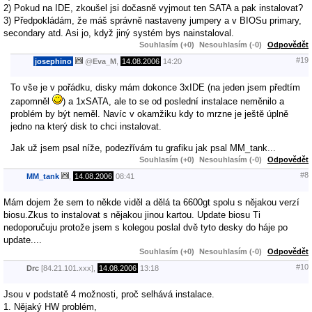
2) Pokud na IDE, zkoušel jsi dočasně vyjmout ten SATA a pak instalovat?
3) Předpokládám, že máš správně nastaveny jumpery a v BIOSu primary,
secondary atd. Asi jo, když jiný systém bys nainstaloval.
Souhlasím (+0)
Nesouhlasím (-0)
Odpovědět
#19
josephino
@
Eva_M
,
14.08.2006
14:20
To vše je v pořádku, disky mám dokonce 3xIDE (na jeden jsem předtím
zapomněl
) a 1xSATA, ale to se od poslední instalace neměnilo a
problém by být neměl. Navíc v okamžiku kdy to mrzne je ještě úplně
jedno na který disk to chci instalovat.
Jak už jsem psal níže, podezřívám tu grafiku jak psal MM_tank...
Souhlasím (+0)
Nesouhlasím (-0)
Odpovědět
#8
MM_tank
,
14.08.2006
08:41
Mám dojem že sem to někde viděl a dělá ta 6600gt spolu s nějakou verzí
biosu.Zkus to instalovat s nějakou jinou kartou. Update biosu Ti
nedoporučuju protože jsem s kolegou poslal dvě tyto desky do háje po
update....
Souhlasím (+0)
Nesouhlasím (-0)
Odpovědět
#10
Drc
[84.21.101.xxx],
14.08.2006
13:18
Jsou v podstatě 4 možnosti, proč selhává instalace.
1. Nějaký HW problém,