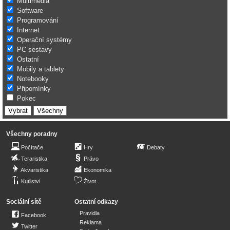
Multimédia
Software
Programování
Internet
Operační systémy
PC sestavy
Ostatní
Mobily a tablety
Notebooky
Připomínky
Pokec
Všechny poradny
Počítače
Hry
Debaty
Teraristika
Právo
Akvaristika
Ekonomika
Kutilství
Život
Sociální sítě
Ostatní odkazy
Pravidla
Facebook
Reklama
Twitter