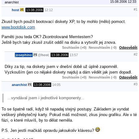
15.08.2006 12:33
anarchist
#1
host
,
13.08.2006
12:12
Zkusil bych použít bootovací diskety XP, to by mohlo (mělo) pomoct.
www.bootdisk.com
Paměti jsou teda OK? Zkontrolované Memtestem?
Ještě bych taky zkusil zrušit oddíl na disku a vytvořit jej znova.
Souhlasím (+0)
Nesouhlasím (-0)
Odpovědět
#2
josephino
@
host
,
13.08.2006
13:57
Díky za tip, na diskety jsem v dnešní době už úplně zapomněl.
Vyzkouším (jen co nějaké diskety najdu) a dám vědět jak jsem dopadl.
Souhlasím (+0)
Nesouhlasím (-0)
Odpovědět
#3
anarchist
,
13.08.2006
14:05
...vyndával jsem i jednotlivé komponenty...
To se špatně radí, když tě napadaj stejný postupy. Základem je vyndat
veškerý přebytečný karty. Pokud máš možnost, zkus jinou grafiku. Ale v té
fázi, o které mluvíš, by to dělat neměla.
P.S. Jen jestli mačkáš opravdu
jakoukoliv
klávesu?