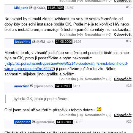
Souhlasím (+0)
Nesouhlasím (-0)
Odpovědět
#15
MM_tank
@
Kráťa
,
14.08.2006
13:50
No tazatel by si mohl zkusit uvědomit co se v té sestavě změnilo od
doby kdy poslední instalace prošla OK. Podle mě je to konflikt HW nebo
biosu s instalátorem, samozřejmě testem paměti se nikdy nic nezkazilo...
Souhlasím (+0)
Nesouhlasím (-0)
Odpovědět
#17
josephino
@
MM_tank
,
14.08.2006
14:03
Memtest je ok, v zásadě jediné co se měnilo od poslední čisté instalace
byla ta GK, proto ji podezřívám a tvým nakopnutím
(
http://pc.poradna.net/question/view/52145-bootovani -z-instalacniho-cd-
win-xp-pro-problem#re-52272
) ji podezřívám ještě o to víc. Někde
schrastím nějakou jinou grafiku a ověřím.
Souhlasím (+0)
Nesouhlasím (-0)
Odpovědět
#18
anarchist
@
josephino
,
14.08.2006
14:11
...byla ta GK, proto ji podezřívám...
O té jsem psal už ve třetím příspěvku tohoto dotazu.
Souhlasím (+0)
Nesouhlasím (-0)
Odpovědět
#20
josephino
@
anarchist
,
14.08.2006
14:21