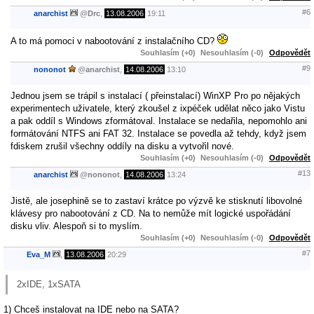
#6
anarchist
@
Drc
,
13.08.2006
19:11
A to má pomoci v nabootování z instalačního CD?
Souhlasím (+0)
Nesouhlasím (-0)
Odpovědět
#9
nononot
@
anarchist
,
14.08.2006
13:10
Jednou jsem se trápil s instalací ( přeinstalací) WinXP Pro po nějakých
experimentech uživatele, který zkoušel z ixpéček udělat něco jako Vistu
a pak oddíl s Windows zformátoval. Instalace se nedařila, nepomohlo ani
formátování NTFS ani FAT 32. Instalace se povedla až tehdy, když jsem
fdiskem zrušil všechny oddíly na disku a vytvořil nové.
Souhlasím (+0)
Nesouhlasím (-0)
Odpovědět
#13
anarchist
@
nononot
,
14.08.2006
13:24
Jistě, ale josephině se to zastaví krátce po výzvě ke stisknutí libovolné
klávesy pro nabootování z CD. Na to nemůže mít logické uspořádání
disku vliv. Alespoň si to myslím.
Souhlasím (+0)
Nesouhlasím (-0)
Odpovědět
#7
Eva_M
,
13.08.2006
20:29
2xIDE, 1xSATA
1) Chceš instalovat na IDE nebo na SATA?