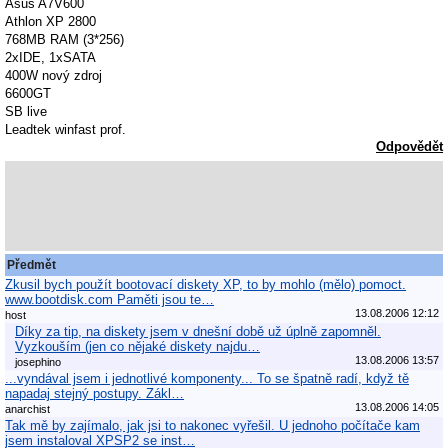
Asus A7V600
Athlon XP 2800
768MB RAM (3*256)
2xIDE, 1xSATA
400W nový zdroj
6600GT
SB live
Leadtek winfast prof.
Odpovědět
Předmět
Zkusil bych použít bootovací diskety XP, to by mohlo (mělo) pomoct.
www.bootdisk.com Paměti jsou te…
13.08.2006 12:12
host
Díky za tip, na diskety jsem v dnešní době už úplně zapomněl.
Vyzkouším (jen co nějaké diskety najdu…
13.08.2006 13:57
josephino
...vyndával jsem i jednotlivé komponenty... To se špatně radí, když tě
napadaj stejný postupy. Zákl…
13.08.2006 14:05
anarchist
Tak mě by zajímalo, jak jsi to nakonec vyřešil. U jednoho počítače kam
jsem instaloval XPSP2 se inst…