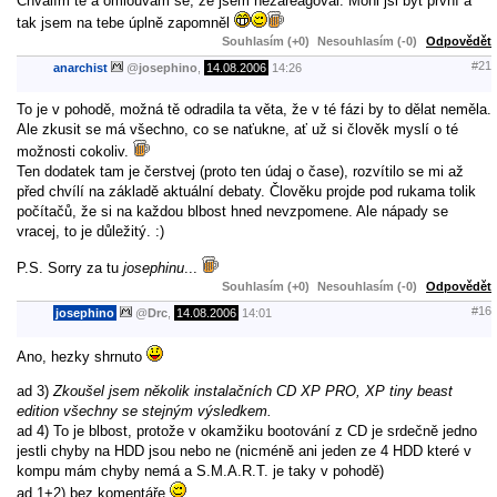
Chválím tě a omlouvám se, že jsem nezareagoval. Mohl jsi být první a
tak jsem na tebe úplně zapomněl
Souhlasím (+0)
Nesouhlasím (-0)
Odpovědět
#21
anarchist
@
josephino
,
14.08.2006
14:26
To je v pohodě, možná tě odradila ta věta, že v té fázi by to dělat neměla.
Ale zkusit se má všechno, co se naťukne, ať už si člověk myslí o té
možnosti cokoliv.
Ten dodatek tam je čerstvej (proto ten údaj o čase), rozvítilo se mi až
před chvílí na základě aktuální debaty. Člověku projde pod rukama tolik
počítačů, že si na každou blbost hned nevzpomene. Ale nápady se
vracej, to je důležitý. :)
P.S. Sorry za tu
josephinu
...
Souhlasím (+0)
Nesouhlasím (-0)
Odpovědět
#16
josephino
@
Drc
,
14.08.2006
14:01
Ano, hezky shrnuto
ad 3)
Zkoušel jsem několik instalačních CD XP PRO, XP tiny beast
edition všechny se stejným výsledkem.
ad 4) To je blbost, protože v okamžiku bootování z CD je srdečně jedno
jestli chyby na HDD jsou nebo ne (nicméně ani jeden ze 4 HDD které v
kompu mám chyby nemá a S.M.A.R.T. je taky v pohodě)
ad 1+2) bez komentáře