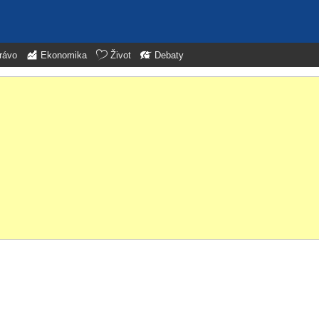
rávo
Ekonomika
Život
Debaty