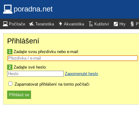
poradna.net
Počítače
Teraristika
Akvaristika
Kutilství
Hry
P
Přihlášení
1
Zadajte svou přezdívku nebo e-mail:
2
Zadajte své heslo:
Zapomenuté heslo
Zapamatovat přihlášení na tomto počítači