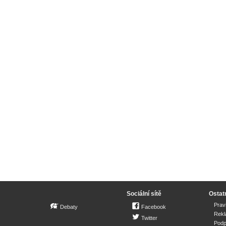
Sociální sítě
Ostat
Prav
Debaty
Facebook
Rek
Twitter
Podp