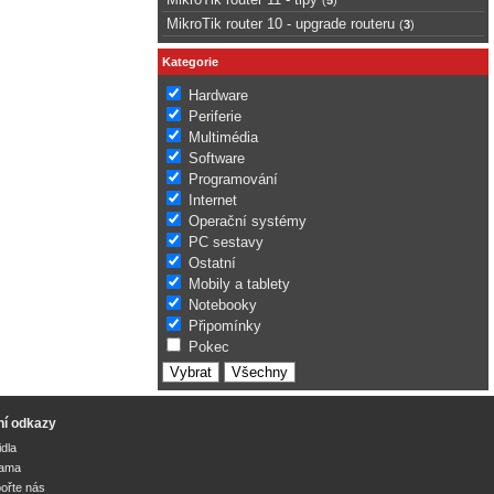
MikroTik router 10 - upgrade routeru
(
3
)
Kategorie
Hardware
Periferie
Multimédia
Software
Programování
Internet
Operační systémy
PC sestavy
Ostatní
Mobily a tablety
Notebooky
Připomínky
Pokec
ní odkazy
idla
lama
ořte nás