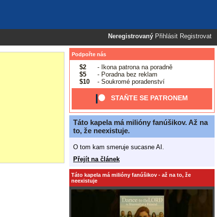
Neregistrovaný
Přihlásit
Registrovat
Podpořte nás
$2
- Ikona patrona na poradně
$5
- Poradna bez reklam
$10
- Soukromé poradenství
STAŇTE SE PATRONEM
Táto kapela má milióny fanúšikov. Až na
to, že neexistuje.
O tom kam smeruje sucasne AI.
Přejít na článek
Táto kapela má milióny fanúšikov - až na to, že
neexistuje