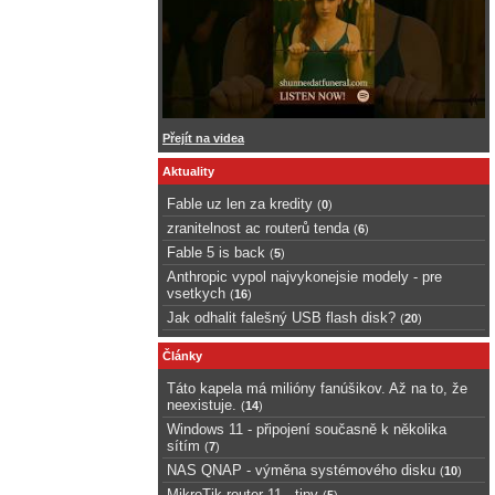
Přejít na videa
Aktuality
Fable uz len za kredity
(
0
)
zranitelnost ac routerů tenda
(
6
)
Fable 5 is back
(
5
)
Anthropic vypol najvykonejsie modely - pre
vsetkych
(
16
)
Jak odhalit falešný USB flash disk?
(
20
)
Články
Táto kapela má milióny fanúšikov. Až na to, že
neexistuje.
(
14
)
Windows 11 - připojení současně k několika
sítím
(
7
)
NAS QNAP - výměna systémového disku
(
10
)
MikroTik router 11 - tipy
(
5
)