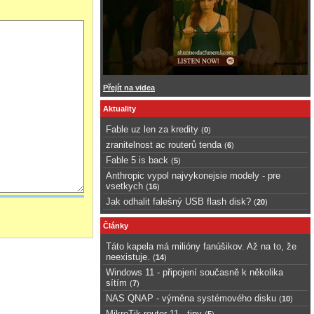
Přejít na videa
Aktuality
Fable uz len za kredity
(
0
)
zranitelnost ac routerů tenda
(
6
)
Fable 5 is back
(
5
)
Anthropic vypol najvykonejsie modely - pre
vsetkych
(
16
)
Jak odhalit falešný USB flash disk?
(
20
)
Články
Táto kapela má milióny fanúšikov. Až na to, že
neexistuje.
(
14
)
Windows 11 - připojení současně k několika
sítím
(
7
)
NAS QNAP - výměna systémového disku
(
10
)
MikroTik router 11 - tipy
(
5
)