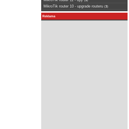
MikroTik router 10 - upgrade routeru
(
3
)
Reklama