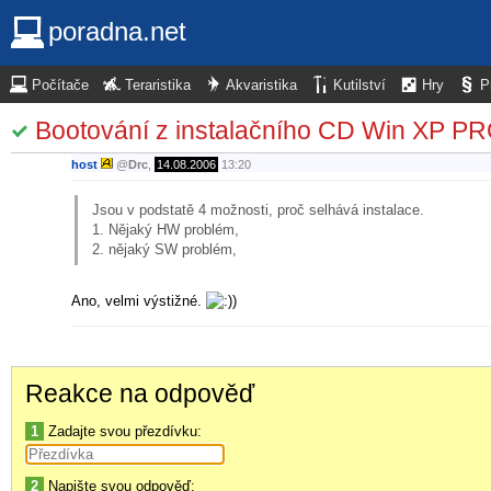
poradna.net
Počítače
Teraristika
Akvaristika
Kutilství
Hry
P
Bootování z instalačního CD Win XP PR
host
@
Drc
,
14.08.2006
13:20
Jsou v podstatě 4 možnosti, proč selhává instalace.
1. Nějaký HW problém,
2. nějaký SW problém,
Ano, velmi výstižné.
Reakce na odpověď
1
Zadajte svou přezdívku:
2
Napište svou odpověď: