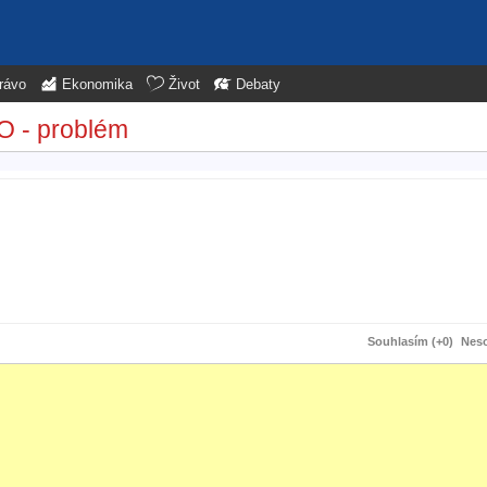
rávo
Ekonomika
Život
Debaty
O - problém
Souhlasím (+0)
Neso