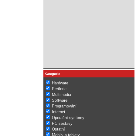
Kategorie
Hardware
Periferie
Multimédia
Software
Programování
Internet
Operační systémy
PC sestavy
Ostatní
Mobily a tablety