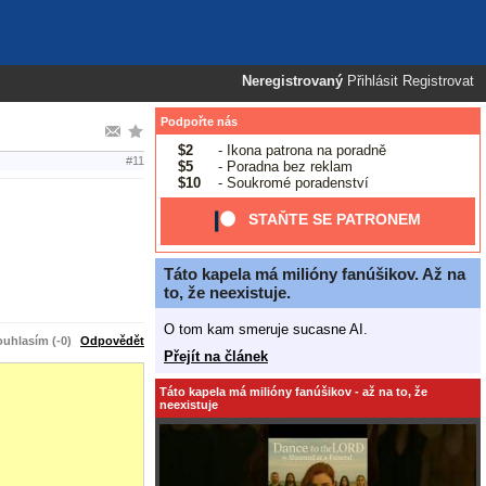
Neregistrovaný
Přihlásit
Registrovat
Podpořte nás
$2
- Ikona patrona na poradně
#11
$5
- Poradna bez reklam
$10
- Soukromé poradenství
STAŇTE SE PATRONEM
Táto kapela má milióny fanúšikov. Až na
to, že neexistuje.
O tom kam smeruje sucasne AI.
uhlasím (-0)
Odpovědět
Přejít na článek
Táto kapela má milióny fanúšikov - až na to, že
neexistuje