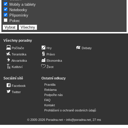
Mobily a tablety
Notebooky
Připomínky
Pokec
Všechny poradny
Počítače
Hry
Debaty
Teraristika
Právo
Akvaristika
Ekonomika
Kutilství
Život
Sociální sítě
Ostatní odkazy
Pravidla
Facebook
Reklama
Twitter
Podpořte nás
FAQ
Kontakt
Prohlášení o ochraně osobních údajů
© 2005-2026 Poradna.net –
info@poradna.net
,
27 ms