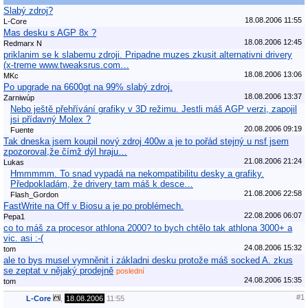
Slabý zdroj?
18.08.2006 11:55
L-Core
Mas desku s AGP 8x ?
18.08.2006 12:45
Redmarx N
priklanim se k slabemu zdroji. Pripadne muzes zkusit alternativni drivery
(x-treme www.tweaksrus.com…
18.08.2006 13:06
MKc
Po upgrade na 6600gt na 99% slabý zdroj.
18.08.2006 13:37
Zarniwúp
Nebo ještě přehřívání grafiky v 3D režimu. Jestli máš AGP verzi, zapojil
jsi přídavný Molex ?
20.08.2006 09:19
Fuente
Tak dneska jsem koupil nový zdroj 400w a je to pořád stejný u nsf jsem
zpozoroval,že čímž dýl hraju…
21.08.2006 21:24
Lukas
Hmmmmm. To snad vypadá na nekompatibilitu desky a grafiky.
Předpokladám, že drivery tam máš k desce…
21.08.2006 22:58
Flash_Gordon
FastWrite na Off v Biosu a je po problémech.
22.08.2006 06:07
Pepa1
co to máš za procesor athlona 2000? to bych chtělo tak athlona 3000+ a
vic. asi :-(
24.08.2006 15:32
tom
ale to bys musel vymněnit i základni desku protože máš socked A. zkus
se zeptat v nějaký prodejně
poslední
24.08.2006 15:35
tom
#1
L-Core
,
18.08.2006
11:55