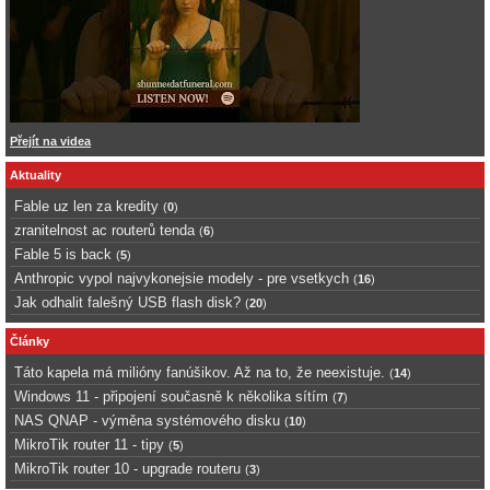
Přejít na videa
Aktuality
Fable uz len za kredity
(
0
)
zranitelnost ac routerů tenda
(
6
)
Fable 5 is back
(
5
)
Anthropic vypol najvykonejsie modely - pre vsetkych
(
16
)
Jak odhalit falešný USB flash disk?
(
20
)
Články
Táto kapela má milióny fanúšikov. Až na to, že neexistuje.
(
14
)
Windows 11 - připojení současně k několika sítím
(
7
)
NAS QNAP - výměna systémového disku
(
10
)
MikroTik router 11 - tipy
(
5
)
MikroTik router 10 - upgrade routeru
(
3
)