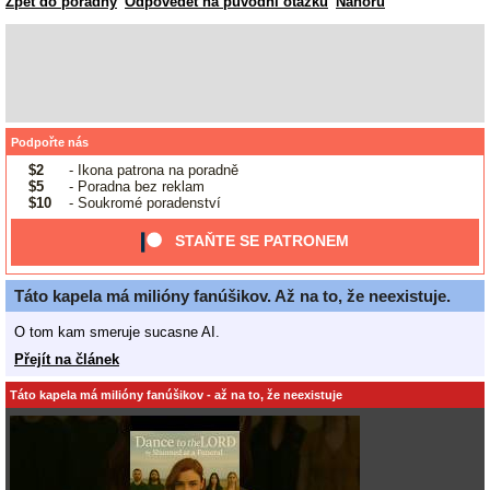
Zpět do poradny
Odpovědět na původní otázku
Nahoru
Podpořte nás
$2
- Ikona patrona na poradně
$5
- Poradna bez reklam
$10
- Soukromé poradenství
STAŇTE SE PATRONEM
Táto kapela má milióny fanúšikov. Až na to, že neexistuje.
O tom kam smeruje sucasne AI.
Přejít na článek
Táto kapela má milióny fanúšikov - až na to, že neexistuje