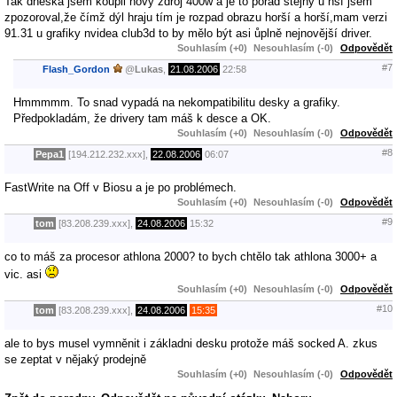
Tak dneska jsem koupil nový zdroj 400w a je to pořád stejný u nsf jsem
zpozoroval,že čímž dýl hraju tím je rozpad obrazu horší a horší,mam verzi
91.31 u grafiky nvidea club3d to by mělo být asi ůplně nejnovější driver.
Souhlasím (+0)
Nesouhlasím (-0)
Odpovědět
#7
Flash_Gordon
@
Lukas
,
21.08.2006
22:58
Hmmmmm. To snad vypadá na nekompatibilitu desky a grafiky.
Předpokladám, že drivery tam máš k desce a OK.
Souhlasím (+0)
Nesouhlasím (-0)
Odpovědět
#8
Pepa1
[194.212.232.xxx],
22.08.2006
06:07
FastWrite na Off v Biosu a je po problémech.
Souhlasím (+0)
Nesouhlasím (-0)
Odpovědět
#9
tom
[83.208.239.xxx],
24.08.2006
15:32
co to máš za procesor athlona 2000? to bych chtělo tak athlona 3000+ a
vic. asi
Souhlasím (+0)
Nesouhlasím (-0)
Odpovědět
#10
tom
[83.208.239.xxx],
24.08.2006
15:35
ale to bys musel vymněnit i základni desku protože máš socked A. zkus
se zeptat v nějaký prodejně
Souhlasím (+0)
Nesouhlasím (-0)
Odpovědět