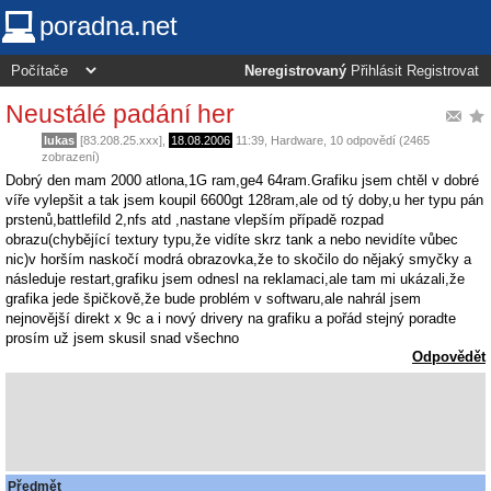
poradna.net
Neregistrovaný
Přihlásit
Registrovat
Neustálé padání her
lukas
[83.208.25.xxx],
18.08.2006
11:39
,
Hardware
, 10 odpovědí (2465
zobrazení)
Dobrý den mam 2000 atlona,1G ram,ge4 64ram.Grafiku jsem chtěl v dobré
víře vylepšit a tak jsem koupil 6600gt 128ram,ale od tý doby,u her typu pán
prstenů,battlefild 2,nfs atd ,nastane vlepším případě rozpad
obrazu(chybějící textury typu,že vidíte skrz tank a nebo nevidíte vůbec
nic)v horším naskočí modrá obrazovka,že to skočilo do nějaký smyčky a
následuje restart,grafiku jsem odnesl na reklamaci,ale tam mi ukázali,že
grafika jede špičkově,že bude problém v softwaru,ale nahrál jsem
nejnovější direkt x 9c a i nový drivery na grafiku a pořád stejný poradte
prosím už jsem skusil snad všechno
Odpovědět
Předmět