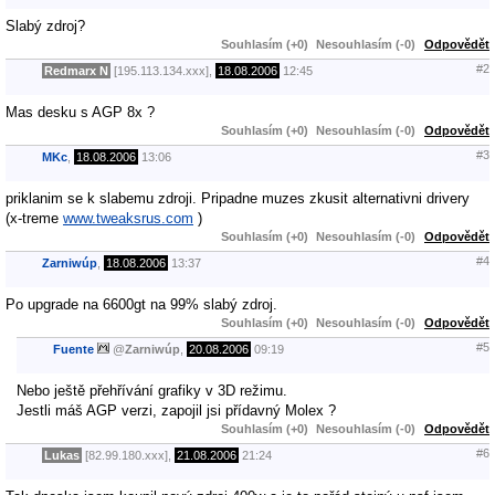
Slabý zdroj?
Souhlasím (+0)
Nesouhlasím (-0)
Odpovědět
#2
Redmarx N
[195.113.134.xxx],
18.08.2006
12:45
Mas desku s AGP 8x ?
Souhlasím (+0)
Nesouhlasím (-0)
Odpovědět
#3
MKc
,
18.08.2006
13:06
priklanim se k slabemu zdroji. Pripadne muzes zkusit alternativni drivery
(x-treme
www.tweaksrus.com
)
Souhlasím (+0)
Nesouhlasím (-0)
Odpovědět
#4
Zarniwúp
,
18.08.2006
13:37
Po upgrade na 6600gt na 99% slabý zdroj.
Souhlasím (+0)
Nesouhlasím (-0)
Odpovědět
#5
Fuente
@
Zarniwúp
,
20.08.2006
09:19
Nebo ještě přehřívání grafiky v 3D režimu.
Jestli máš AGP verzi, zapojil jsi přídavný Molex ?
Souhlasím (+0)
Nesouhlasím (-0)
Odpovědět
#6
Lukas
[82.99.180.xxx],
21.08.2006
21:24