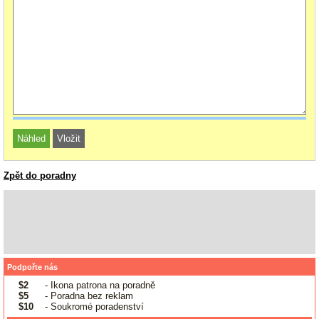
Zpět do poradny
Podpořte nás
$2
- Ikona patrona na poradně
$5
- Poradna bez reklam
$10
- Soukromé poradenství