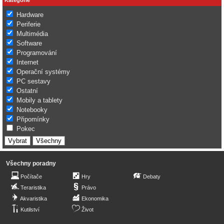
Hardware
Periferie
Multimédia
Software
Programování
Internet
Operační systémy
PC sestavy
Ostatní
Mobily a tablety
Notebooky
Připomínky
Pokec
Všechny poradny
Počítače
Hry
Debaty
Teraristika
Právo
Akvaristika
Ekonomika
Kutilství
Život