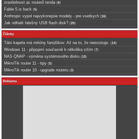
zranitelnost ac routerů tenda
(
6
)
Fable 5 is back
(
5
)
Anthropic vypol najvykonejsie modely - pre vsetkych
(
16
)
Jak odhalit falešný USB flash disk?
(
20
)
Články
Táto kapela má milióny fanúšikov. Až na to, že neexistuje.
(
14
)
Windows 11 - připojení současně k několika sítím
(
7
)
NAS QNAP - výměna systémového disku
(
10
)
MikroTik router 11 - tipy
(
5
)
MikroTik router 10 - upgrade routeru
(
3
)
Reklama