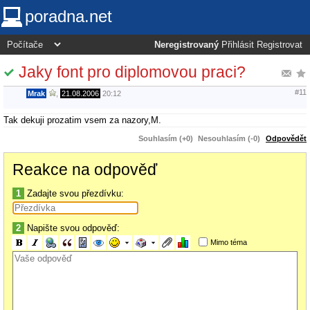
poradna.net
Neregistrovaný
Přihlásit
Registrovat
Jaky font pro diplomovou praci?
#11
Mrak
,
21.08.2006
20:12
Tak dekuji prozatim vsem za nazory,M.
Souhlasím (+0)
Nesouhlasím (-0)
Odpovědět
Reakce na odpověď
1
Zadajte svou přezdívku:
2
Napište svou odpověď:
Mimo téma