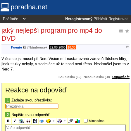
poradna.net
Neregistrovaný
Přihlásit
Registrovat
jaký nejlepší program pro mp4 do
DVD
#4
Fuente
@
bimbousek
,
22.08.2006
18:35
V šestce jsi musel při Nero Vision mít nastartované zároveň ffdshow filtry,
jinak titulky nebyly, v sedmičce už to snad není třeba. Nezkoušel jsem to v
Nero 7.
Souhlasím (+0)
Nesouhlasím (-0)
Odpovědět
Reakce na odpověď
1
Zadajte svou přezdívku:
2
Napište svou odpověď:
Mimo téma