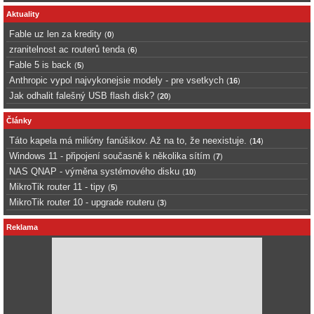
Aktuality
Fable uz len za kredity
(
0
)
zranitelnost ac routerů tenda
(
6
)
Fable 5 is back
(
5
)
Anthropic vypol najvykonejsie modely - pre vsetkych
(
16
)
Jak odhalit falešný USB flash disk?
(
20
)
Články
Táto kapela má milióny fanúšikov. Až na to, že neexistuje.
(
14
)
Windows 11 - připojení současně k několika sítím
(
7
)
NAS QNAP - výměna systémového disku
(
10
)
MikroTik router 11 - tipy
(
5
)
MikroTik router 10 - upgrade routeru
(
3
)
Reklama