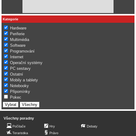
Kategorie
Hardware
Periferie
Multimédia
Software
Programování
Internet
Operační systémy
PC sestavy
Ostatní
Mobily a tablety
Notebooky
Připomínky
Pokec
Všechny poradny
Počítače
Hry
Debaty
Teraristika
Právo