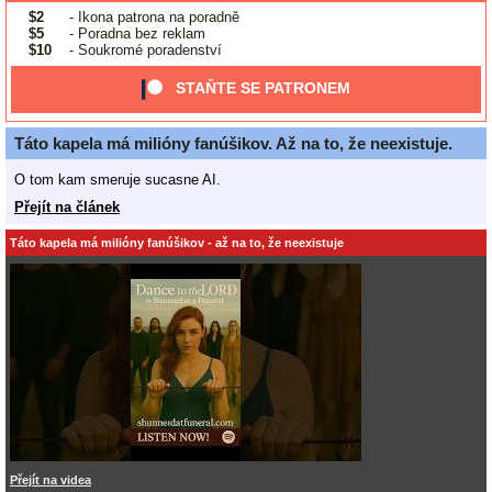
$2
- Ikona patrona na poradně
$5
- Poradna bez reklam
$10
- Soukromé poradenství
STAŇTE SE PATRONEM
Táto kapela má milióny fanúšikov. Až na to, že neexistuje.
O tom kam smeruje sucasne AI.
Přejít na článek
Táto kapela má milióny fanúšikov - až na to, že neexistuje
Přejít na videa