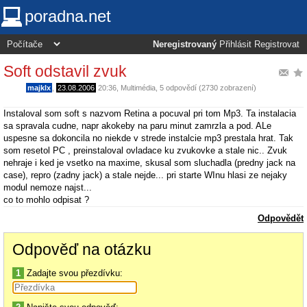
poradna.net
Neregistrovaný
Přihlásit
Registrovat
Soft odstavil zvuk
majklx
,
23.08.2006
20:36
,
Multimédia
, 5 odpovědí (2730 zobrazení)
Instaloval som soft s nazvom Retina a pocuval pri tom Mp3. Ta instalacia
sa spravala cudne, napr akokeby na paru minut zamrzla a pod. ALe
uspesne sa dokoncila no niekde v strede instalcie mp3 prestala hrat. Tak
som resetol PC , preinstaloval ovladace ku zvukovke a stale nic.. Zvuk
nehraje i ked je vsetko na maxime, skusal som sluchadla (predny jack na
case), repro (zadny jack) a stale nejde... pri starte WInu hlasi ze nejaky
modul nemoze najst...
co to mohlo odpisat ?
Odpovědět
Odpověď na otázku
1
Zadajte svou přezdívku: