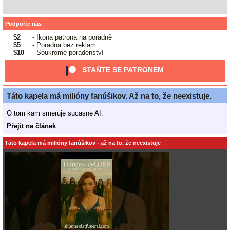
Podpořte nás
$2
- Ikona patrona na poradně
$5
- Poradna bez reklam
$10
- Soukromé poradenství
STAŇTE SE PATRONEM
Táto kapela má milióny fanúšikov. Až na to, že neexistuje.
O tom kam smeruje sucasne AI.
Přejít na článek
Táto kapela má milióny fanúšikov - až na to, že neexistuje