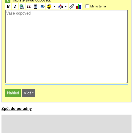
2
Napište svou odpověď:
Mimo téma
Zpět do poradny