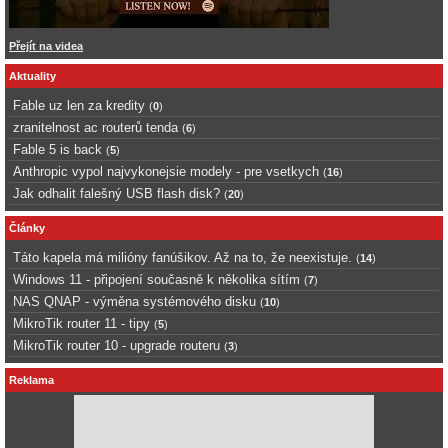
Přejít na videa
Aktuality
Fable uz len za kredity
(
0
)
zranitelnost ac routerů tenda
(
6
)
Fable 5 is back
(
5
)
Anthropic vypol najvykonejsie modely - pre vsetkych
(
16
)
Jak odhalit falešný USB flash disk?
(
20
)
Články
Táto kapela má milióny fanúšikov. Až na to, že neexistuje.
(
14
)
Windows 11 - připojení současně k několika sítím
(
7
)
NAS QNAP - výměna systémového disku
(
10
)
MikroTik router 11 - tipy
(
5
)
MikroTik router 10 - upgrade routeru
(
3
)
Reklama