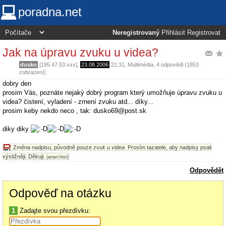
poradna.net
Neregistrovaný
Přihlásit
Registrovat
Jak na úpravu zvuku u videa?
dusko
[195.47.53.xxx],
23.08.2006
21:31
,
Multimédia
, 4 odpovědi (1853
zobrazení)
dobry den
prosim Vás, poznáte nejaký dobrý program který umožňuje úpravu zvuku u
videa? čistení, vyladení - zrnení zvuku atd... díky...
prosim keby nekdo neco , tak: dusko69@post.sk
diky diky
Změna nadpisu, původně pouze
zvuk u videa
. Prosím tazatele, aby nadpisy psali
výstižněji. Děkuji.
(anarchist)
Odpovědět
Odpověď na otázku
1
Zadajte svou přezdívku: