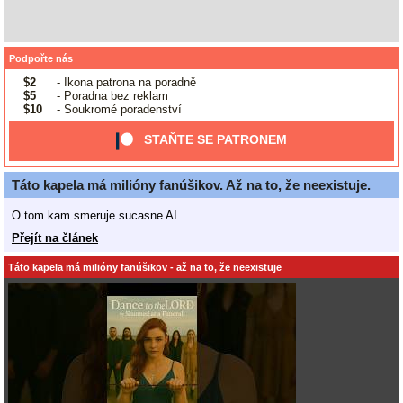
Podpořte nás
$2
- Ikona patrona na poradně
$5
- Poradna bez reklam
$10
- Soukromé poradenství
STAŇTE SE PATRONEM
Táto kapela má milióny fanúšikov. Až na to, že neexistuje.
O tom kam smeruje sucasne AI.
Přejít na článek
Táto kapela má milióny fanúšikov - až na to, že neexistuje