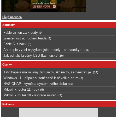
Přejít na videa
Aktuality
Fable uz len za kredity
(
0
)
zranitelnost ac routerů tenda
(
6
)
Fable 5 is back
(
5
)
Anthropic vypol najvykonejsie modely - pre vsetkych
(
16
)
Jak odhalit falešný USB flash disk?
(
20
)
Články
Táto kapela má milióny fanúšikov. Až na to, že neexistuje.
(
14
)
Windows 11 - připojení současně k několika sítím
(
7
)
NAS QNAP - výměna systémového disku
(
10
)
MikroTik router 11 - tipy
(
5
)
MikroTik router 10 - upgrade routeru
(
3
)
Reklama