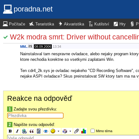
poradna.net
Počítače
Teraristika
Akvaristika
Kutilství
Hry
P
W2k modra smrt: Driver without cancelli
MM..
,
08.09.2006
13:34
Nainstaloval tam nespravne ovladace, alebo nejaky program ktory
ktore nechodia korektne so vsetkymi zaplatami Win.
Ten cdr4_2k.sys je ovladac nejakeho "CD Recording Software", c
nejake ASPI ovladace? Skus preinstalovat SW ktory tam ma na vyp
Reakce na odpověď
1
Zadajte svou přezdívku:
2
Napište svou odpověď:
Mimo téma