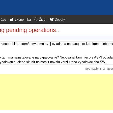
rávo
Ekonomika
Život
Debaty
ng pending operations..
 nieco robi s cdrom/cdrw a ma svoj ovladac a nepracuje to korektne, alebo m
o tam ma nainstalovane na vypalovanie? Neposahal tam nieco s ASPI ovlada
alovanie, alebo skusit nainstalit novsiu verziu toho vypalovacieho SW...
Souhlasím (+0)
Neso