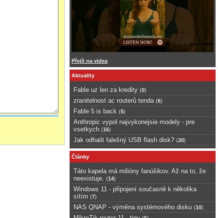
Přejít na videa
Aktuality
Fable uz len za kredity
(
0
)
zranitelnost ac routerů tenda
(
6
)
Fable 5 is back
(
5
)
Anthropic vypol najvykonejsie modely - pre
vsetkych
(
16
)
Jak odhalit falešný USB flash disk?
(
20
)
Články
Táto kapela má milióny fanúšikov. Až na to, že
neexistuje.
(
14
)
Windows 11 - připojení současně k několika
sítím
(
7
)
NAS QNAP - výměna systémového disku
(
10
)
MikroTik router 11 - tipy
(
5
)