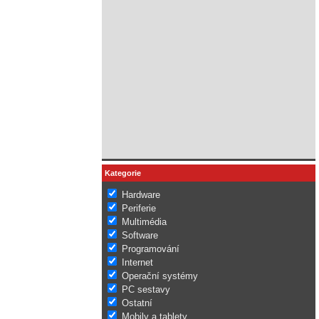
Kategorie
Hardware
Periferie
Multimédia
Software
Programování
Internet
Operační systémy
PC sestavy
Ostatní
Mobily a tablety