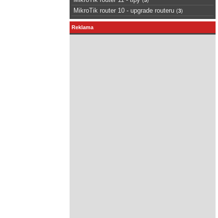
MikroTik router 10 - upgrade routeru
(
3
)
Reklama