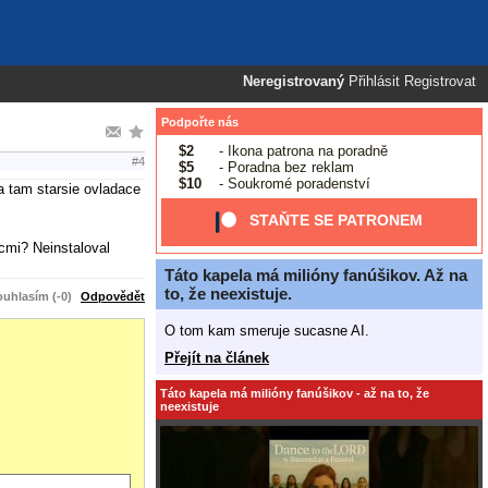
Neregistrovaný
Přihlásit
Registrovat
Podpořte nás
$2
- Ikona patrona na poradně
#4
$5
- Poradna bez reklam
$10
- Soukromé poradenství
a tam starsie ovladace
STAŇTE SE PATRONEM
cmi? Neinstaloval
Táto kapela má milióny fanúšikov. Až na
to, že neexistuje.
uhlasím (-0)
Odpovědět
O tom kam smeruje sucasne AI.
Přejít na článek
Táto kapela má milióny fanúšikov - až na to, že
neexistuje