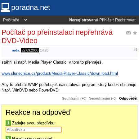
poradna.net
Neregistrovaný
Přihlásit
Registrovat
Počítač po přeinstalaci nepřehrává
DVD-Video
#1
ruda
,
22.09.2006
14:26
stáhni si např. Media Player Classic, v tom to přehraješ.
www.slunecnice.cz/product/Media-Player-Classic/down load.html
Aby to přehrál WMP potřebuješ nainstalovat program který kodek obsahuje.
Např. WinDVD nebo PowerDVD
Souhlasím (+0)
Nesouhlasím (-0)
Odpovědět
Reakce na odpověď
1
Zadajte svou přezdívku:
2
Napište svou odpověď: