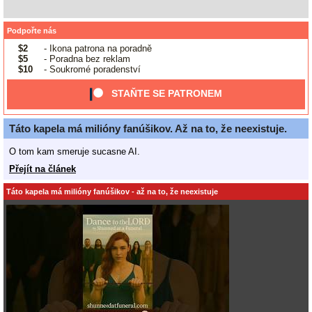
Podpořte nás
$2
- Ikona patrona na poradně
$5
- Poradna bez reklam
$10
- Soukromé poradenství
STAŇTE SE PATRONEM
Táto kapela má milióny fanúšikov. Až na to, že neexistuje.
O tom kam smeruje sucasne AI.
Přejít na článek
Táto kapela má milióny fanúšikov - až na to, že neexistuje