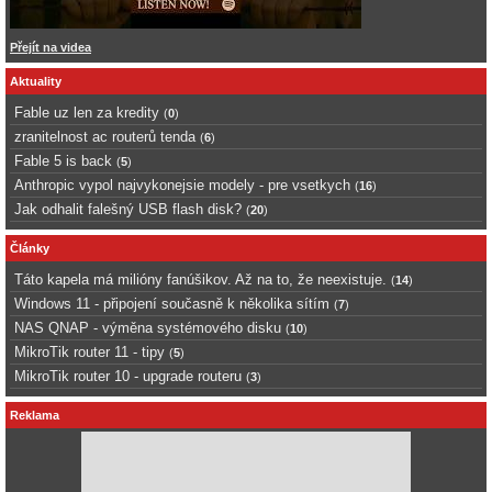
Přejít na videa
Aktuality
Fable uz len za kredity
(
0
)
zranitelnost ac routerů tenda
(
6
)
Fable 5 is back
(
5
)
Anthropic vypol najvykonejsie modely - pre vsetkych
(
16
)
Jak odhalit falešný USB flash disk?
(
20
)
Články
Táto kapela má milióny fanúšikov. Až na to, že neexistuje.
(
14
)
Windows 11 - připojení současně k několika sítím
(
7
)
NAS QNAP - výměna systémového disku
(
10
)
MikroTik router 11 - tipy
(
5
)
MikroTik router 10 - upgrade routeru
(
3
)
Reklama