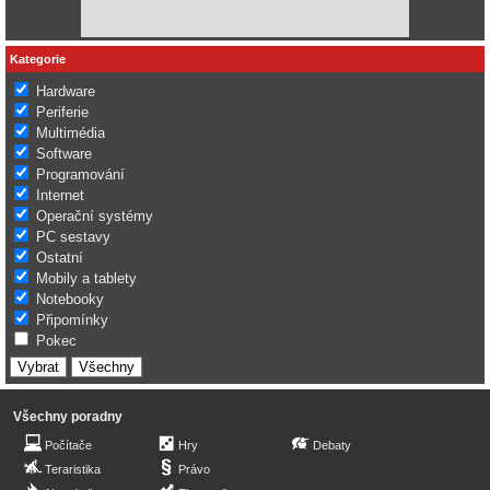
Kategorie
Hardware
Periferie
Multimédia
Software
Programování
Internet
Operační systémy
PC sestavy
Ostatní
Mobily a tablety
Notebooky
Připomínky
Pokec
Všechny poradny
Počítače
Hry
Debaty
Teraristika
Právo