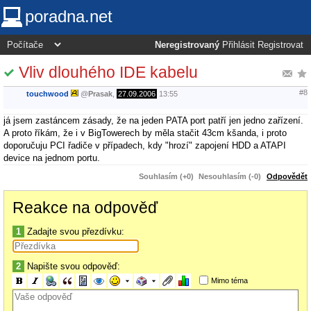
poradna.net
Neregistrovaný
Přihlásit
Registrovat
Vliv dlouhého IDE kabelu
#8
touchwood
@
Prasak
,
27.09.2006
13:55
já jsem zastáncem zásady, že na jeden PATA port patří jen jedno zařízení.
A proto říkám, že i v BigTowerech by měla stačit 43cm kšanda, i proto
doporučuju PCI řadiče v případech, kdy "hrozí" zapojení HDD a ATAPI
device na jednom portu.
Souhlasím (+0)
Nesouhlasím (-0)
Odpovědět
Reakce na odpověď
1
Zadajte svou přezdívku:
2
Napište svou odpověď:
Mimo téma