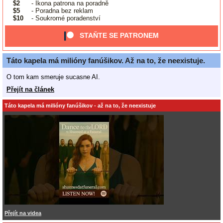
$2
- Ikona patrona na poradně
$5
- Poradna bez reklam
$10
- Soukromé poradenství
STAŇTE SE PATRONEM
Táto kapela má milióny fanúšikov. Až na to, že neexistuje.
O tom kam smeruje sucasne AI.
Přejít na článek
Táto kapela má milióny fanúšikov - až na to, že neexistuje
Přejít na videa