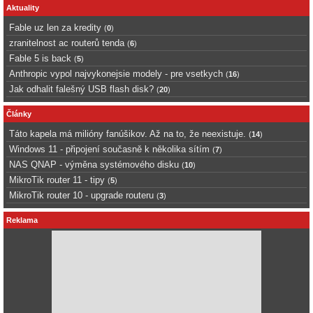
Aktuality
Fable uz len za kredity
(
0
)
zranitelnost ac routerů tenda
(
6
)
Fable 5 is back
(
5
)
Anthropic vypol najvykonejsie modely - pre vsetkych
(
16
)
Jak odhalit falešný USB flash disk?
(
20
)
Články
Táto kapela má milióny fanúšikov. Až na to, že neexistuje.
(
14
)
Windows 11 - připojení současně k několika sítím
(
7
)
NAS QNAP - výměna systémového disku
(
10
)
MikroTik router 11 - tipy
(
5
)
MikroTik router 10 - upgrade routeru
(
3
)
Reklama