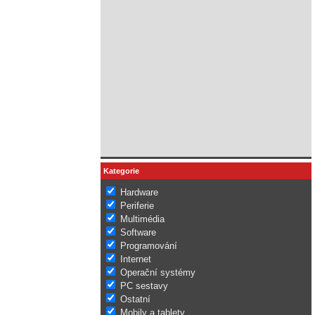
Kategorie
Hardware
Periferie
Multimédia
Software
Programování
Internet
Operační systémy
PC sestavy
Ostatní
Mobily a tablety