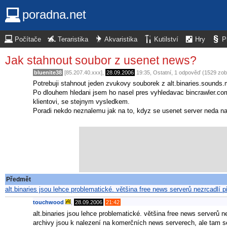
poradna.net
Počítače
Teraristika
Akvaristika
Kutilství
Hry
P
Jak stahnout soubor z usenet news?
bluenite38
[85.207.40.xxx],
28.09.2006
19:35
,
Ostatní
, 1 odpověď (1529 zob
Potrebuji stahnout jeden zvukovy souborek z alt.binaries.sounds
Po dlouhem hledani jsem ho nasel pres vyhledavac bincrawler.com 
klientovi, se stejnym vysledkem.
Poradi nekdo neznalemu jak na to, kdyz se usenet server neda na
Předmět
alt.binaries jsou lehce problematické. většina free news serverů nezrcadlí 
touchwood
,
28.09.2006
21:42
alt.binaries jsou lehce problematické. většina free news serverů 
archivy jsou k nalezení na komerčních news serverech, ale tam se