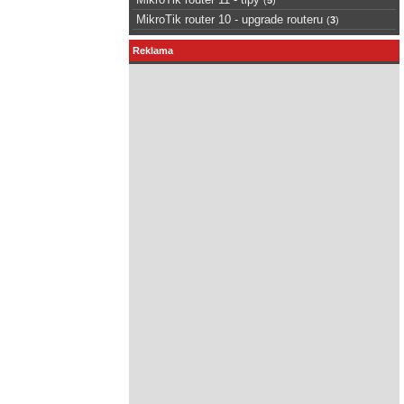
MikroTik router 10 - upgrade routeru
(
3
)
Reklama