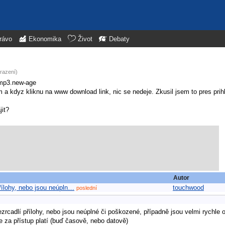
rávo
Ekonomika
Život
Debaty
razení)
.mp3.new-age
a kdyz kliknu na www download link, nic se nedeje. Zkusil jsem to pres prih
jit?
Autor
přílohy, nebo jsou neúpln…
touchwood
poslední
nezrcadlí přílohy, nebo jsou neúplné či poškozené, případně jsou velmi rychl
 za přístup platí (buď časově, nebo datově)