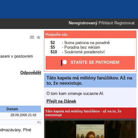
Neregistrovaný
Přihlásit
Registrovat
Podpořte nás
$2
- Ikona patrona na poradně
$5
- Poradna bez reklam
$10
- Soukromé poradenství
laseni v postovnim
STAŇTE SE PATRONEM
Odpovědět
Táto kapela má milióny fanúšikov. Až na
to, že neexistuje.
O tom kam smeruje sucasne AI.
Přejít na článek
Datum
Táto kapela má milióny fanúšikov - až na to, že
neexistuje
28.09.2006 21:42
#1
e odmazávány. Plné