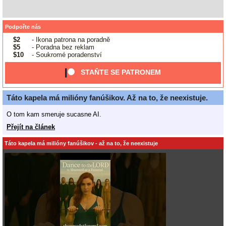
Podpořte nás
$2
- Ikona patrona na poradně
$5
- Poradna bez reklam
$10
- Soukromé poradenství
STAŇTE SE PATRONEM
Táto kapela má milióny fanúšikov. Až na to, že neexistuje.
O tom kam smeruje sucasne AI.
Přejít na článek
Táto kapela má milióny fanúšikov - až na to, že neexistuje