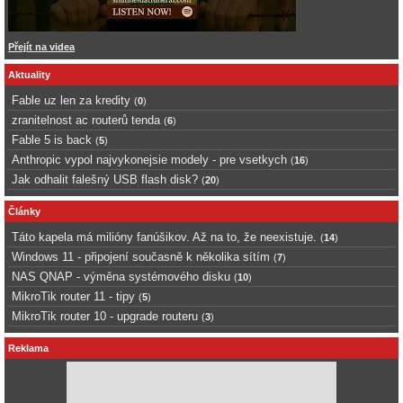
Přejít na videa
Aktuality
Fable uz len za kredity
(
0
)
zranitelnost ac routerů tenda
(
6
)
Fable 5 is back
(
5
)
Anthropic vypol najvykonejsie modely - pre vsetkych
(
16
)
Jak odhalit falešný USB flash disk?
(
20
)
Články
Táto kapela má milióny fanúšikov. Až na to, že neexistuje.
(
14
)
Windows 11 - připojení současně k několika sítím
(
7
)
NAS QNAP - výměna systémového disku
(
10
)
MikroTik router 11 - tipy
(
5
)
MikroTik router 10 - upgrade routeru
(
3
)
Reklama