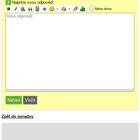
2
Napište svou odpověď:
Mimo téma
Zpět do poradny