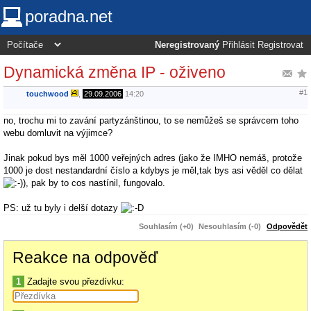
poradna.net
Neregistrovaný
Přihlásit
Registrovat
Dynamická změna IP - oživeno
#1
touchwood
,
29.09.2006
14:20
no, trochu mi to zavání partyzánštinou, to se nemůžeš se správcem toho
webu domluvit na výjimce?
Jinak pokud bys měl 1000 veřejných adres (jako že IMHO nemáš, protože
1000 je dost nestandardní číslo a kdybys je měl,tak bys asi věděl co dělat
), pak by to cos nastínil, fungovalo.
PS: už tu byly i delší dotazy
Souhlasím (+0)
Nesouhlasím (-0)
Odpovědět
Reakce na odpověď
1
Zadajte svou přezdívku: