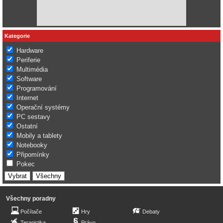
Kategorie
Hardware
Periferie
Multimédia
Software
Programování
Internet
Operační systémy
PC sestavy
Ostatní
Mobily a tablety
Notebooky
Připomínky
Pokec
Všechny poradny
Počítače
Hry
Debaty
Teraristika
Právo