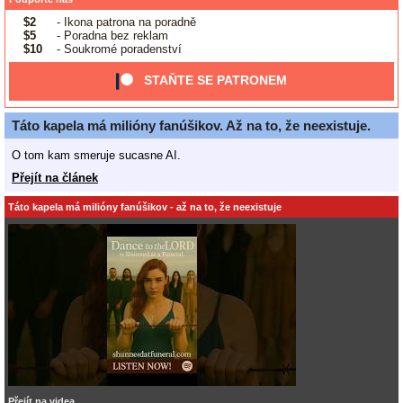
$2
- Ikona patrona na poradně
$5
- Poradna bez reklam
$10
- Soukromé poradenství
STAŇTE SE PATRONEM
Táto kapela má milióny fanúšikov. Až na to, že neexistuje.
O tom kam smeruje sucasne AI.
Přejít na článek
Táto kapela má milióny fanúšikov - až na to, že neexistuje
Přejít na videa