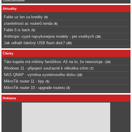
Aktuality
Fable uz len za kredity
(
0
)
zranitelnost ac routerů tenda
(
6
)
Fable 5 is back
(
5
)
Anthropic vypol najvykonejsie modely - pre vsetkych
(
16
)
Jak odhalit falešný USB flash disk?
(
20
)
Články
Táto kapela má milióny fanúšikov. Až na to, že neexistuje.
(
14
)
Windows 11 - připojení současně k několika sítím
(
7
)
NAS QNAP - výměna systémového disku
(
10
)
MikroTik router 11 - tipy
(
5
)
MikroTik router 10 - upgrade routeru
(
3
)
Reklama