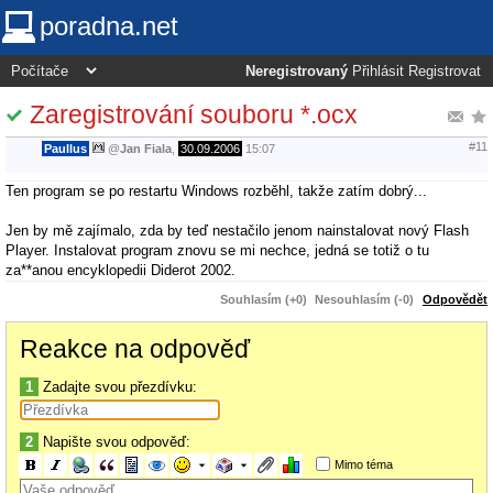
poradna.net
Neregistrovaný
Přihlásit
Registrovat
Zaregistrování souboru *.ocx
#11
Paullus
@
Jan Fiala
,
30.09.2006
15:07
Ten program se po restartu Windows rozběhl, takže zatím dobrý...
Jen by mě zajímalo, zda by teď nestačilo jenom nainstalovat nový Flash
Player. Instalovat program znovu se mi nechce, jedná se totiž o tu
za**anou encyklopedii Diderot 2002.
Souhlasím (+0)
Nesouhlasím (-0)
Odpovědět
Reakce na odpověď
1
Zadajte svou přezdívku:
2
Napište svou odpověď:
Mimo téma