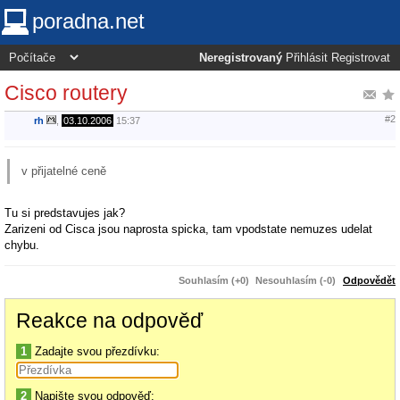
poradna.net
Neregistrovaný
Přihlásit
Registrovat
Cisco routery
#2
rh
,
03.10.2006
15:37
v přijatelné ceně
Tu si predstavujes jak?
Zarizeni od Cisca jsou naprosta spicka, tam vpodstate nemuzes udelat
chybu.
Souhlasím (+0)
Nesouhlasím (-0)
Odpovědět
Reakce na odpověď
1
Zadajte svou přezdívku:
2
Napište svou odpověď: