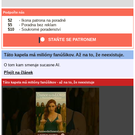
Podpořte nás
$2
- Ikona patrona na poradně
$5
- Poradna bez reklam
$10
- Soukromé poradenství
STAŇTE SE PATRONEM
Táto kapela má milióny fanúšikov. Až na to, že neexistuje.
O tom kam smeruje sucasne AI.
Přejít na článek
Táto kapela má milióny fanúšikov - až na to, že neexistuje