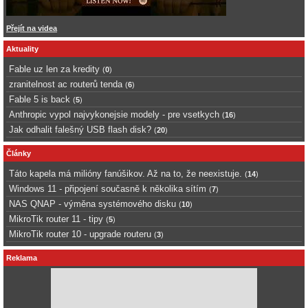
Přejít na videa
Aktuality
Fable uz len za kredity
(
0
)
zranitelnost ac routerů tenda
(
6
)
Fable 5 is back
(
5
)
Anthropic vypol najvykonejsie modely - pre vsetkych
(
16
)
Jak odhalit falešný USB flash disk?
(
20
)
Články
Táto kapela má milióny fanúšikov. Až na to, že neexistuje.
(
14
)
Windows 11 - připojení současně k několika sítím
(
7
)
NAS QNAP - výměna systémového disku
(
10
)
MikroTik router 11 - tipy
(
5
)
MikroTik router 10 - upgrade routeru
(
3
)
Reklama