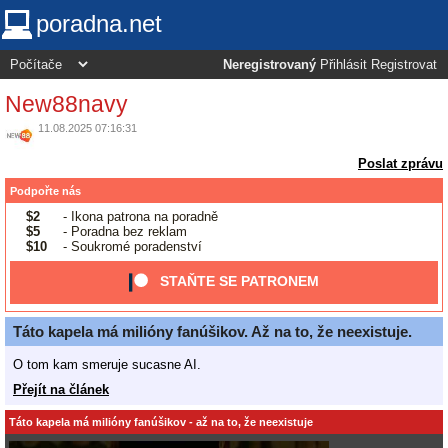
poradna.net
Neregistrovaný
Přihlásit
Registrovat
New88navy
11.08.2025 07:16:31
Poslat zprávu
Podpořte nás
$2
- Ikona patrona na poradně
$5
- Poradna bez reklam
$10
- Soukromé poradenství
STAŇTE SE PATRONEM
Táto kapela má milióny fanúšikov. Až na to, že neexistuje.
O tom kam smeruje sucasne AI.
Přejít na článek
Táto kapela má milióny fanúšikov - až na to, že neexistuje