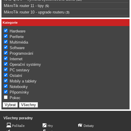
MikroTik router 11 - tipy
(
5
)
MikroTik router 10 - upgrade routeru
(
3
)
Kategorie
Hardware
Periferie
Multimédia
Software
Programování
Internet
Operační systémy
PC sestavy
Ostatní
Mobily a tablety
Notebooky
Připomínky
Pokec
Všechny poradny
Počítače
Hry
Debaty