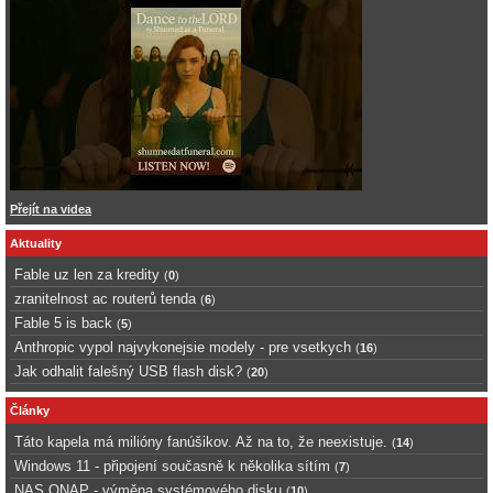
Přejít na videa
Aktuality
Fable uz len za kredity
(
0
)
zranitelnost ac routerů tenda
(
6
)
Fable 5 is back
(
5
)
Anthropic vypol najvykonejsie modely - pre vsetkych
(
16
)
Jak odhalit falešný USB flash disk?
(
20
)
Články
Táto kapela má milióny fanúšikov. Až na to, že neexistuje.
(
14
)
Windows 11 - připojení současně k několika sítím
(
7
)
NAS QNAP - výměna systémového disku
(
10
)