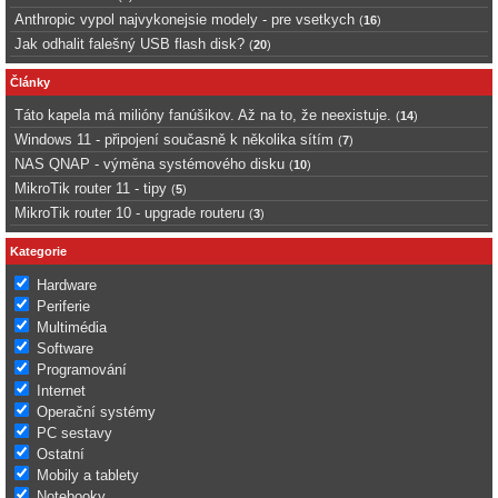
Anthropic vypol najvykonejsie modely - pre vsetkych
(
16
)
Jak odhalit falešný USB flash disk?
(
20
)
Články
Táto kapela má milióny fanúšikov. Až na to, že neexistuje.
(
14
)
Windows 11 - připojení současně k několika sítím
(
7
)
NAS QNAP - výměna systémového disku
(
10
)
MikroTik router 11 - tipy
(
5
)
MikroTik router 10 - upgrade routeru
(
3
)
Kategorie
Hardware
Periferie
Multimédia
Software
Programování
Internet
Operační systémy
PC sestavy
Ostatní
Mobily a tablety
Notebooky