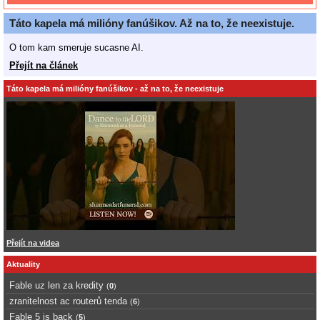
Táto kapela má milióny fanúšikov. Až na to, že neexistuje.
O tom kam smeruje sucasne AI.
Přejít na článek
Táto kapela má milióny fanúšikov - až na to, že neexistuje
Přejít na videa
Aktuality
Fable uz len za kredity
(
0
)
zranitelnost ac routerů tenda
(
6
)
Fable 5 is back
(
5
)