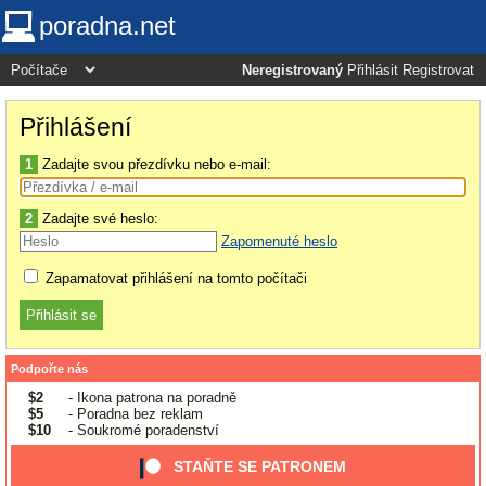
poradna.net
Neregistrovaný
Přihlásit
Registrovat
Přihlášení
1
Zadajte svou přezdívku nebo e-mail:
2
Zadajte své heslo:
Zapomenuté heslo
Zapamatovat přihlášení na tomto počítači
Podpořte nás
$2
- Ikona patrona na poradně
$5
- Poradna bez reklam
$10
- Soukromé poradenství
STAŇTE SE PATRONEM