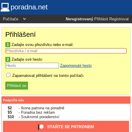
poradna.net
Neregistrovaný
Přihlásit
Registrovat
Přihlášení
1
Zadajte svou přezdívku nebo e-mail:
2
Zadajte své heslo:
Zapomenuté heslo
Zapamatovat přihlášení na tomto počítači
Podpořte nás
$2
- Ikona patrona na poradně
$5
- Poradna bez reklam
$10
- Soukromé poradenství
STAŇTE SE PATRONEM