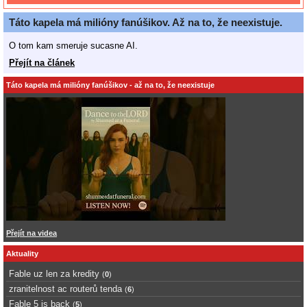
Táto kapela má milióny fanúšikov. Až na to, že neexistuje.
O tom kam smeruje sucasne AI.
Přejít na článek
Táto kapela má milióny fanúšikov - až na to, že neexistuje
Přejít na videa
Aktuality
Fable uz len za kredity
(
0
)
zranitelnost ac routerů tenda
(
6
)
Fable 5 is back
(
5
)