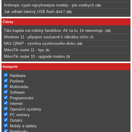
Anthropic vypol najvykonejsie modely - pre vsetkych
(
16
)
Jak odhalit falešný USB flash disk?
(
20
)
Články
Táto kapela má milióny fanúšikov. Až na to, že neexistuje.
(
14
)
Windows 11 - připojení současně k několika sítím
(
7
)
NAS QNAP - výměna systémového disku
(
10
)
MikroTik router 11 - tipy
(
5
)
MikroTik router 10 - upgrade routeru
(
3
)
Kategorie
Hardware
Periferie
Multimédia
Software
Programování
Internet
Operační systémy
PC sestavy
Ostatní
Mobily a tablety
Notebooky