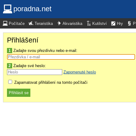
poradna.net
Počítače
Teraristika
Akvaristika
Kutilství
Hry
P
Přihlášení
1
Zadajte svou přezdívku nebo e-mail:
2
Zadajte své heslo:
Zapomenuté heslo
Zapamatovat přihlášení na tomto počítači