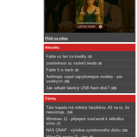
Přejít na videa
Aktuality
Fable uz len za kredity
(
0
)
zranitelnost ac routerů tenda
(
6
)
Fable 5 is back
(
5
)
Anthropic vypol najvykonejsie modely - pre
vsetkych
(
16
)
Jak odhalit falešný USB flash disk?
(
20
)
Články
Táto kapela má milióny fanúšikov. Až na to, že
neexistuje.
(
14
)
Windows 11 - připojení současně k několika
sítím
(
7
)
NAS QNAP - výměna systémového disku
(
10
)
MikroTik router 11 - tipy
(
5
)