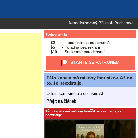
Neregistrovaný
Přihlásit
Registrovat
Podpořte nás
$2
- Ikona patrona na poradně
$5
- Poradna bez reklam
$10
- Soukromé poradenství
STAŇTE SE PATRONEM
Táto kapela má milióny fanúšikov. Až na
to, že neexistuje.
O tom kam smeruje sucasne AI.
Přejít na článek
Táto kapela má milióny fanúšikov - až na to, že
neexistuje