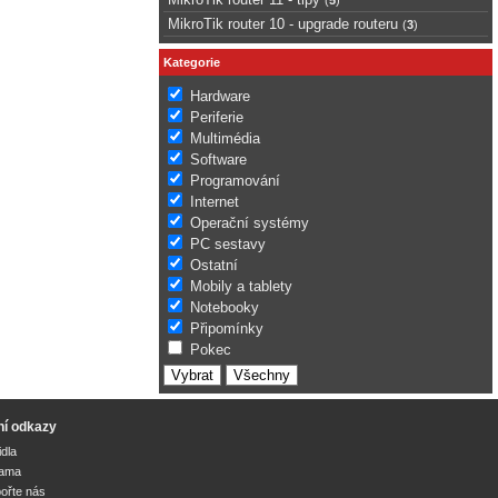
MikroTik router 10 - upgrade routeru
(
3
)
Kategorie
Hardware
Periferie
Multimédia
Software
Programování
Internet
Operační systémy
PC sestavy
Ostatní
Mobily a tablety
Notebooky
Připomínky
Pokec
ní odkazy
idla
lama
ořte nás