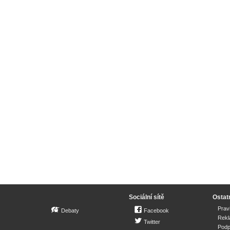
Sociální sítě
Ostat
Prav
Debaty
Facebook
Rek
Twitter
Podp