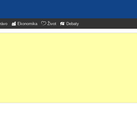
rávo
Ekonomika
Život
Debaty