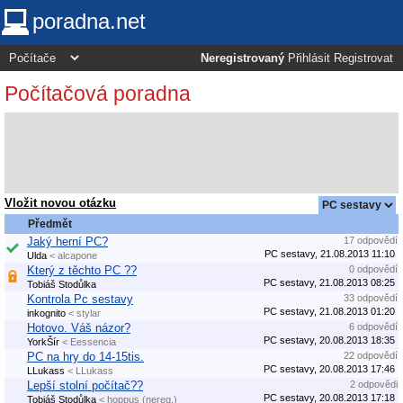
poradna.net
Neregistrovaný
Přihlásit
Registrovat
Počítačová poradna
Vložit novou otázku
Předmět
Jaký herní PC?
17 odpovědí
PC sestavy, 21.08.2013 11:10
Ulda
< alcapone
Který z těchto PC ??
0 odpovědí
PC sestavy, 21.08.2013 08:25
Tobiáš Stodůlka
Kontrola Pc sestavy
33 odpovědí
PC sestavy, 21.08.2013 01:20
inkognito
< stylar
Hotovo. Váš názor?
6 odpovědí
PC sestavy, 20.08.2013 18:35
YorkŠír
< Eessencia
PC na hry do 14-15tis.
22 odpovědí
PC sestavy, 20.08.2013 17:46
LLukass
< LLukass
Lepší stolní počítač??
2 odpovědi
PC sestavy, 20.08.2013 17:18
Tobiáš Stodůlka
< hoppus (nereg.)