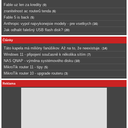
Fable uz len za kredity
(
0
)
zranitelnost ac routerů tenda
(
6
)
Fable 5 is back
(
5
)
Anthropic vypol najvykonejsie modely - pre vsetkych
(
16
)
Jak odhalit falešný USB flash disk?
(
20
)
Články
Táto kapela má milióny fanúšikov. Až na to, že neexistuje.
(
14
)
Windows 11 - připojení současně k několika sítím
(
7
)
NAS QNAP - výměna systémového disku
(
10
)
MikroTik router 11 - tipy
(
5
)
MikroTik router 10 - upgrade routeru
(
3
)
Reklama