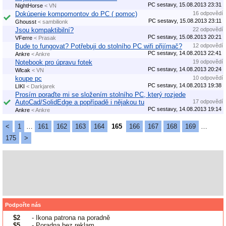
PC sestavy, 15.08.2013 23:31
NightHorse
< VN
Dokúpenie kompomontov do PC ( pomoc)
16 odpovědí
PC sestavy, 15.08.2013 23:11
Ghousst
< sambilionk
Jsou kompaktibilní?
22 odpovědí
PC sestavy, 15.08.2013 20:21
VFerre
< Prasak
Bude to fungovat? Potřebuji do stolního PC wifi přijímač?
12 odpovědí
PC sestavy, 14.08.2013 22:41
Ankre
< Ankre
Notebook pro úpravu fotek
19 odpovědí
PC sestavy, 14.08.2013 20:24
Wlcak
< VN
koupe pc
10 odpovědí
PC sestavy, 14.08.2013 19:38
LIKI
< Darkjarek
Prosím poraďte mi se složením stolního PC, který rozjede
AutoCad/SolidEdge a popřípadě i nějakou tu
17 odpovědí
PC sestavy, 14.08.2013 19:14
Ankre
< Ankre
<
1
…
161
162
163
164
165
166
167
168
169
…
175
>
Podpořte nás
$2
- Ikona patrona na poradně
$5
- Poradna bez reklam