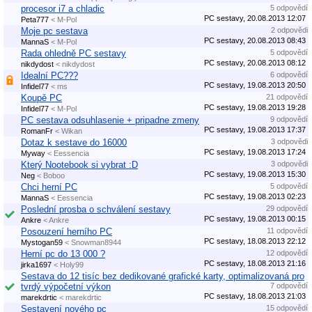
procesor i7 a chladic
5 odpovědí
PC sestavy, 20.08.2013 12:07
Peta777
< M-Pol
Moje pc sestava
2 odpovědi
PC sestavy, 20.08.2013 08:43
MannaS
< M-Pol
Rada ohledně PC sestavy
5 odpovědí
PC sestavy, 20.08.2013 08:12
nikdydost
< nikdydost
Idealní PC???
6 odpovědí
PC sestavy, 19.08.2013 20:50
Infidel77
< ms
Koupě PC
21 odpovědí
PC sestavy, 19.08.2013 19:28
Infidel77
< M-Pol
PC sestava odsuhlasenie + pripadne zmeny
9 odpovědí
PC sestavy, 19.08.2013 17:37
RomanFr
< Wikan
Dotaz k sestave do 16000
3 odpovědi
PC sestavy, 19.08.2013 17:24
Myway
< Eessencia
Který Nootebook si vybrat :D
3 odpovědi
PC sestavy, 19.08.2013 15:30
Neg
< Boboo
Chci herní PC
5 odpovědí
PC sestavy, 19.08.2013 02:23
MannaS
< Eessencia
Poslední prosba o schválení sestavy
29 odpovědí
PC sestavy, 19.08.2013 00:15
Ankre
< Ankre
Posouzení herního PC
11 odpovědí
PC sestavy, 18.08.2013 22:12
Mystogan59
< Snowman8944
Herní pc do 13 000 ?
12 odpovědí
PC sestavy, 18.08.2013 21:16
jirka1697
< Holy99
Sestava do 12 tisíc bez dedikované grafické karty, optimalizovaná pro
tvrdý výpočetní výkon
7 odpovědí
PC sestavy, 18.08.2013 21:03
marekdrtic
< marekdrtic
Sestavení nového pc
15 odpovědí