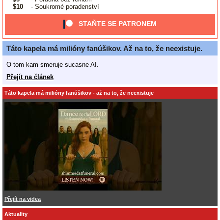
$10
- Soukromé poradenství
STAŇTE SE PATRONEM
Táto kapela má milióny fanúšikov. Až na to, že neexistuje.
O tom kam smeruje sucasne AI.
Přejít na článek
Táto kapela má milióny fanúšikov - až na to, že neexistuje
Přejít na videa
Aktuality