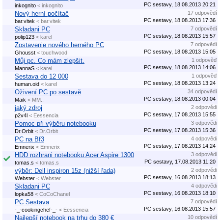
PC sestavy, 18.08.2013 20:21
inkognito
< inkognito
Nový herní počítač
17 odpovědí
PC sestavy, 18.08.2013 17:36
bar.vitek
< bar.vitek
Skladani PC
7 odpovědí
PC sestavy, 18.08.2013 15:57
polip123
< karel
Zostavenie nového herného PC
7 odpovědí
PC sestavy, 18.08.2013 15:05
Ghousst
< touchwood
Můj pc. Co mám zlepšit.
1 odpověď
PC sestavy, 18.08.2013 14:06
MannaS
< karel
Sestava do 12 000
1 odpověď
PC sestavy, 18.08.2013 13:24
human.oid
< karel
Oživení PC po sestavě
34 odpovědí
PC sestavy, 18.08.2013 00:04
Maik
< MM..
jaký zdroj
2 odpovědi
PC sestavy, 17.08.2013 15:55
p2v4l
< Eessencia
Pomoc při výběru notebooku
3 odpovědi
PC sestavy, 17.08.2013 15:36
Dr.Orbit
< Dr.Orbit
PC na Bf3
4 odpovědi
PC sestavy, 17.08.2013 14:24
Emnerix
< Emnerix
HDD rozhrani notebooku Acer Aspire 1300
3 odpovědi
PC sestavy, 17.08.2013 11:20
tomas.s
< tomas.s
výběr: Dell inspiron 15z (nižší řada)
2 odpovědi
PC sestavy, 16.08.2013 18:13
Webster
< Webster
Skladani PC
4 odpovědi
PC sestavy, 16.08.2013 18:10
lopka58
< CoCoChanel
PC Sestava
7 odpovědí
PC sestavy, 16.08.2013 15:57
-_-cookingchef-_-
< Eessencia
Najlepší notebook na trhu do 380 €
10 odpovědí