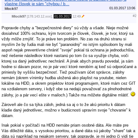
vlastne človek je sám "chybou / b…
01.03.2017 13:06
Mlocik97
#2
Mlocik97
[178.143.12.xxx],
01.03.2017
12:49
Popravde chyby a "bezpečnostné diery" sú vždy a všade. Nieje možné
dosiahnuť 100% ochranu, kým tvorcom je človek, človek, je tvor, ktorý sa
vždy môže zmýliť. To je práve ten problém. No zas na druhú stranu si
myslím že by ľudia mali nie byť "paranoidný" no istým spôsobom by mali
aspoň nejak preventívne chrániť "svoje" pokial tá ochrana je jednoduchšia,
než riešenie následkov ktoré nastanú po tom čo sa využije chyba, voči
ktorej sa daný jednotlivec nechránil. A jinak abych pravdu povedal, ja sám
hodne si dávam pozor, no je pár vecí ktoré nerobím aj keď sú odporúčané a
priniesly by vyššiu bezpečnosť. Tiež používam účet správce, zálohy
nemám (okrem vínimky hudba uložená ako playlist na youtube, nielen
lokálne na HDD, a okrem projektov ktoré programujem, ktoré mám cez GIT
na vzdialenom servery, i když obe sa nedajú považovať za plnohodnotné
zálohy, jo a pár vecí ešte v mailoch.) Takže ma môžete digitálne mlátiť.
Zároveň ale čo sa týka záloh, jedná sa aj o to že akú prioritu k dátam
kladie daný jednotlivec, možno v budúcnosti upravím svoje "chovanie" k
dátam.
Inak pokial v počítači na HDD nemáte priam osobné dáta. Ale máte pre
Vás dôležité dáta, s vysokou prioritou, a dané dáta sú jakoby "share" tak a
dáta sú napríklad na nejakom servery, tak popravde, je mi jedno či vidí tie