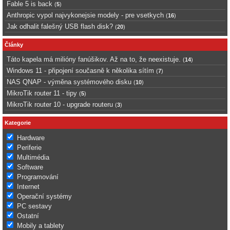
Fable 5 is back
(
5
)
Anthropic vypol najvykonejsie modely - pre vsetkych
(
16
)
Jak odhalit falešný USB flash disk?
(
20
)
Články
Táto kapela má milióny fanúšikov. Až na to, že neexistuje.
(
14
)
Windows 11 - připojení současně k několika sítím
(
7
)
NAS QNAP - výměna systémového disku
(
10
)
MikroTik router 11 - tipy
(
5
)
MikroTik router 10 - upgrade routeru
(
3
)
Kategorie
Hardware
Periferie
Multimédia
Software
Programování
Internet
Operační systémy
PC sestavy
Ostatní
Mobily a tablety