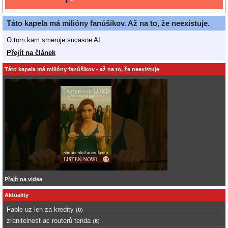
Táto kapela má milióny fanúšikov. Až na to, že neexistuje.
O tom kam smeruje sucasne AI.
Přejít na článek
Táto kapela má milióny fanúšikov - až na to, že neexistuje
Přejít na videa
Aktuality
Fable uz len za kredity
(
0
)
zranitelnost ac routerů tenda
(
6
)