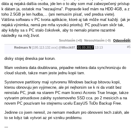
dáta aj nejaká dalšia osoba, jde len o to aby som mal zabezpečený prístup
k dátam ja, ostatok ma "nezaujíma". Popravde keď mám na HDD 4GB, a z
toho 2.5GB je len hudba,... (ani nemusím písať, veď predsa viete).
Vätšina softwaru v PC tvoria aplikácie, ktoré aj tak môže mať každý. (ak je
nejaká výnimka, nemá pre mňa vysokú prioritu). PC používam skôr tak,
aby kdyby sa s PC stalo čokolvek, aby to nemalo priame razantné
následky na môj život.
Souhlasím (+0)
Nesouhlasím (-0)
Odpovědět
#5
Redmarx N
[195.113.132.xxx]
@
Mlocik97
,
01.03.2017
13:13
disky stojej dneska par korun.
Mam veskera data doublovana, pripadne nektera data synchronizuju do
cloud sluzeb, takze mam jeste jednu kopii tam.
Systemove partitiony maji vytvorenu Windows backup bitovou kopii,
kterou obnovuju jen vyjimecne, ale pri nejhorsim se k ni da vratit bez
reinstalu PC, jinak na starem PC mam licenci Acronis True Image, takze
vytvarim prirustkove zalohy systemoveho SSD cca. po 2 mesicich a na
novem PC pouzivam ke stejnemu ucelu EasyUS ToDo Backup Free.
Jedinne co jsem neresil, ze nemam medium pro obnoveni tech zaloh, ale
to se kdyz tak vytvori az pri vzniku problemu.
---