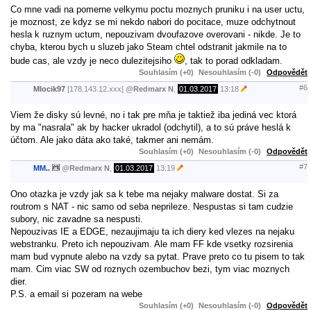
Co mne vadi na pomerne velkymu poctu moznych pruniku i na user uctu,
je moznost, ze kdyz se mi nekdo nabori do pocitace, muze odchytnout
hesla k ruznym uctum, nepouzivam dvoufazove overovani - nikde. Je to
chyba, kterou bych u sluzeb jako Steam chtel odstranit jakmile na to
bude cas, ale vzdy je neco dulezitejsiho
, tak to porad odkladam.
Souhlasím (+0)
Nesouhlasím (-0)
Odpovědět
#6
Mlocik97
[178.143.12.xxx]
@
Redmarx N
,
01.03.2017
13:18
Viem že disky sú levné, no i tak pre mňa je taktiež iba jediná vec ktorá
by ma "nasrala" ak by hacker ukradol (odchytil), a to sú práve heslá k
účtom. Ale jako dáta ako také, takmer ani nemám.
Souhlasím (+0)
Nesouhlasím (-0)
Odpovědět
#7
MM..
@
Redmarx N
,
01.03.2017
13:19
Ono otazka je vzdy jak sa k tebe ma nejaky malware dostat. Si za
routrom s NAT - nic samo od seba neprileze. Nespustas si tam cudzie
subory, nic zavadne sa nespusti.
Nepouzivas IE a EDGE, nezaujimaju ta ich diery ked vlezes na nejaku
webstranku. Preto ich nepouzivam. Ale mam FF kde vsetky rozsirenia
mam bud vypnute alebo na vzdy sa pytat. Prave preto co tu pisem to tak
mam. Cim viac SW od roznych ozembuchov bezi, tym viac moznych
dier.
P.S. a email si pozeram na webe
Souhlasím (+0)
Nesouhlasím (-0)
Odpovědět