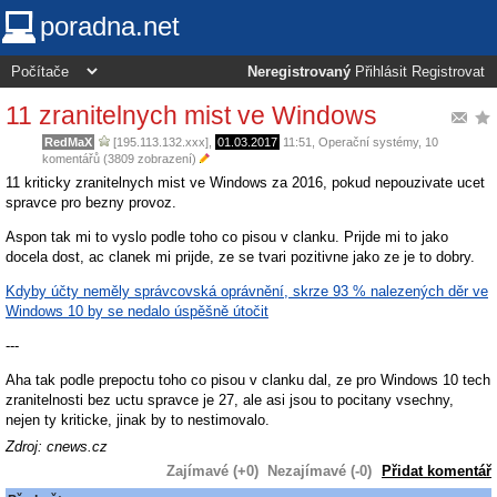
poradna.net
Neregistrovaný
Přihlásit
Registrovat
11 zranitelnych mist ve Windows
RedMaX
[195.113.132.xxx],
01.03.2017
11:51
,
Operační systémy
, 10
komentářů (3809 zobrazení)
11 kriticky zranitelnych mist ve Windows za 2016, pokud nepouzivate ucet
spravce pro bezny provoz.
Aspon tak mi to vyslo podle toho co pisou v clanku. Prijde mi to jako
docela dost, ac clanek mi prijde, ze se tvari pozitivne jako ze je to dobry.
Kdyby účty neměly správcovská oprávnění, skrze 93 % nalezených děr ve
Windows 10 by se nedalo úspěšně útočit
---
Aha tak podle prepoctu toho co pisou v clanku dal, ze pro Windows 10 tech
zranitelnosti bez uctu spravce je 27, ale asi jsou to pocitany vsechny,
nejen ty kriticke, jinak by to nestimovalo.
Zdroj: cnews.cz
Zajímavé (+0)
Nezajímavé (-0)
Přidat komentář