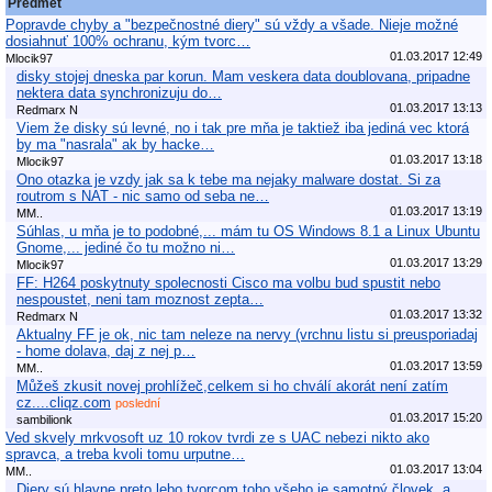
Předmět
Popravde chyby a "bezpečnostné diery" sú vždy a všade. Nieje možné
dosiahnuť 100% ochranu, kým tvorc…
01.03.2017 12:49
Mlocik97
disky stojej dneska par korun. Mam veskera data doublovana, pripadne
nektera data synchronizuju do…
01.03.2017 13:13
Redmarx N
Viem že disky sú levné, no i tak pre mňa je taktiež iba jediná vec ktorá
by ma "nasrala" ak by hacke…
01.03.2017 13:18
Mlocik97
Ono otazka je vzdy jak sa k tebe ma nejaky malware dostat. Si za
routrom s NAT - nic samo od seba ne…
01.03.2017 13:19
MM..
Súhlas, u mňa je to podobné,... mám tu OS Windows 8.1 a Linux Ubuntu
Gnome,... jediné čo tu možno ni…
01.03.2017 13:29
Mlocik97
FF: H264 poskytnuty spolecnosti Cisco ma volbu bud spustit nebo
nespoustet, neni tam moznost zepta…
01.03.2017 13:32
Redmarx N
Aktualny FF je ok, nic tam neleze na nervy (vrchnu listu si preusporiadaj
- home dolava, daj z nej p…
01.03.2017 13:59
MM..
Můžeš zkusit novej prohlížeč,celkem si ho chválí akorát není zatím
cz....cliqz.com
poslední
01.03.2017 15:20
sambilionk
Ved skvely mrkvosoft uz 10 rokov tvrdi ze s UAC nebezi nikto ako
spravca, a treba kvoli tomu urputne…
01.03.2017 13:04
MM..
Diery sú hlavne preto lebo tvorcom toho všeho je samotný človek, a