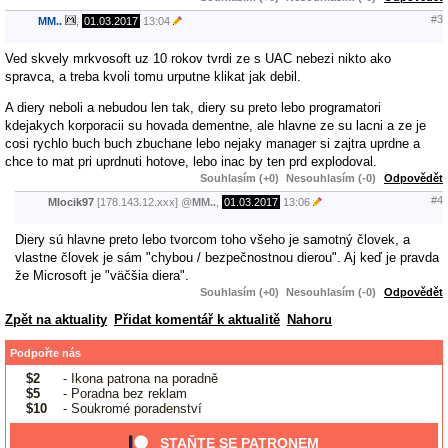
#3
MM..
,
01.03.2017
13:04
Ved skvely mrkvosoft uz 10 rokov tvrdi ze s UAC nebezi nikto ako
spravca, a treba kvoli tomu urputne klikat jak debil.
A diery neboli a nebudou len tak, diery su preto lebo programatori
kdejakych korporacii su hovada dementne, ale hlavne ze su lacni a ze je
cosi rychlo buch buch zbuchane lebo nejaky manager si zajtra uprdne a
chce to mat pri uprdnuti hotove, lebo inac by ten prd explodoval.
Souhlasím (+0)
Nesouhlasím (-0)
Odpovědět
#4
Mlocik97
[178.143.12.xxx]
@
MM..
,
01.03.2017
13:06
Diery sú hlavne preto lebo tvorcom toho všeho je samotný človek, a
vlastne človek je sám "chybou / bezpečnostnou dierou". Aj keď je pravda
že Microsoft je "väčšia diera".
Souhlasím (+0)
Nesouhlasím (-0)
Odpovědět
Zpět na aktuality
Přidat komentář k aktualitě
Nahoru
Podpořte nás
$2
- Ikona patrona na poradně
$5
- Poradna bez reklam
$10
- Soukromé poradenství
STAŇTE SE PATRONEM