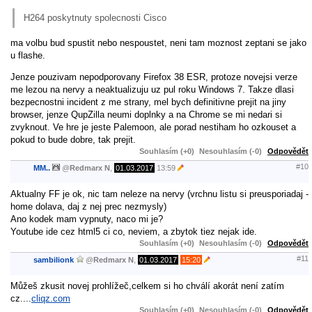
H264 poskytnuty spolecnosti Cisco
ma volbu bud spustit nebo nespoustet, neni tam moznost zeptani se jako
u flashe.
Jenze pouzivam nepodporovany Firefox 38 ESR, protoze novejsi verze
me lezou na nervy a neaktualizuju uz pul roku Windows 7. Takze dlasi
bezpecnostni incident z me strany, mel bych definitivne prejit na jiny
browser, jenze QupZilla neumi doplnky a na Chrome se mi nedari si
zvyknout. Ve hre je jeste Palemoon, ale porad nestiham ho ozkouset a
pokud to bude dobre, tak prejit.
Souhlasím (+0)
Nesouhlasím (-0)
Odpovědět
#10
MM..
@
Redmarx N
,
01.03.2017
13:59
Aktualny FF je ok, nic tam neleze na nervy (vrchnu listu si preusporiadaj -
home dolava, daj z nej prec nezmysly)
Ano kodek mam vypnuty, naco mi je?
Youtube ide cez html5 ci co, neviem, a zbytok tiez nejak ide.
Souhlasím (+0)
Nesouhlasím (-0)
Odpovědět
#11
sambilionk
@
Redmarx N
,
01.03.2017
15:20
Můžeš zkusit novej prohlížeč,celkem si ho chválí akorát není zatím
cz....
cliqz.com
Souhlasím (+0)
Nesouhlasím (-0)
Odpovědět