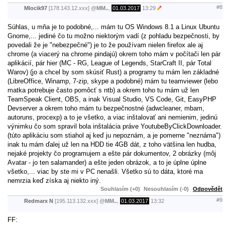
#8
Mlocik97
[178.143.12.xxx]
@
MM..
,
01.03.2017
13:29
Súhlas, u mňa je to podobné,... mám tu OS Windows 8.1 a Linux Ubuntu
Gnome,... jediné čo tu možno niektorým vadí (z pohladu bezpečnosti, by
povedali že je "nebezpečné") je to že používam nielen firefox ale aj
chrome (a viacerý na chrome pindajú) okrem toho mám v počítači len pár
aplikácií, pár hier (MC - RG, League of Legends, StarCraft II, pár Total
Warov) (jo a chcel by som skúsiť Rust) a programy tu mám len základné
(LibreOffice, Winamp, 7-zip, skype a podobné) mám tu teamviewer (lebo
matka potrebuje často pomôcť s ntb) a okrem toho tu mám už len
TeamSpeak Client, OBS, a inak Visual Studio, VS Code, Git, EasyPHP
Devserver a okrem toho mám tu bezpečnostné (adwcleaner, mbam,
autoruns, procexp) a to je všetko, a viac inštalovať ani nemienim, jedinú
výnimku čo som spravil bola inštalácia práve YoutubeByClickDownloader.
(túto aplikáciu som stiahol aj keď ju nepoznám, a je pomerne "neznáma")
inak tu mám ďalej už len na HDD tie 4GB dát, z toho vätšina len hudba,
nejaké projekty čo programujem a ešte pár dokumentov, 2 obrázky (môj
Avatar - jo ten salamander) a ešte jeden obrázok, a to je úplne úplne
všetko,... viac by ste mi v PC nenašli. Všetko sú to dáta, ktoré ma
nemrzia keď získa aj niekto iný.
Souhlasím (+0)
Nesouhlasím (-0)
Odpovědět
#9
Redmarx N
[195.113.132.xxx]
@
MM..
,
01.03.2017
13:32
FF: