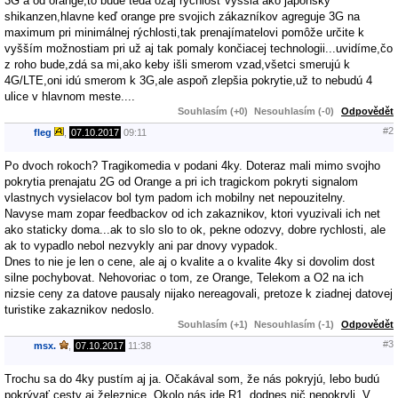
3G a od orange,to bude teda ozaj rýchlosť vyššia ako japonsky
shikanzen,hlavne keď orange pre svojich zákazníkov agreguje 3G na
maximum pri minimálnej rýchlosti,tak prenajímatelovi pomôže určite k
vyšším možnostiam pri už aj tak pomaly končiacej technologii...uvidíme,čo
z roho bude,zdá sa mi,ako keby išli smerom vzad,všetci smerujú k
4G/LTE,oni idú smerom k 3G,ale aspoň zlepšia pokrytie,už to nebudú 4
ulice v hlavnom meste....
Souhlasím (+0)
Nesouhlasím (-0)
Odpovědět
#2
fleg
,
07.10.2017
09:11
Po dvoch rokoch? Tragikomedia v podani 4ky. Doteraz mali mimo svojho
pokrytia prenajatu 2G od Orange a pri ich tragickom pokryti signalom
vlastnych vysielacov bol tym padom ich mobilny net nepouzitelny.
Navyse mam zopar feedbackov od ich zakaznikov, ktori vyuzivali ich net
ako staticky doma...ak to slo slo to ok, pekne odozvy, dobre rychlosti, ale
ak to vypadlo nebol nezvykly ani par dnovy vypadok.
Dnes to nie je len o cene, ale aj o kvalite a o kvalite 4ky si dovolim dost
silne pochybovat. Nehovoriac o tom, ze Orange, Telekom a O2 na ich
nizsie ceny za datove pausaly nijako nereagovali, pretoze k ziadnej datovej
turistike zakaznikov nedoslo.
Souhlasím (+1)
Nesouhlasím (-1)
Odpovědět
#3
msx.
,
07.10.2017
11:38
Trochu sa do 4ky pustím aj ja. Očakával som, že nás pokryjú, lebo budú
pokrývať cesty aj železnice. Okolo nás ide R1, dodnes nič nepokryli. V