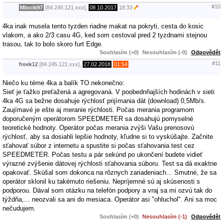
#10
Mlocik97
[84.245.121.xxx],
08.10.2017
18:33
4ka inak musela tento tyzden riadne makat na pokryti, cesta do kosic
vlakom, a ako 2/3 casu 4G, ked som cestoval pred 2 tyzdnami stejnou
trasou, tak to bolo skoro furt Edge.
Souhlasím (+0)
Nesouhlasím (-0)
Odpovědět
#11
freek12
[84.245.121.xxx],
27.02.2018
01:54
Niečo ku téme 4ka a balík TO.nekonečno:
Sieť je ťažko preťažená a agregovaná. V poobednňajších hodinách v sieti
4ka 4G sa bežne dosahuje rýchlosť prijímania dát (download) 0,5Mb/s.
Zaujímavé je ešte aj meranie rýchlosti. Počas merania programom
doporučeným operátorom SPEEDMETER sa dosahujú pomyselné
teoretické hodnoty. Operátor počas merania zvýši Vašu prenosovú
rýchlosť, aby sa dosiahli lepšie hodnoty, kľudne si to vyskúšajte. Začnite
sťahovať súbor z internetu a spustite si počas sťahovania test cez
SPEEDMETER. Počas testu a pár sekúnd po ukončení budete vidieť
výrazné zvýšenie dátovej rýchlosti sťahovania súboru. Test sa dá exaktne
opakovať. Skúšal som dokonca na rôznych zariadeniach... Smutné, že sa
operátor sklonil ku takémuto riešeniu. Nepríjemné sú aj skúsenosti s
podporou. Dával som otázku na telefón podpory a vraj sa mi ozvú tak do
týždňa,... neozvali sa ani do mesiaca. Operátor asi "ohluchol". Ani sa moc
nečudujem.
Souhlasím (+0)
Nesouhlasím (-1)
Odpovědět