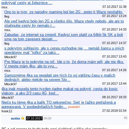
pokrývať cesty aj železnice.…
07.10.2017 11:38
msx.
Ono to je tym, ze narodny roaming bol len 2G...preto ti Waze nestiahlo.
07.10.2017 13:24
fleg
Ale veď kedysi bolo len 2G a všetko išlo. Waze vtedy nebolo, ale ani to
stiahnutie cesty by nemalo r…
07.10.2017 14:33
msx.
Zabudas, ze internet sa zmenil. Kedysi som platil za 64kb 5k SK a boli
sme na tom zaveseni desiati.…
07.10.2017 14:37
fleg
s pokrytím súhlasím, ale s cenou rozhodne nie,... nemáš šancu u iných
operátorov mať "toľko" za takú…
07.10.2017 13:43
Mlocik97
Pre Waze je to pokrytie na nič. Ide o to, že doma mám wifi, ale nie 4ku.
V meste mám 4ku, ale to vyu…
07.10.2017 14:26
msx.
Samozrejme 4ka sa neoplatí pre tých čo sú vätšinu času v malích
dedinách, alebo niekde na severe Slo…
07.10.2017 13:44
Mlocik97
4ka inak musela tento tyzden riadne makat na pokryti, cesta do kosic
vlakom, a ako 2/3 casu 4G, ked…
08.10.2017 18:33
Mlocik97
Niečo ku téme 4ka a balík TO.nekonečno: Sieť je ťažko preťažená a
agregovaná. V poobednňajších hodin…
poslední
27.02.2018 01:54
freek12
#1
audax
,
07.10.2017
09:09