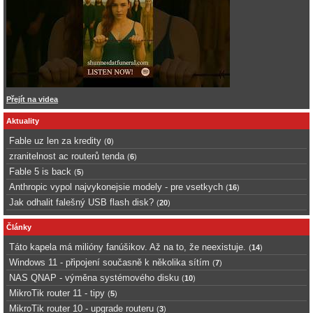
Přejít na videa
Aktuality
Fable uz len za kredity
(
0
)
zranitelnost ac routerů tenda
(
6
)
Fable 5 is back
(
5
)
Anthropic vypol najvykonejsie modely - pre vsetkych
(
16
)
Jak odhalit falešný USB flash disk?
(
20
)
Články
Táto kapela má milióny fanúšikov. Až na to, že neexistuje.
(
14
)
Windows 11 - připojení současně k několika sítím
(
7
)
NAS QNAP - výměna systémového disku
(
10
)
MikroTik router 11 - tipy
(
5
)
MikroTik router 10 - upgrade routeru
(
3
)