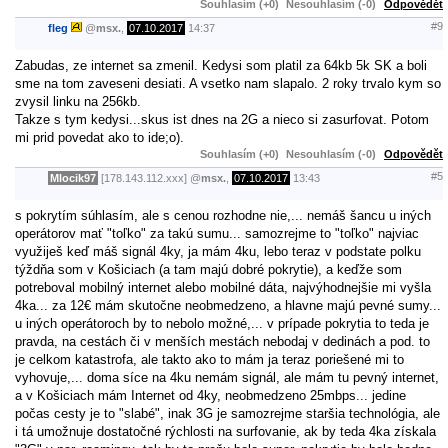
Souhlasím (+0)
Nesouhlasím (-0)
Odpovědět
#9
fleg
@
msx.
,
07.10.2017
14:37
Zabudas, ze internet sa zmenil. Kedysi som platil za 64kb 5k SK a boli
sme na tom zaveseni desiati. A vsetko nam slapalo. 2 roky trvalo kym so
zvysil linku na 256kb.
Takze s tym kedysi...skus ist dnes na 2G a nieco si zasurfovat. Potom
mi prid povedat ako to ide;o).
Souhlasím (+0)
Nesouhlasím (-0)
Odpovědět
#5
Mlocik97
[178.143.112.xxx]
@
msx.
,
07.10.2017
13:43
s pokrytím súhlasím, ale s cenou rozhodne nie,... nemáš šancu u iných
operátorov mať "toľko" za takú sumu... samozrejme to "toľko" najviac
využiješ keď máš signál 4ky, ja mám 4ku, lebo teraz v podstate polku
týždňa som v Košiciach (a tam majú dobré pokrytie), a keďže som
potreboval mobilný internet alebo mobilné dáta, najvýhodnejšie mi vyšla
4ka... za 12€ mám skutočne neobmedzeno, a hlavne majú pevné sumy...
u iných operátoroch by to nebolo možné,... v prípade pokrytia to teda je
pravda, na cestách či v menších mestách nebodaj v dedinách a pod. to
je celkom katastrofa, ale takto ako to mám ja teraz poriešené mi to
vyhovuje,... doma síce na 4ku nemám signál, ale mám tu pevný internet,
a v Košiciach mám Internet od 4ky, neobmedzeno 25mbps... jedine
počas cesty je to "slabé", inak 3G je samozrejme staršia technológia, ale
i tá umožnuje dostatočné rýchlosti na surfovanie, ak by teda 4ka získala