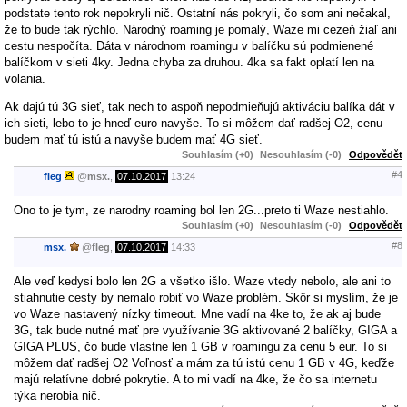
podstate tento rok nepokryli nič. Ostatní nás pokryli, čo som ani nečakal,
že to bude tak rýchlo. Národný roaming je pomalý, Waze mi cezeň žiaľ ani
cestu nespočíta. Dáta v národnom roamingu v balíčku sú podmienené
balíčkom v sieti 4ky. Jedna chyba za druhou. 4ka sa fakt oplatí len na
volania.
Ak dajú tú 3G sieť, tak nech to aspoň nepodmieňujú aktiváciu balíka dát v
ich sieti, lebo to je hneď euro navyše. To si môžem dať radšej O2, cenu
budem mať tú istú a navyše budem mať 4G sieť.
Souhlasím (+0)
Nesouhlasím (-0)
Odpovědět
#4
fleg
@
msx.
,
07.10.2017
13:24
Ono to je tym, ze narodny roaming bol len 2G...preto ti Waze nestiahlo.
Souhlasím (+0)
Nesouhlasím (-0)
Odpovědět
#8
msx.
@
fleg
,
07.10.2017
14:33
Ale veď kedysi bolo len 2G a všetko išlo. Waze vtedy nebolo, ale ani to
stiahnutie cesty by nemalo robiť vo Waze problém. Skôr si myslím, že je
vo Waze nastavený nízky timeout. Mne vadí na 4ke to, že ak aj bude
3G, tak bude nutné mať pre využívanie 3G aktivované 2 balíčky, GIGA a
GIGA PLUS, čo bude vlastne len 1 GB v roamingu za cenu 5 eur. To si
môžem dať radšej O2 Voľnosť a mám za tú istú cenu 1 GB v 4G, keďže
majú relatívne dobré pokrytie. A to mi vadí na 4ke, že čo sa internetu
týka nerobia nič.