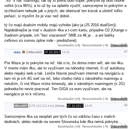
"3G" v nar. roamingu, tak by to preňu bolo super, pokrytie by bolo hodne
veľké (cca 96%), a to už by sa oplatilo využiť, samozrejme to pokrytím a
rýchlosťami nebude jak u jiných, ale obetovať ten kúsok a ušetriť toľko
peňazí, si myslím že je viac než dobré...
tý čo majú dualsim mobily majú vyhráte (ako ja (J5 2016 dualSim)).
Najideálnejšie je mať v dualsim 4ka a t-com kartu, prípadne O2 (Orange v
žiadnom prípade, ich "bez viazanosti" 5MB za 4€ je... a ani balíky
ceľkovo sú sumou úplne inde - predražené).
Souhlasím (+0)
Nesouhlasím (-0)
Odpovědět
#7
msx.
@
Mlocik97
,
07.10.2017
14:26
Pre Waze je to pokrytie na nič. Ide o to, že doma mám wifi, ale nie 4ku.
V meste mám 4ku, ale to využívam na náhodný internet, či už autobusy
alebo nejaký web a tak. Lenže hlavne používam internet na navigáciu a
tam mi je ich 4G sieť na nič, lebo všetko ťahá z národného roamingu a
netuším, či má Waze nízke timeouty, ale s národným roamingom (v 2G)
jednoducho nevie pracovať. Ten GIGA za euro využívam, ale na
navigáciu je to k ničomu.
Souhlasím (+0)
Nesouhlasím (-0)
Odpovědět
#6
Mlocik97
[178.143.112.xxx]
@
msx.
,
07.10.2017
13:44
Samozrejme 4ka sa neoplatí pre tých čo sú vätšinu času v malích
dedinách, alebo niekde na severe Slovenska kde 4ka nemá pokrytie...
Souhlasím (+0)
Nesouhlasím (-0)
Odpovědět