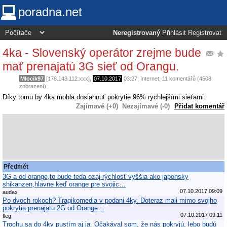
poradna.net
Neregistrovaný
Přihlásit
Registrovat
4ka - Slovenský operátor zrejme bude
mať prenajatú 3G sieť od Orangu.
Mlocik97
[178.143.112.xxx],
07.10.2017
03:27
,
Internet
, 11 komentářů (4508
zobrazení)
Díky tomu by 4ka mohla dosiahnuť pokrytie 96% rychlejšími sieťami.
Zajímavé (+0)
Nezajímavé (-0)
Přidat komentář
Předmět
3G a od orange,to bude teda ozaj rýchlosť vyššia ako japonsky
shikanzen,hlavne keď orange pre svojic…
07.10.2017 09:09
audax
Po dvoch rokoch? Tragikomedia v podani 4ky. Doteraz mali mimo svojho
pokrytia prenajatu 2G od Orange…
07.10.2017 09:11
fleg
Trochu sa do 4ky pustím aj ja. Očakával som, že nás pokryjú, lebo budú