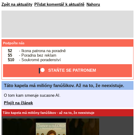
Zpět na aktuality
Přidat komentář k aktualitě
Nahoru
Podpořte nás
$2
- Ikona patrona na poradně
$5
- Poradna bez reklam
$10
- Soukromé poradenství
STAŇTE SE PATRONEM
Táto kapela má milióny fanúšikov. Až na to, že neexistuje.
O tom kam smeruje sucasne AI.
Přejít na článek
Táto kapela má milióny fanúšikov - až na to, že neexistuje