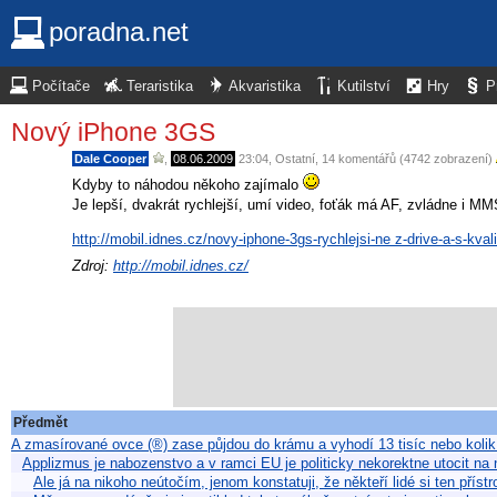
poradna.net
Počítače
Teraristika
Akvaristika
Kutilství
Hry
P
Nový iPhone 3GS
Dale Cooper
,
08.06.2009
23:04
,
Ostatní
, 14 komentářů (4742 zobrazení)
Kdyby to náhodou někoho zajímalo
Je lepší, dvakrát rychlejší, umí video, foťák má AF, zvládne i MMS 
http://mobil.idnes.cz/novy-iphone-3gs-rychlejsi-ne z-drive-a-s-
Zdroj:
http://mobil.idnes.cz/
Předmět
A zmasírované ovce (®) zase půjdou do krámu a vyhodí 13 tisíc nebo kolik
Applizmus je nabozenstvo a v ramci EU je politicky nekorektne utocit na 
Ale já na nikoho neútočím, jenom konstatuji, že někteří lidé si ten pří