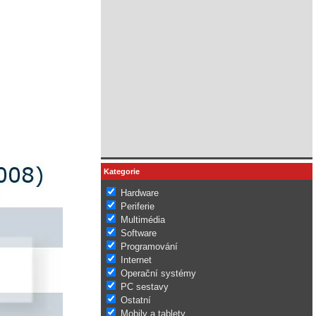
Kategorie
Hardware
Periferie
Multimédia
Software
Programování
Internet
Operační systémy
PC sestavy
Ostatní
Mobily a tablety