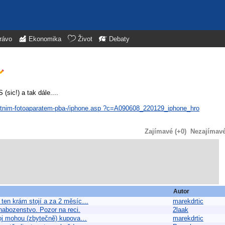
rávo
Ekonomika
Život
Debaty
(sic!) a tak dále....
kvalitnim-fotoaparatem-pba-/iphone.asp ?c=A090608_220129_iphone_hro
Zajímavé (+0)
Nezajímavé 
Autor
 ten krám stojí a za 2 měsíc…
marekdrtic
nabozenstvo. Pozor na reci.
2laak
stroj mohou (zbytečně) kupova…
marekdrtic