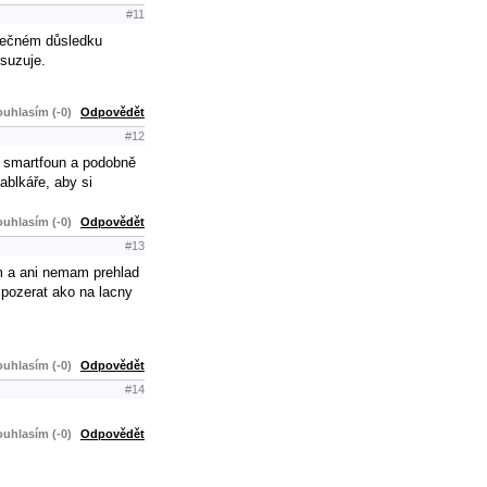
#11
onečném důsledku
suzuje.
uhlasím (-0)
Odpovědět
#12
a smartfoun a podobně
ablkáře, aby si
uhlasím (-0)
Odpovědět
#13
m a ani nemam prehlad
pozerat ako na lacny
uhlasím (-0)
Odpovědět
#14
uhlasím (-0)
Odpovědět