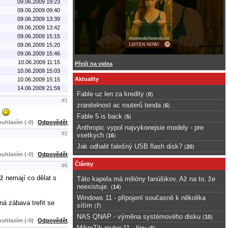
09.06.2009 19:23
09.06.2009 09:40
09.06.2009 13:39
09.06.2009 13:42
09.06.2009 15:15
09.06.2009 15:20
09.06.2009 15:46
10.06.2009 11:15
Přejít na videa
10.06.2009 15:03
Aktuality
10.06.2009 15:15
14.06.2009 21:59
Fable uz len za kredity
(
0
)
#1
zranitelnost ac routerů tenda
(
6
)
)
Fable 5 is back
(
5
)
uhlasím (-0)
Odpovědět
Anthropic vypol najvykonejsie modely - pre
#2
vsetkych
(
16
)
Jak odhalit falešný USB flash disk?
(
20
)
uhlasím (-0)
Odpovědět
Články
#6
yž nemají co dělat s
Táto kapela má milióny fanúšikov. Až na to, že
neexistuje.
(
14
)
Windows 11 - připojení současně k několika
ná zábava trefit se
sítím
(
7
)
NAS QNAP - výměna systémového disku
(
10
)
uhlasím (-0)
Odpovědět
MikroTik router 11 - tipy
(
5
)