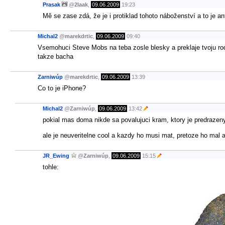
Prasak
@
2laak
,
09.06.2009
19:23
Mě se zase zdá, že je i protiklad tohoto náboženství a to je an
Michal2
@
marekdrtic
,
09.06.2009
09:40
Vsemohuci Steve Mobs na teba zosle blesky a preklaje tvoju rod
takze bacha
Zarniwúp
@
marekdrtic
,
09.06.2009
13:39
Co to je iPhone?
Michal2
@
Zarniwúp
,
09.06.2009
13:42
pokial mas doma nikde sa povalujuci kram, ktory je predrazeny
ale je neuveritelne cool a kazdy ho musi mat, pretoze ho mal a
JR_Ewing
@
Zarniwúp
,
09.06.2009
15:15
tohle: