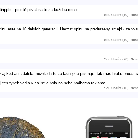
tiapple - prostě plivat na to za každou cenu.
Souhlasím (+0)
Neso
inu este na 10 dalsich generacii. Hadzat spinu na predrazeny smejd - za to s
Souhlasím (+0)
Neso
Souhlasím (+0)
Neso
 aj ked ani zdaleka nezvlada to co lacnejsie pristroje, tak mas hrubu predsta
j ten typek vedla v saline a bola na neho nadherna reklama...
Souhlasím (+0)
Neso