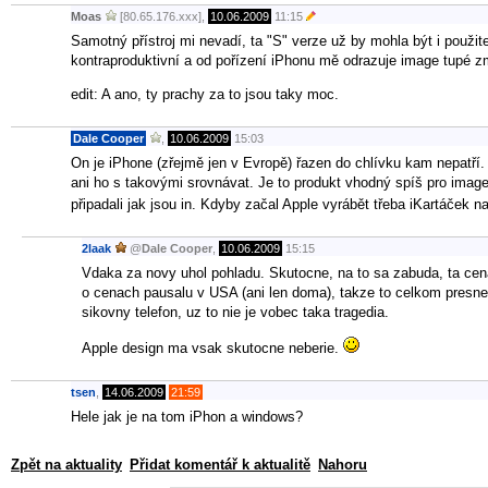
Moas
[80.65.176.xxx],
10.06.2009
11:15
Samotný přístroj mi nevadí, ta "S" verze už by mohla být i použit
kontraproduktivní a od pořízení iPhonu mě odrazuje image tupé z
edit: A ano, ty prachy za to jsou taky moc.
Dale Cooper
,
10.06.2009
15:03
On je iPhone (zřejmě jen v Evropě) řazen do chlívku kam nepatří.
ani ho s takovými srovnávat. Je to produkt vhodný spíš pro image, n
připadali jak jsou in. Kdyby začal Apple vyrábět třeba iKartáček n
2laak
@
Dale Cooper
,
10.06.2009
15:15
Vdaka za novy uhol pohladu. Skutocne, na to sa zabuda, ta ce
o cenach pausalu v USA (ani len doma), takze to celkom presn
sikovny telefon, uz to nie je vobec taka tragedia.
Apple design ma vsak skutocne neberie.
tsen
,
14.06.2009
21:59
Hele jak je na tom iPhon a windows?
Zpět na aktuality
Přidat komentář k aktualitě
Nahoru