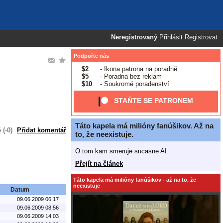
Neregistrovaný
Přihlásit
Registrovat
Podpořte nás
$2
- Ikona patrona na poradně
$5
- Poradna bez reklam
$10
- Soukromé poradenství
STAŇTE SE PATRONEM
Táto kapela má milióny fanúšikov. Až na
(-0)
Přidat komentář
to, že neexistuje.
O tom kam smeruje sucasne AI.
Přejít na článek
Táto kapela má milióny fanúšikov - až na to, že
neexistuje
Datum
09.06.2009 06:17
09.06.2009 08:56
09.06.2009 14:03