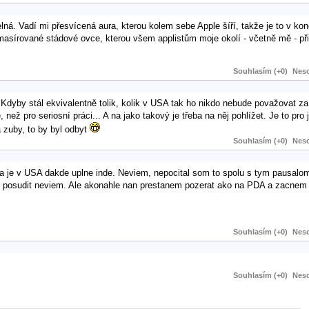
elná. Vadí mi přesvícená aura, kterou kolem sebe Apple šíří, takže je to v k
masírované stádové ovce, kterou všem applistům moje okolí - včetně mě - při
Souhlasím (+0)
Neso
 Kdyby stál ekvivalentně tolik, kolik v USA tak ho nikdo nebude považovat z
ež pro seriosní práci... A na jako takový je třeba na něj pohlížet. Je to pro j
a zuby, to by byl odbyt
Souhlasím (+0)
Neso
na je v USA dakde uplne inde. Neviem, nepocital som to spolu s tym pausalo
e posudit neviem. Ale akonahle nan prestanem pozerat ako na PDA a zacnem 
Souhlasím (+0)
Neso
Souhlasím (+0)
Neso