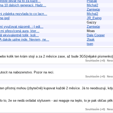
 prostě plivat na to za každ…
Prasak
 na 10 dalsich generacii. Hadz…
Michal2
Zarniwúp
ani zdaleka nezvlada to co lacn…
Michal2
ne.jpg]
JR_Ewing
Gazzy
íní vyučovat názorně. :-) edi…
Zarniwúp
í mi přesvícená aura, kter…
Moas
l ekvivalentně tolik, koli…
Dale Cooper
SA dakde uplne inde. Neviem, ne…
2laak
tsen
nebo kolik ten krám stojí a za 2 měsíce zase, až bude 3GS(nějaké písmenko
Souhlasím (+0)
Neso
utocit na nabozenstvo. Pozor na reci.
Souhlasím (+0)
Neso
i ten přístroj mohou (zbytečně) kupovat každé 2 měsíce. Já to neodsuzuji, kd
 to, že se nedá ovládat stylusem - asi reaguje na teplo, to je pak občas pěk
Souhlasím (+0)
Neso