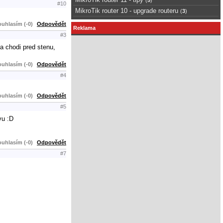
#10
MikroTik router 10 - upgrade routeru
(
3
)
uhlasím (-0)
Odpovědět
Reklama
#3
a chodi pred stenu,
uhlasím (-0)
Odpovědět
#4
uhlasím (-0)
Odpovědět
#5
vu :D
uhlasím (-0)
Odpovědět
#7