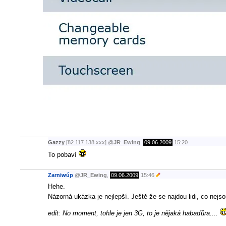
Gazzy
[82.117.138.xxx]
@
JR_Ewing
,
09.06.2009
15:20
To pobaví
Zarniwúp
@
JR_Ewing
,
09.06.2009
15:46
Hehe.
Názorná ukázka je nejlepší. Ještě že se najdou lidi, co nejs
edit: No moment, tohle je jen 3G, to je nějaká habaďůra....