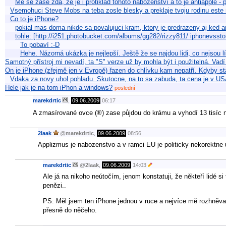
Mě se zase zdá, že je i protiklad tohoto náboženství a to je antiapple -
Vsemohuci Steve Mobs na teba zosle blesky a preklaje tvoju rodinu este
Co to je iPhone?
pokial mas doma nikde sa povalujuci kram, ktory je predrazeny aj ked 
tohle: [http://i251.photobucket.com/albums/gg282/rizzy811/ iphonevssto
To pobaví :-D
Hehe. Názorná ukázka je nejlepší. Ještě že se najdou lidi, co nejsou l
Samotný přístroj mi nevadí, ta "S" verze už by mohla být i použitelná. Vad
On je iPhone (zřejmě jen v Evropě) řazen do chlívku kam nepatří. Kdyby stá
Vdaka za novy uhol pohladu. Skutocne, na to sa zabuda, ta cena je v U
Hele jak je na tom iPhon a windows?
poslední
marekdrtic
,
09.06.2009
06:17
A zmasírované ovce (®) zase půjdou do krámu a vyhodí 13 tisíc 
2laak
@
marekdrtic
,
09.06.2009
08:56
Applizmus je nabozenstvo a v ramci EU je politicky nekorektne 
marekdrtic
@
2laak
,
09.06.2009
14:03
Ale já na nikoho neútočím, jenom konstatuji, že někteří lidé s
penězi..
PS: Měl jsem ten iPhone jednou v ruce a nejvíce mě rozhněvalo
přesně do něčeho.