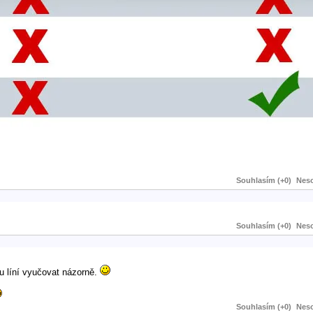
Souhlasím (+0)
Neso
Souhlasím (+0)
Neso
ou líní vyučovat názorně.
Souhlasím (+0)
Neso