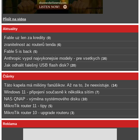
Přejít na videa
Aktuality
Fable uz len za kredity
(
0
)
zranitelnost ac routerů tenda
(
6
)
Fable 5 is back
(
5
)
Anthropic vypol najvykonejsie modely - pre vsetkych
(
16
)
Jak odhalit falešný USB flash disk?
(
20
)
Články
Táto kapela má milióny fanúšikov. Až na to, že neexistuje.
(
14
)
Windows 11 - připojení současně k několika sítím
(
7
)
NAS QNAP - výměna systémového disku
(
10
)
MikroTik router 11 - tipy
(
5
)
MikroTik router 10 - upgrade routeru
(
3
)
Reklama