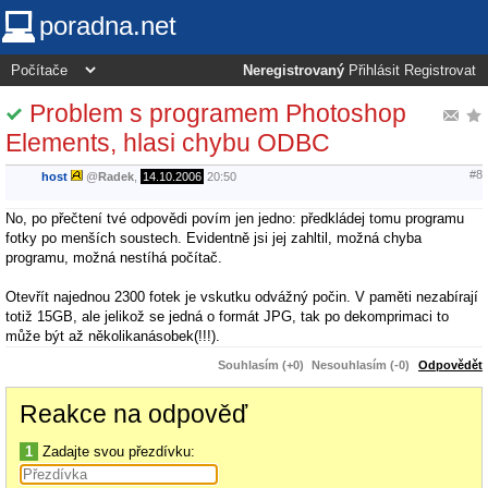
poradna.net
Neregistrovaný
Přihlásit
Registrovat
Problem s programem Photoshop
Elements, hlasi chybu ODBC
#8
host
@
Radek
,
14.10.2006
20:50
No, po přečtení tvé odpovědi povím jen jedno: předkládej tomu programu
fotky po menších soustech. Evidentně jsi jej zahltil, možná chyba
programu, možná nestíhá počítač.
Otevřít najednou 2300 fotek je vskutku odvážný počin. V paměti nezabírají
totiž 15GB, ale jelikož se jedná o formát JPG, tak po dekomprimaci to
může být až několikanásobek(!!!).
Souhlasím (+0)
Nesouhlasím (-0)
Odpovědět
Reakce na odpověď
1
Zadajte svou přezdívku: