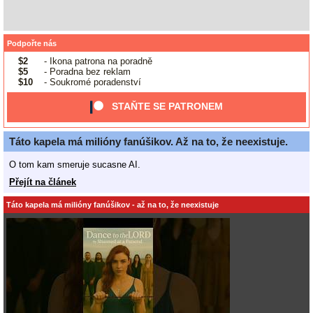
Podpořte nás
$2
- Ikona patrona na poradně
$5
- Poradna bez reklam
$10
- Soukromé poradenství
STAŇTE SE PATRONEM
Táto kapela má milióny fanúšikov. Až na to, že neexistuje.
O tom kam smeruje sucasne AI.
Přejít na článek
Táto kapela má milióny fanúšikov - až na to, že neexistuje