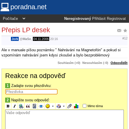
poradna.net
Neregistrovaný
Přihlásit
Registrovat
Přepis LP desek
#12
Jork
@
MaSo
,
04.11.2006
20:16
Ale v manuale píšou poznámku " Nahrávání na Magnetofón" a pokud si
vzpomínám nahrávání jsem kdysi zkoušel a bylo bezproblémový
Souhlasím (+0)
Nesouhlasím (-0)
Odpovědět
Reakce na odpověď
1
Zadajte svou přezdívku:
2
Napište svou odpověď:
Mimo téma