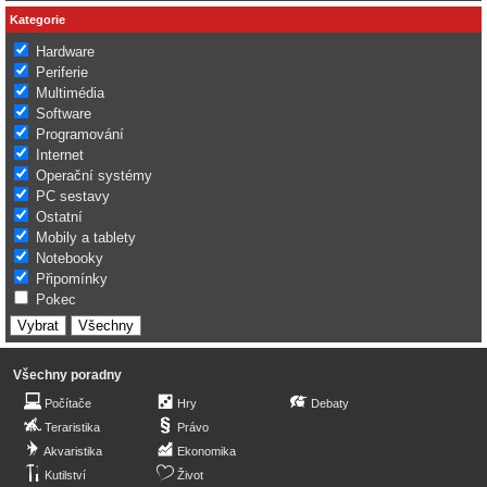
Kategorie
Hardware
Periferie
Multimédia
Software
Programování
Internet
Operační systémy
PC sestavy
Ostatní
Mobily a tablety
Notebooky
Připomínky
Pokec
Všechny poradny
Počítače
Hry
Debaty
Teraristika
Právo
Akvaristika
Ekonomika
Kutilství
Život