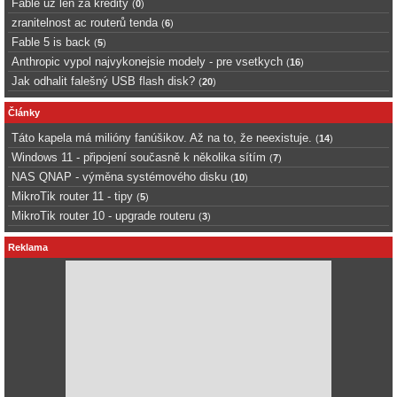
Fable uz len za kredity
(
0
)
zranitelnost ac routerů tenda
(
6
)
Fable 5 is back
(
5
)
Anthropic vypol najvykonejsie modely - pre vsetkych
(
16
)
Jak odhalit falešný USB flash disk?
(
20
)
Články
Táto kapela má milióny fanúšikov. Až na to, že neexistuje.
(
14
)
Windows 11 - připojení současně k několika sítím
(
7
)
NAS QNAP - výměna systémového disku
(
10
)
MikroTik router 11 - tipy
(
5
)
MikroTik router 10 - upgrade routeru
(
3
)
Reklama