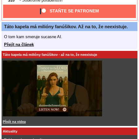
$10
- Soukromé poradenství
STAŇTE SE PATRONEM
Táto kapela má milióny fanúšikov. Až na to, že neexistuje.
O tom kam smeruje sucasne AI.
Přejít na článek
Táto kapela má milióny fanúšikov - až na to, že neexistuje
Přejít na videa
Aktuality