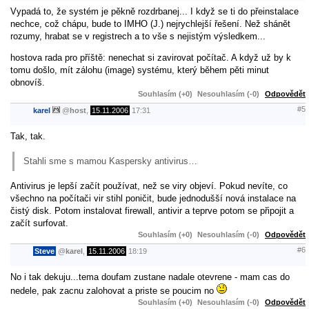
Vypadá to, že systém je pěkně rozdrbanej... I když se ti do přeinstalace
nechce, což chápu, bude to IMHO (J.) nejrychlejší řešení. Než shánět
rozumy, hrabat se v registrech a to vše s nejistým výsledkem...
hostova rada pro příště: nenechat si zavirovat počítač. A když už by k
tomu došlo, mít zálohu (image) systému, který během pěti minut
obnovíš.
Souhlasím (+0)
Nesouhlasím (-0)
Odpovědět
#5
karel
@
host
,
15.11.2006
17:31
Tak, tak.
Stahli sme s mamou Kaspersky antivirus…
Antivirus je lepší začít používat, než se viry objeví. Pokud nevíte, co
všechno na počítači vir stihl poničit, bude jednodušší nová instalace na
čistý disk. Potom instalovat firewall, antivir a teprve potom se připojit a
začít surfovat.
Souhlasím (+0)
Nesouhlasím (-0)
Odpovědět
#6
Steve
@
karel
,
15.11.2006
18:19
No i tak dekuju...tema doufam zustane nadale otevrene - mam cas do
nedele, pak zacnu zalohovat a priste se poucim no
Souhlasím (+0)
Nesouhlasím (-0)
Odpovědět