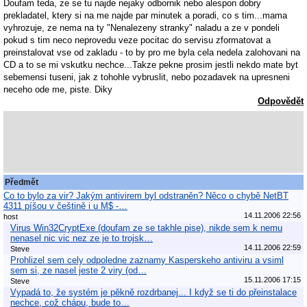
Doufam teda, ze se tu najde nejaky odbornik nebo alespon dobry
prekladatel, ktery si na me najde par minutek a poradi, co s tim...mama
vyhrozuje, ze nema na ty "Nenalezeny stranky" naladu a ze v pondeli
pokud s tim neco neprovedu veze pocitac do servisu zformatovat a
preinstalovat vse od zakladu - to by pro me byla cela nedela zalohovani na
CD a to se mi vskutku nechce...Takze pekne prosim jestli nekdo mate byt
sebemensi tuseni, jak z tohohle vybruslit, nebo pozadavek na upresneni
neceho ode me, piste. Diky
Odpovědět
Předmět
Co to bylo za vir? Jakým antivirem byl odstraněn? Něco o chybě NetBT
4311 píšou v češtině i u M$ -…
14.11.2006 22:56
host
Virus Win32CryptExe (doufam ze se takhle pise), nikde sem k nemu
nenasel nic vic nez ze je to trojsk…
14.11.2006 22:59
Steve
Prohlizel sem cely odpoledne zaznamy Kasperskeho antiviru a vsiml
sem si, ze nasel jeste 2 viry (od…
15.11.2006 17:15
Steve
Vypadá to, že systém je pěkně rozdrbanej... I když se ti do přeinstalace
nechce, což chápu, bude to…