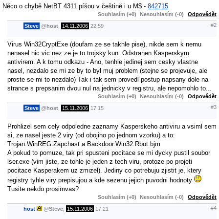
Něco o chybě NetBT 4311 píšou v češtině i u M$ -
842715
Souhlasím (+0)
Nesouhlasím (-0)
Odpovědět
#2
Steve
@
host
,
14.11.2006
22:59
Virus Win32CryptExe (doufam ze se takhle pise), nikde sem k nemu
nenasel nic vic nez ze je to trojsky kun. Odstranen Kasperskym
antivirem. A k tomu odkazu - Ano, tenhle jedinej sem cesky vlastne
nasel, nezdalo se mi ze by to byl muj problem (stejne se projevuje, ale
proste se mi to nezdalo) Tak i tak sem provedl postup napsany dole na
strance s prepsanim dvou nul na jednicky v registru, ale nepomohlo to...
Souhlasím (+0)
Nesouhlasím (-0)
Odpovědět
#3
Steve
@
host
,
15.11.2006
17:15
Prohlizel sem cely odpoledne zaznamy Kasperskeho antiviru a vsiml sem
si, ze nasel jeste 2 viry (od obojiho po jednom vzorku) a to:
Trojan.WinREG.Zapchast a Backdoor.Win32.Rbot.bjm
A pokud to pomuze, tak pri spusteni pocitace se mi dycky pustil soubor
lser.exe (vim jiste, ze tohle je jeden z tech viru, protoze po projeti
pocitace Kasperakem uz zmizel). Jediny co potrebuju zjistit je, ktery
registry tyhle viry prepisujou a kde sezenu jejich puvodni hodnoty
Tusite nekdo prosimvas?
Souhlasím (+0)
Nesouhlasím (-0)
Odpovědět
#4
host
@
Steve
,
15.11.2006
17:21