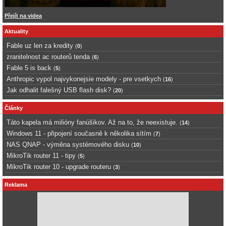
Přejít na videa
Aktuality
Fable uz len za kredity
(
0
)
zranitelnost ac routerů tenda
(
6
)
Fable 5 is back
(
5
)
Anthropic vypol najvykonejsie modely - pre vsetkych
(
16
)
Jak odhalit falešný USB flash disk?
(
20
)
Články
Táto kapela má milióny fanúšikov. Až na to, že neexistuje.
(
14
)
Windows 11 - připojení současně k několika sítím
(
7
)
NAS QNAP - výměna systémového disku
(
10
)
MikroTik router 11 - tipy
(
5
)
MikroTik router 10 - upgrade routeru
(
3
)
Reklama