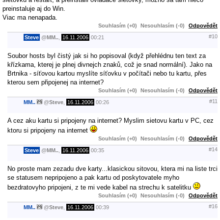
preinstaluje aj do Win.
Viac ma nenapada.
Souhlasím (+0)
Nesouhlasím (-0)
Odpovědět
#10
Steve
@
MM..
,
16.11.2006
00:21
Soubor hosts byl čistý jak si ho popisoval (když přehlédnu ten text za
křízkama, kterej je plnej divnejch znaků, což je snad normální). Jako na
Brtnika - síťovou kartou myslíte síťovku v počítači nebo tu kartu, přes
kterou sem připojenej na internet?
Souhlasím (+0)
Nesouhlasím (-0)
Odpovědět
#11
MM..
@
Steve
,
16.11.2006
00:26
A cez aku kartu si pripojeny na internet? Myslim sietovu kartu v PC, cez
ktoru si pripojeny na internet
Souhlasím (+0)
Nesouhlasím (-0)
Odpovědět
#14
Steve
@
MM..
,
16.11.2006
00:35
No proste mam zezadu dve karty...klasickou sitovou, ktera mi na liste trci
se statusem nepripojeno a pak kartu od poskytovatele myho
bezdratovyho pripojeni, z te mi vede kabel na strechu k satelitku
Souhlasím (+0)
Nesouhlasím (-0)
Odpovědět
#16
MM..
@
Steve
,
16.11.2006
00:39