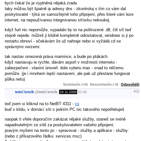
bych čekal že je vyplněná nějaká zrada
taky můžou být špatně ip adresy dns - zkontroluj s tím co vám dal
poskytovatel - týká se samozřejmě toho připojení, přes které vám leze
internet, na nepoužívanou integrovanou síťovku nekoukej.
když furt nic nepomůže, vypadalo by to na poškozené .dll, čili síť teď
stejně nejede. můžeš ji klidně kompletně odinstalovat, windows si ji po
restartu obnoví - očekávám že už nahraje nebo si vyžádá cd se
správnými verzemi.
tak nastav omezená práva mamince, a bude po ptákách.
když nastavuju ie rychle, dávám aspoň v možnosti internetu -
zabezpečení - vlastní úroveň: dole vyberu max - snad to něčemu
pomůže. (je i mnohem lepší nastavení, ale pak už přestane fungovat
půlka netu)
Souhlasím (+0)
Nesouhlasím (-0)
Odpovědět
#22
lední brtník
@
lední brtník
,
16.11.2006
01:46
teď jsem si kliknul na to NetBT 4311 -
cs
buď v klidu, v domácí síti s jedním PC nic takového nepotřebuješ
naopak ti vřele doporučím zakázat nějaké služby, staneš se méně
napadnutelným ze sítě za poskytovatelem vašeho připojení.
pravým myšem na tento pc - spravovat - služby a aplikace - služby:
(nebo z příkazového řádku: services.msc)