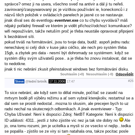
správce? omez ji na usera, všechno sveď na antivir a dál ji tu neřeš.
zavirovaný/zaspywarovaný pc je vizitkou používání ie, koneckonců i z
názvů těch položek v ovládacích panelech je jasné co se nastavuje.
jinak díval ses do eventlogu
eventvwr.exe
co tu chybu vyvolává? máš
nějaký pořádný firewall ve kterém je vidět příchozí/odchozí komunikace?
wifi nepoužívám, takže netuším proč je třeba neustále opravovat připojení
k bezdrátové síti.
pokud trváš na formátování, jsou to tvoje data, budiž. aspoň jednu radu:
nenechávej si celý disk v kuse jako céčko, ale nech pro systém třeba
15gb, a zbytek pro data - nesmí být dohromady se systémem. když se
systém díky svým uživatelů pose.. a je třeba ho znovu instalovat, dat se
to nedotkne.
jinak ti nic nebrání zkusit přeinstalovat windows bez formátování disku.
Souhlasím (+0)
Nesouhlasím (-0)
Odpovědět
#26
Steve
@
lední brtník
,
17.11.2006
17:47
To sice nebrání, ale když sem to dělal minule, počítač se zasekl na
mrtvym bodě při výběru režimu a ať sem vybral kterejkoliv, restartnul se a
dal sem se prostě nedostal...mozna to skusim, ale precejen bych to uz
radsi nechal na skutecnejch odbornikach. A jinak eventviewer - Typ:
Chyba Uživatel: Není k dispozici Zdroj: NetBT Kategorie: Není k dispozici
ID události: 4311...jestli z toho zjistite vic nez ja tak ste dobry no
Ale
jo, ona tomu rozumi, jen je ucitelka a mysli si ze vsecko vi nejlip...tedka
se popalila - zjistilo se ze viry si tam natahala ona, takze pocitac posle