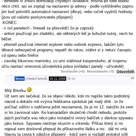
- windows si znovu doinstalují chybějící ovladače, možná po tobě budou
něco chtít. asi se zeptají na nastavení ip adresy - podle vytištěného papíru
jim buď potvrdíš automaticé nastavení (dhcp), nebo ručně vyplníš hodnoty
(jsou od vašeho poskytovatele připojení)
:KONEC
- v ovl.panelech - firewall se přesvědči že je zapnutý
- antivir používají jen zbabělci, ale některých lidí je bohužel nutný, nech ho
běžet.
- přestaň používat internet explorer nebo outlook express, laikům tyto
děravé nebezpečné programy nepatří do rukou. stáhni si z netu/z časopis-
cd operu nebo firefox
- zavolej šikovnou maminku, co umí stáhnout kasperskeho, ať tvojemu
účtu nastaví omezená uživatelská práva (ovládací panely - uživatelé)
Souhlasím (+0)
Nesouhlasím (-0)
Odpovědět
#9
Steve
@
lední brtník
,
16.11.2006
00:16
Milý Brtníku
,
Už sem ani nečekal, že se objeví někdo, kdo mi napíše takto podrobný
návod a dokáže mě svýma hláškama spráskat jak malý dítě...to že
počítač sdílím s rodičema ještě neznamená, že je mi 12, natožto že sem
si ho zaviroval sám. Ke kamarádům skutečně chodit nebudu, protože
jejich počítače sou něco jako instalační virový balíček s dávkou spywaru
jako bonus. Spyware nástroje skusím o víkendu. Příkaz který si mi
napsal sem doslovně přepsal do příkazového řádku a nic...dál mi vrtá
hlavou ta cesta k záložce připojení - když sem si rozbalil protokol sítě