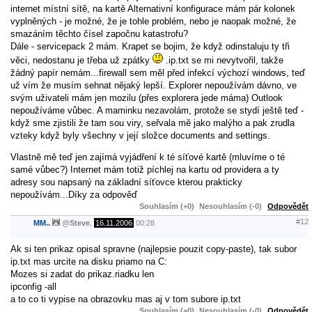
internet místní sítě, na kartě Alternativní konfigurace mám pár kolonek
vyplněných - je možné, že je tohle problém, nebo je naopak možné, že
smazáním těchto čísel započnu katastrofu?
Dále - servicepack 2 mám. Krapet se bojim, že když odinstaluju ty tři
věci, nedostanu je třeba už zpátky
.ip.txt se mi nevytvořil, takže
žádný papír nemám...firewall sem měl před infekcí výchozí windows, teď
už vím že musím sehnat nějaký lepší. Explorer nepoužívám dávno, ve
svým uživateli mám jen mozilu (přes explorera jede máma) Outlook
nepoužíváme vůbec. A maminku nezavolám, protože se stydí ještě teď -
když sme zjistili že tam sou viry, seřvala mě jako malýho a pak zrudla
vzteky když byly všechny v její složce documents and settings.
Vlastně mě teď jen zajímá vyjádření k té síťové kartě (mluvíme o té
samé vůbec?) Internet mám totiž píchlej na kartu od providera a ty
adresy sou napsaný na základní síťovce kterou prakticky
nepoužívám...Díky za odpověď
Souhlasím (+0)
Nesouhlasím (-0)
Odpovědět
#12
MM..
@
Steve
,
16.11.2006
00:28
Ak si ten prikaz opisal spravne (najlepsie pouzit copy-paste), tak subor
ip.txt mas urcite na disku priamo na C:
Mozes si zadat do prikaz.riadku len
ipconfig -all
a to co ti vypise na obrazovku mas aj v tom subore ip.txt
Souhlasím (+0)
Nesouhlasím (-0)
Odpovědět