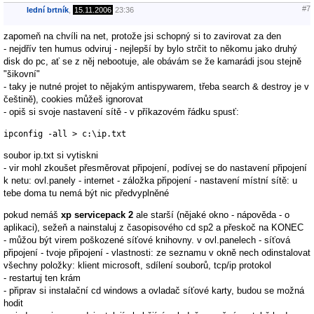
#7
lední brtník
,
15.11.2006
23:36
zapomeň na chvíli na net, protože jsi schopný si to zavirovat za den
- nejdřív ten humus odviruj - nejlepší by bylo strčit to někomu jako druhý
disk do pc, ať se z něj nebootuje, ale obávám se že kamarádi jsou stejně
"šikovní"
- taky je nutné projet to nějakým antispywarem, třeba search & destroy je v
češtině), cookies můžeš ignorovat
- opiš si svoje nastavení sítě - v příkazovém řádku spusť:
ipconfig -all > c:\ip.txt
soubor ip.txt si vytiskni
- vir mohl zkoušet přesměrovat připojení, podívej se do nastavení připojení
k netu: ovl.panely - internet - záložka připojení - nastavení místní sítě: u
tebe doma tu nemá být nic předvyplněné
pokud nemáš
xp servicepack 2
ale starší (nějaké okno - nápověda - o
aplikaci), sežeň a nainstaluj z časopisového cd sp2 a přeskoč na KONEC
- můžou být virem poškozené síťové knihovny. v ovl.panelech - síťová
připojení - tvoje připojení - vlastnosti: ze seznamu v okně nech odinstalovat
všechny položky: klient microsoft, sdílení souborů, tcp/ip protokol
- restartuj ten krám
- připrav si instalační cd windows a ovladač síťové karty, budou se možná
hodit