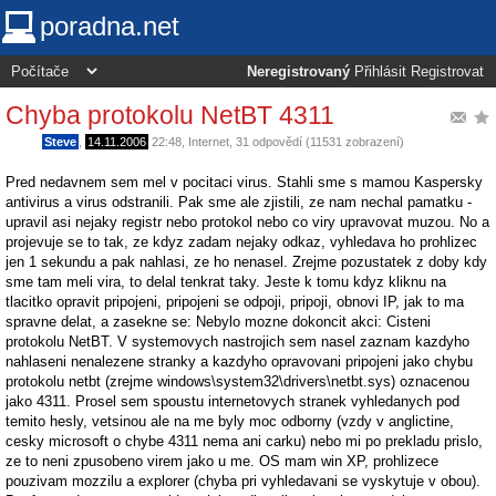
poradna.net
Neregistrovaný
Přihlásit
Registrovat
Chyba protokolu NetBT 4311
Steve
,
14.11.2006
22:48
,
Internet
, 31 odpovědí (11531 zobrazení)
Pred nedavnem sem mel v pocitaci virus. Stahli sme s mamou Kaspersky
antivirus a virus odstranili. Pak sme ale zjistili, ze nam nechal pamatku -
upravil asi nejaky registr nebo protokol nebo co viry upravovat muzou. No a
projevuje se to tak, ze kdyz zadam nejaky odkaz, vyhledava ho prohlizec
jen 1 sekundu a pak nahlasi, ze ho nenasel. Zrejme pozustatek z doby kdy
sme tam meli vira, to delal tenkrat taky. Jeste k tomu kdyz kliknu na
tlacitko opravit pripojeni, pripojeni se odpoji, pripoji, obnovi IP, jak to ma
spravne delat, a zasekne se: Nebylo mozne dokoncit akci: Cisteni
protokolu NetBT. V systemovych nastrojich sem nasel zaznam kazdyho
nahlaseni nenalezene stranky a kazdyho opravovani pripojeni jako chybu
protokolu netbt (zrejme windows\system32\drivers\netbt.sys) oznacenou
jako 4311. Prosel sem spoustu internetovych stranek vyhledanych pod
temito hesly, vetsinou ale na me byly moc odborny (vzdy v anglictine,
cesky microsoft o chybe 4311 nema ani carku) nebo mi po prekladu prislo,
ze to neni zpusobeno virem jako u me. OS mam win XP, prohlizece
pouzivam mozzilu a explorer (chyba pri vyhledavani se vyskytuje v obou).