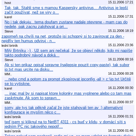
15.11.2006 17:21
host
Tak, tak. Stahli sme s mamou Kaspersky antivirus… Antivirus je lepší
začít používat, než se viry o…
15.11.2006 17:31
karel
No i tak dekuju...tema doufam zustane nadale otevrene - mam cas do
nedele, pak zacnu zalohovat a pri…
15.11.2006 18:19
Steve
zapomeň na chvíli na net, protože jsi schopný si to zavirovat za den -
nejdřív ten humus odviruj - n…
15.11.2006 23:36
lední brtník
Milý Brtníku ;-) , Už sem ani nečekal, že se objeví někdo, kdo mi napíše
takto podrobný návod a doká…
16.11.2006 00:16
Steve
Ak si ten prikaz opisal spravne (najlepsie pouzit copy-paste), tak subor
ip.txt mas urcite na disku…
16.11.2006 00:28
MM..
…nebo cmd a potom za prompt zkopírovat ipconfig -all > c:\ip.txt Určitě
se to vytiskne.
16.11.2006 00:30
karel
... inac mal by si napisat ktore kolonky mas vyplnene alebo co tam mas
zaskrtnute. Ak som to spravn…
16.11.2006 00:37
MM..
sorry, ale tys tak pěkně začal že jste stahovali ten av :) alternativní
konfigurace je myslím něco c…
16.11.2006 01:31
lední brtník
teď jsem si kliknul na to NetBT 4311 - cs buď v klidu, v domácí síti s
jedním PC nic takového nepotř…
16.11.2006 01:46
lední brtník