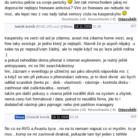
do servisu pekne za svoje penizky
Jen tak mimochodem jakej mi
doporucite nejlepsi freeware antivirus? Vim ze freeware asi nebude nic
moc, ale lepsi nez z vas tady tahat seriovy cisla na kasperskyho
Souhlasím (+0)
Nesouhlasím (-0)
Odpovědět
#27
ledník brtník
[80.82.150.xxx]
@
Steve
,
18.11.2006
01:28
kaspersky ve verzi od aol je zdarma, avast má zdarma home verzi, avg
free taky existuje. je jedno který je nejlepší, hlavně že je aspoň nějaký. u
sebe na pc nepoužívám žádný, ale to nejde když na pc leze ještě rodina
:)
a pokud nehodláte doma přestat s internet explorerem, je nutný ještě
antispyware, mi se líbí search&destroy
hm, záznam v eventlogu je užitečný asi jako obvyklá nápověda ms :(
a když se win při pokusu o přeinstalaci seknou, je to dost divné. asi bych
udělal scandisk (tento pc - disk - vlastnosti - nástroje - kontrola disku -
zatrhnout obě zaškrtávátka - restart)
takže pro další pokusy s virama ještě rozdělit disk na system a zbytek,
nemá cenu furt formátovat i data. pokud to neudělá firma, jde to i
dodatečně nástroji jako pqmagic nebo jiné partition managery.
Souhlasím (+0)
Nesouhlasím (-0)
Odpovědět
#28
Steve
@
ledník brtník
,
18.11.2006
02:18
No co se AVG a Avastu tyce...no na to nemam napsat co si myslim, to je
moc...komp se mi zaviroval dvakrat, pokazde tam byl jeden z tehhle