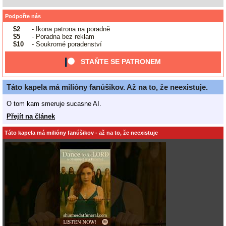
Podpořte nás
$2
- Ikona patrona na poradně
$5
- Poradna bez reklam
$10
- Soukromé poradenství
STAŇTE SE PATRONEM
Táto kapela má milióny fanúšikov. Až na to, že neexistuje.
O tom kam smeruje sucasne AI.
Přejít na článek
Táto kapela má milióny fanúšikov - až na to, že neexistuje