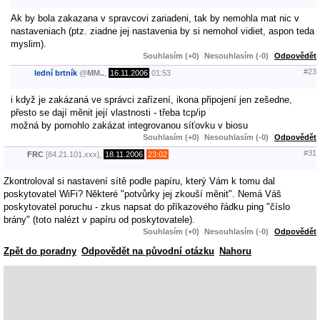
Ak by bola zakazana v spravcovi zariadeni, tak by nemohla mat nic v
nastaveniach (ptz. ziadne jej nastavenia by si nemohol vidiet, aspon teda
myslim).
Souhlasím (+0)
Nesouhlasím (-0)
Odpovědět
#23
lední brtník
@
MM..
,
16.11.2006
01:53
i když je zakázaná ve správci zařízení, ikona připojení jen zešedne,
přesto se dají měnit její vlastnosti - třeba tcp/ip
možná by pomohlo zakázat integrovanou síťovku v biosu
Souhlasím (+0)
Nesouhlasím (-0)
Odpovědět
#31
FRC
[84.21.101.xxx],
18.11.2006
23:02
Zkontroloval si nastavení sítě podle papíru, který Vám k tomu dal
poskytovatel WiFi? Některé "potvůrky jej zkouší měnit". Nemá Váš
poskytovatel poruchu - zkus napsat do příkazového řádku ping "číslo
brány" (toto nalézt v papíru od poskytovatele).
Souhlasím (+0)
Nesouhlasím (-0)
Odpovědět
Zpět do poradny
Odpovědět na původní otázku
Nahoru