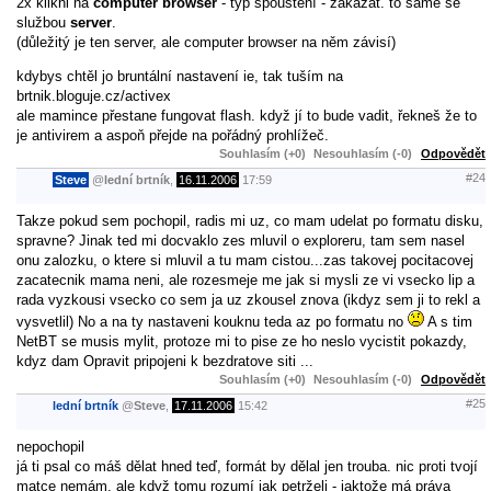
2x klikni na
computer browser
- typ spouštění - zakázat. to samé se
službou
server
.
(důležitý je ten server, ale computer browser na něm závisí)
kdybys chtěl jo bruntální nastavení ie, tak tuším na
brtnik.bloguje.cz/activex
ale mamince přestane fungovat flash. když jí to bude vadit, řekneš že to
je antivirem a aspoň přejde na pořádný prohlížeč.
Souhlasím (+0)
Nesouhlasím (-0)
Odpovědět
#24
Steve
@
lední brtník
,
16.11.2006
17:59
Takze pokud sem pochopil, radis mi uz, co mam udelat po formatu disku,
spravne? Jinak ted mi docvaklo zes mluvil o exploreru, tam sem nasel
onu zalozku, o ktere si mluvil a tu mam cistou...zas takovej pocitacovej
zacatecnik mama neni, ale rozesmeje me jak si mysli ze vi vsecko lip a
rada vyzkousi vsecko co sem ja uz zkousel znova (ikdyz sem ji to rekl a
vysvetlil) No a na ty nastaveni kouknu teda az po formatu no
A s tim
NetBT se musis mylit, protoze mi to pise ze ho neslo vycistit pokazdy,
kdyz dam Opravit pripojeni k bezdratove siti ...
Souhlasím (+0)
Nesouhlasím (-0)
Odpovědět
#25
lední brtník
@
Steve
,
17.11.2006
15:42
nepochopil
já ti psal co máš dělat hned teď, formát by dělal jen trouba. nic proti tvojí
matce nemám, ale když tomu rozumí jak petrželi - jaktože má práva