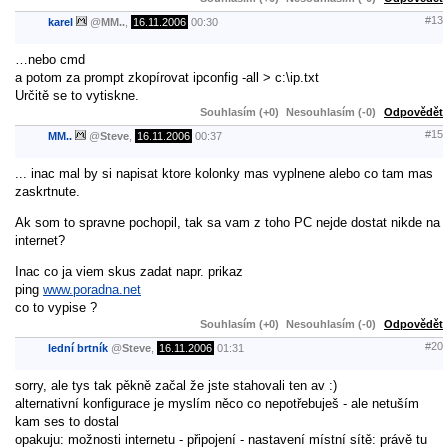
#13
karel
@
MM..
,
16.11.2006
00:30
…nebo cmd
a potom za prompt zkopírovat ipconfig -all > c:\ip.txt
Určitě se to vytiskne.
Souhlasím (+0)
Nesouhlasím (-0)
Odpovědět
#15
MM..
@
Steve
,
16.11.2006
00:37
... inac mal by si napisat ktore kolonky mas vyplnene alebo co tam mas
zaskrtnute.
Ak som to spravne pochopil, tak sa vam z toho PC nejde dostat nikde na
internet?
Inac co ja viem skus zadat napr. prikaz
ping
www.poradna.net
co to vypise ?
Souhlasím (+0)
Nesouhlasím (-0)
Odpovědět
#20
lední brtník
@
Steve
,
16.11.2006
01:31
sorry, ale tys tak pěkně začal že jste stahovali ten av :)
alternativní konfigurace je myslím něco co nepotřebuješ - ale netuším
kam ses to dostal
opakuju: možnosti internetu - připojení - nastavení místní sítě: právě tu