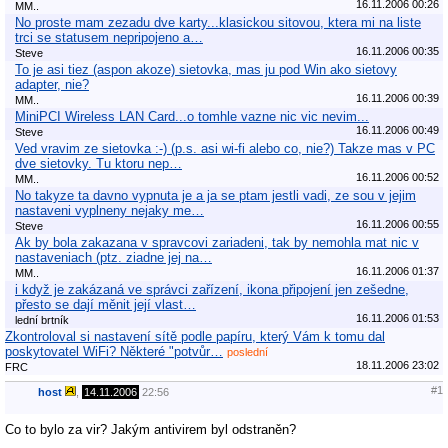
16.11.2006 00:26
MM..
No proste mam zezadu dve karty...klasickou sitovou, ktera mi na liste
trci se statusem nepripojeno a…
16.11.2006 00:35
Steve
To je asi tiez (aspon akoze) sietovka, mas ju pod Win ako sietovy
adapter, nie?
16.11.2006 00:39
MM..
MiniPCI Wireless LAN Card...o tomhle vazne nic vic nevim...
16.11.2006 00:49
Steve
Ved vravim ze sietovka :-) (p.s. asi wi-fi alebo co, nie?) Takze mas v PC
dve sietovky. Tu ktoru nep…
16.11.2006 00:52
MM..
No takyze ta davno vypnuta je a ja se ptam jestli vadi, ze sou v jejim
nastaveni vyplneny nejaky me…
16.11.2006 00:55
Steve
Ak by bola zakazana v spravcovi zariadeni, tak by nemohla mat nic v
nastaveniach (ptz. ziadne jej na…
16.11.2006 01:37
MM..
i když je zakázaná ve správci zařízení, ikona připojení jen zešedne,
přesto se dají měnit její vlast…
16.11.2006 01:53
lední brtník
Zkontroloval si nastavení sítě podle papíru, který Vám k tomu dal
poskytovatel WiFi? Některé "potvůr…
poslední
18.11.2006 23:02
FRC
#1
host
,
14.11.2006
22:56
Co to bylo za vir? Jakým antivirem byl odstraněn?