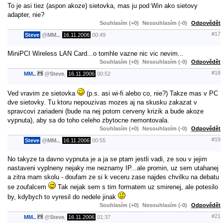
To je asi tiez (aspon akoze) sietovka, mas ju pod Win ako sietovy
adapter, nie?
Souhlasím (+0)
Nesouhlasím (-0)
Odpovědět
#17
Steve
@
MM..
,
16.11.2006
00:49
MiniPCI Wireless LAN Card...o tomhle vazne nic vic nevim...
Souhlasím (+0)
Nesouhlasím (-0)
Odpovědět
#18
MM..
@
Steve
,
16.11.2006
00:52
Ved vravim ze sietovka
(p.s. asi wi-fi alebo co, nie?) Takze mas v PC
dve sietovky. Tu ktoru nepouzivas mozes aj na skusku zakazat v
spravcovi zariadeni (bude na nej potom cerveny krizik a bude akoze
vypnuta), aby sa do toho celeho zbytocne nemontovala.
Souhlasím (+0)
Nesouhlasím (-0)
Odpovědět
#19
Steve
@
MM..
,
16.11.2006
00:55
No takyze ta davno vypnuta je a ja se ptam jestli vadi, ze sou v jejim
nastaveni vyplneny nejaky me neznamy IP...ale promin, uz sem utahanej
a zitra mam skolu - doufam ze si k veceru zase najdes chvilku na debatu
se zoufalcem
Tak nejak sem s tim formatem uz smirenej, ale potesilo
by, kdybych to vyresil do nedele jinak
Souhlasím (+0)
Nesouhlasím (-0)
Odpovědět
#21
MM..
@
Steve
,
16.11.2006
01:37