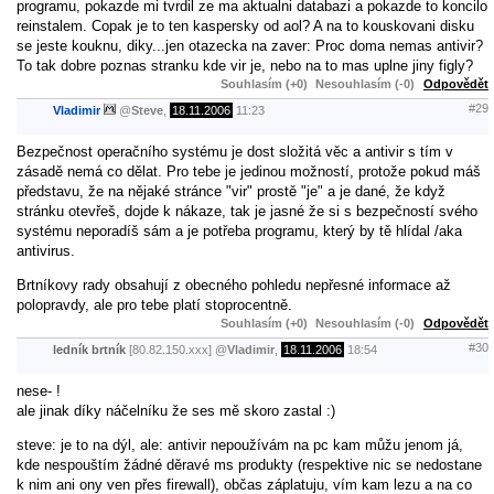
programu, pokazde mi tvrdil ze ma aktualni databazi a pokazde to koncilo
reinstalem. Copak je to ten kaspersky od aol? A na to kouskovani disku
se jeste kouknu, diky...jen otazecka na zaver: Proc doma nemas antivir?
To tak dobre poznas stranku kde vir je, nebo na to mas uplne jiny figly?
Souhlasím (+0)
Nesouhlasím (-0)
Odpovědět
#29
Vladimir
@
Steve
,
18.11.2006
11:23
Bezpečnost operačního systému je dost složitá věc a antivir s tím v
zásadě nemá co dělat. Pro tebe je jedinou možností, protože pokud máš
představu, že na nějaké stránce "vir" prostě "je" a je dané, že když
stránku otevřeš, dojde k nákaze, tak je jasné že si s bezpečností svého
systému neporadíš sám a je potřeba programu, který by tě hlídal /aka
antivirus.
Brtníkovy rady obsahují z obecného pohledu nepřesné informace až
polopravdy, ale pro tebe platí stoprocentně.
Souhlasím (+0)
Nesouhlasím (-0)
Odpovědět
#30
ledník brtník
[80.82.150.xxx]
@
Vladimir
,
18.11.2006
18:54
nese- !
ale jinak díky náčelníku že ses mě skoro zastal :)
steve: je to na dýl, ale: antivir nepoužívám na pc kam můžu jenom já,
kde nespouštím žádné děravé ms produkty (respektive nic se nedostane
k nim ani ony ven přes firewall), občas záplatuju, vím kam lezu a na co