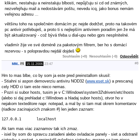
klikám, nestahuju a neinstaluju blbosti, nepůjčuju si cd od známých,
nezveřejňuju mail a nedostávám poštu, nevedu icq, jako bonus nemám
veřejnou adresu ...
většinu toho na společném domácím pc nejde dodržet, proto na takovém
pc antivir potřebuješ, a proto ti s nejlepším antivirem poradím jen že má
být aktualizovaný - což bývá třeba u dial-upu nebo gprs nesplnitelné.
vladimír žije ve své doméně za paketovým filtrem, ber ho s domácí
rezervou - s polopravdou nejdál dojdeš
Souhlasím (+0)
Nesouhlasím (-0)
Odpovědět
#8
MM..
,
15.11.2006
23:47
Hm to mas blbe, co by som ja este pred preinstallom skusil:
- Stiahni si aspon demoverziu antiviru NOD32 (
www.eset.sk
) a prescanuj
cely HDD ci tam este nieco nemas.
- Pozri si subor hosts, tusim je v C:\Windows\system32\drivers\etc\hosts
(alebo si daj prehladat c:\Windows a hladaj subor hosts), otvor ho v
nejakom texteditore napr. notepad, a mal by si tam mat okrem komentarov
(riadkov zacinajucich znakom #) len jeden zaznam:
127.0.0.1       localhost
Ak tam mas viac zaznamov tak ich zmaz.
- isiel by som do spravcu zariadeni alebo ovladacie panely - siet a odstranil
sietovku a restart, a preinstalil ovladace sietovky, mozno sa tam nieco