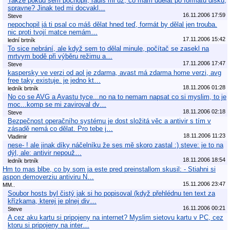
Takze pokud sem pochopil, radis mi uz, co mam udelat po formatu disku,
spravne? Jinak ted mi docvakl…
16.11.2006 17:59
Steve
nepochopil já ti psal co máš dělat hned teď, formát by dělal jen trouba.
nic proti tvojí matce nemám…
17.11.2006 15:42
lední brtník
To sice nebrání, ale když sem to dělal minule, počítač se zasekl na
mrtvym bodě při výběru režimu a…
17.11.2006 17:47
Steve
kaspersky ve verzi od aol je zdarma, avast má zdarma home verzi, avg
free taky existuje. je jedno kt…
18.11.2006 01:28
ledník brtník
No co se AVG a Avastu tyce...no na to nemam napsat co si myslim, to je
moc...komp se mi zaviroval dv…
18.11.2006 02:18
Steve
Bezpečnost operačního systému je dost složitá věc a antivir s tím v
zásadě nemá co dělat. Pro tebe j…
18.11.2006 11:23
Vladimir
nese- ! ale jinak díky náčelníku že ses mě skoro zastal :) steve: je to na
dýl, ale: antivir nepouž…
18.11.2006 18:54
ledník brtník
Hm to mas blbe, co by som ja este pred preinstallom skusil: - Stiahni si
aspon demoverziu antiviru N…
15.11.2006 23:47
MM..
Soubor hosts byl čistý jak si ho popisoval (když přehlédnu ten text za
křízkama, kterej je plnej div…
16.11.2006 00:21
Steve
A cez aku kartu si pripojeny na internet? Myslim sietovu kartu v PC, cez
ktoru si pripojeny na inter…