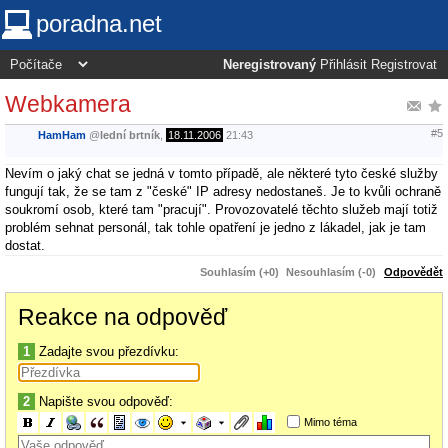
poradna.net
Neregistrovaný
Přihlásit
Registrovat
Webkamera
#5
HamHam
@
lední brtník
,
18.11.2006
21:43
Nevím o jaký chat se jedná v tomto případě, ale některé tyto české služby
fungují tak, že se tam z "české" IP adresy nedostaneš. Je to kvůli ochraně
soukromí osob, které tam "pracují". Provozovatelé těchto služeb mají totiž
problém sehnat personál, tak tohle opatření je jedno z lákadel, jak je tam
dostat.
Souhlasím (+0)
Nesouhlasím (-0)
Odpovědět
Reakce na odpověď
1
Zadajte svou přezdívku:
2
Napište svou odpověď:
Mimo téma