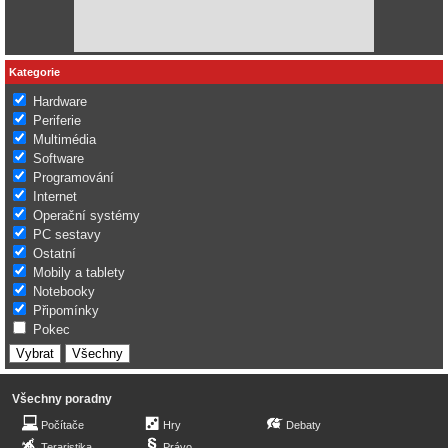
Kategorie
Hardware
Periferie
Multimédia
Software
Programování
Internet
Operační systémy
PC sestavy
Ostatní
Mobily a tablety
Notebooky
Připomínky
Pokec
Všechny poradny
Počítače
Hry
Debaty
Teraristika
Právo