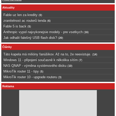
Aktuality
Fable uz len za kredity
(
0
)
zranitelnost ac routerů tenda
(
6
)
Fable 5 is back
(
5
)
Anthropic vypol najvykonejsie modely - pre vsetkych
(
16
)
Jak odhalit falešný USB flash disk?
(
20
)
Články
Táto kapela má milióny fanúšikov. Až na to, že neexistuje.
(
14
)
Windows 11 - připojení současně k několika sítím
(
7
)
NAS QNAP - výměna systémového disku
(
10
)
MikroTik router 11 - tipy
(
5
)
MikroTik router 10 - upgrade routeru
(
3
)
Reklama