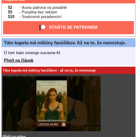
$2
- Ikona patrona na poradně
$5
- Poradna bez reklam
$10
- Soukromé poradenství
STAŇTE SE PATRONEM
Táto kapela má milióny fanúšikov. Až na to, že neexistuje.
O tom kam smeruje sucasne AI.
Přejít na článek
Táto kapela má milióny fanúšikov - až na to, že neexistuje
Přejít na videa