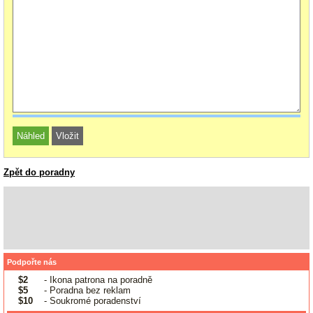
Zpět do poradny
Podpořte nás
$2
- Ikona patrona na poradně
$5
- Poradna bez reklam
$10
- Soukromé poradenství