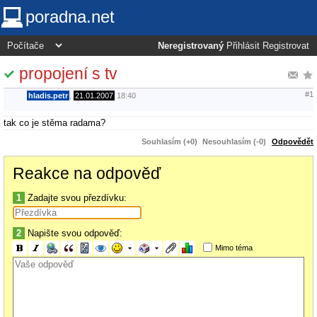
poradna.net
Neregistrovaný
Přihlásit
Registrovat
propojení s tv
#1
hladis.petr
,
21.01.2007
18:40
tak co je stěma radama?
Souhlasím (+0)
Nesouhlasím (-0)
Odpovědět
Reakce na odpověď
1
Zadajte svou přezdívku:
2
Napište svou odpověď:
Mimo téma