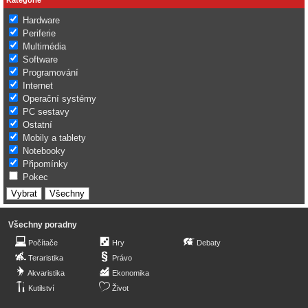
Hardware
Periferie
Multimédia
Software
Programování
Internet
Operační systémy
PC sestavy
Ostatní
Mobily a tablety
Notebooky
Připomínky
Pokec
Všechny poradny
Počítače
Hry
Debaty
Teraristika
Právo
Akvaristika
Ekonomika
Kutilství
Život