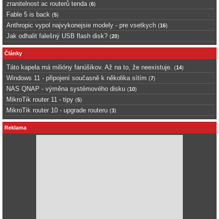
zranitelnost ac routerů tenda
(
6
)
Fable 5 is back
(
5
)
Anthropic vypol najvykonejsie modely - pre vsetkych
(
16
)
Jak odhalit falešný USB flash disk?
(
20
)
Články
Táto kapela má milióny fanúšikov. Až na to, že neexistuje.
(
14
)
Windows 11 - připojení současně k několika sítím
(
7
)
NAS QNAP - výměna systémového disku
(
10
)
MikroTik router 11 - tipy
(
5
)
MikroTik router 10 - upgrade routeru
(
3
)
Reklama