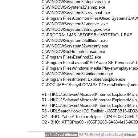
C:\WINDOWS\system32\tcpsvcs.ex e
C:\WINDOWS\System32\snmp.exe
C:\WINDOWS\system32\ svchost.exe
C:\Program Files\Common Files\Ulead Systems\DV
C:\WINDOWS\system32\mqsvc .exe
C:\WINDOWS\system32\mqtgsvc.exe
C:\PROGRA~1\MS I\BTOESB~1\BTSTAC~1.EXE
C:\WINDOWS\system32\dllhost .exe
C:\WINDOWS\system32\wscntfy.exe
C:\WINDOWS\eHo me\ehmsas.exe
C:\Program Files\Eset\nod32.exe
C:\Program Files\Lavasoft\Ad-Aware SE Personal\Ad
C:\Program Files\Windows Media Player\wmplayer.ex
C:\WINDOWS\system32\cidaemon.e xe
C:\Program Files\Internet Explorer\iexplore.exe
C:\DOCUME~1\hany\LOCALS~1\Te mp\Dočasný adresář 
R1 - HKCU\Software\Microsoft\Internet Explorer\Mai
R1 - HKCU\Software\Microsoft\Internet Explorer\Mai
R0 - HKCU\Software\Microsoft\Internet Explorer\Main
R3 - URLSearchHook: ICQ Toolbar - {855F3B16-6D32-4
O2 - BHO: Yahoo! Toolbar Helper - {02478D38-C3F9-4
O2 - BHO: XTTBPos00 - {055FD26D-3A88-4e15-963D-D
počítačovej diletant
[85.70.49.xxx]
@
počítačovej diletant