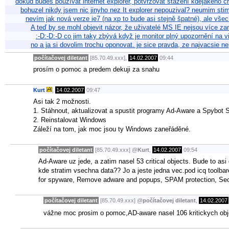
dokud budeš používat internet explorer, potvrzovat stažení kdejakého c
bohuzel nikdy jsem nic jinyho nez It explorer nepouzival? neumim sti
nevím jak nová verze ie7 (na xp to bude asi stejně špatné), ale vš
A teď by se mohl objevit názor, že uživatelé MS IE nejsou více za
:-D:-D:-D co jim taky zbývá když je monitor plný upozornění na v
no a ja si dovolim trochu oponovat. je sice pravda, ze najvacsie ne
počítačovej diletant
[85.70.49.xxx],
14.02.2007
09:44
prosím o pomoc a predem dekuji za snahu
Kurt
,
14.02.2007
09:47
Asi tak 2 možnosti.
1. Stáhnout, aktualizovat a spustit programy Ad-Aware a Spybot S
2. Reinstalovat Windows
Záleží na tom, jak moc jsou ty Windows zaneřáděné.
počítačovej diletant
[85.70.49.xxx]
@
Kurt
,
14.02.2007
09:54
Ad-Aware uz jede, a zatim nasel 53 critical objects. Bude to as
kde stratim vsechna data?? Jo a jeste jedna vec.pod icq toolbare
for spyware, Remove adware and popups, SPAM protection, Sec
počítačovej diletant
[85.70.49.xxx]
@
počítačovej diletant
,
14.02.2007
vážne moc prosim o pomoc,AD-aware nasel 106 kritickych objek