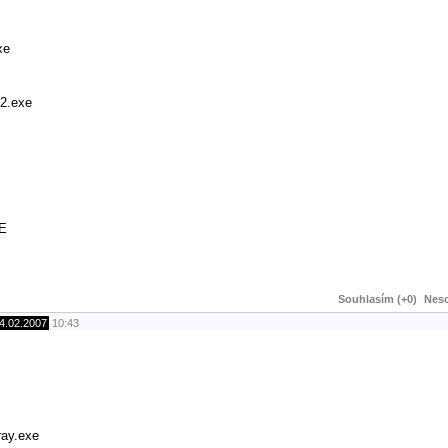
xe
2.exe
XE
Souhlasím (+0)
Neso
4.02.2007
10:43
ray.exe