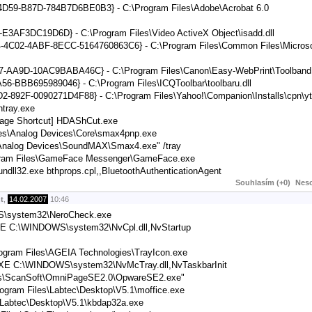
4D59-B87D-784B7D6BE0B3} - C:\Program Files\Adobe\Acrobat 6.0
E3AF3DC19D6D} - C:\Program Files\Video ActiveX Object\isadd.dll
64-4C02-4ABF-8ECC-5164760863C6} - C:\Program Files\Common Files\Micros
37-AA9D-10AC9BABA46C} - C:\Program Files\Canon\Easy-WebPrint\Toolband.
A56-BBB695989046} - C:\Program Files\ICQToolbar\toolbaru.dll
2-892F-0090271D4F88} - C:\Program Files\Yahoo!\Companion\Installs\cpn\yt.
tray.exe
 Page Shortcut] HDAShCut.exe
es\Analog Devices\Core\smax4pnp.exe
\Analog Devices\SoundMAX\Smax4.exe" /tray
gram Files\GameFace Messenger\GameFace.exe
undll32.exe bthprops.cpl,,BluetoothAuthenticationAgent
Souhlasím (+0)
Neso
t
,
14.02.2007
10:46
WS\system32\NeroCheck.exe
E C:\WINDOWS\system32\NvCpl.dll,NvStartup
ogram Files\AGEIA Technologies\TrayIcon.exe
XE C:\WINDOWS\system32\NvMcTray.dll,NvTaskbarInit
les\ScanSoft\OmniPageSE2.0\OpwareSE2.exe"
ram Files\Labtec\Desktop\V5.1\moffice.exe
\Labtec\Desktop\V5.1\kbdap32a.exe