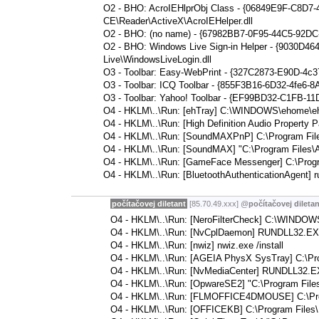
O2 - BHO: AcroIEHlprObj Class - {06849E9F-C8D7-
CE\Reader\ActiveX\AcroIEHelper.dll
O2 - BHO: (no name) - {67982BB7-0F95-44C5-92DC-
O2 - BHO: Windows Live Sign-in Helper - {9030D4
Live\WindowsLiveLogin.dll
O3 - Toolbar: Easy-WebPrint - {327C2873-E90D-4c
O3 - Toolbar: ICQ Toolbar - {855F3B16-6D32-4fe6-8
O3 - Toolbar: Yahoo! Toolbar - {EF99BD32-C1FB-11D
O4 - HKLM\..\Run: [ehTray] C:\WINDOWS\ehome\eh
O4 - HKLM\..\Run: [High Definition Audio Property
O4 - HKLM\..\Run: [SoundMAXPnP] C:\Program Fil
O4 - HKLM\..\Run: [SoundMAX] "C:\Program Files
O4 - HKLM\..\Run: [GameFace Messenger] C:\Pro
O4 - HKLM\..\Run: [BluetoothAuthenticationAgent] r
počítačovej diletant
[85.70.49.xxx]
@
počítačovej diletan
O4 - HKLM\..\Run: [NeroFilterCheck] C:\WINDO
O4 - HKLM\..\Run: [NvCplDaemon] RUNDLL32.EX
O4 - HKLM\..\Run: [nwiz] nwiz.exe /install
O4 - HKLM\..\Run: [AGEIA PhysX SysTray] C:\Pr
O4 - HKLM\..\Run: [NvMediaCenter] RUNDLL32.E
O4 - HKLM\..\Run: [OpwareSE2] "C:\Program Fi
O4 - HKLM\..\Run: [FLMOFFICE4DMOUSE] C:\Prog
O4 - HKLM\..\Run: [OFFICEKB] C:\Program Files