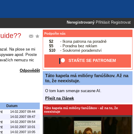
Neregistrovaný
Přihlásit
Registrovat
guide??
Podpořte nás
$2
- Ikona patrona na poradně
$5
- Poradna bez reklam
mazal. Na plose se mi
$10
- Soukromé poradenství
i-spyware apod. Proste
davačích nemuzu nic
STAŇTE SE PATRONEM
Odpovědět
Táto kapela má milióny fanúšikov. Až na
to, že neexistuje.
O tom kam smeruje sucasne AI.
Přejít na článek
Datum
Táto kapela má milióny fanúšikov - až na to, že
nt
neexistuje
14.02.2007 09:44
14.02.2007 09:47
nt
14.02.2007 09:54
nt
14.02.2007 10:01
nt
14.02.2007 10:05