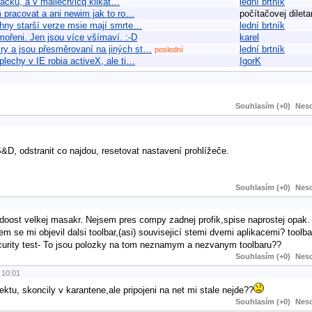
racku, a v mailech/icq klikat…
lední brtník
m pracovat a ani newim jak to ro…
počítačovej dileta
echny starší verze msie mají smrte…
lední brtník
mořeni. Jen jsou více všímaví. :-D
karel
iry a jsou přesměrovaní na jiných st…
lední brtník
poslední
plechy v IE robia activeX, ale ti…
IgorK
Souhlasím (+0)
Neso
&D, odstranit co najdou, resetovat nastavení prohlížeče.
Souhlasím (+0)
Neso
i doost velkej masakr. Nejsem pres compy zadnej profik,spise naprostej opak. 
m se mi objevil dalsi toolbar,(asi) souvisejicí stemi dvemi aplikacemi? toolba
urity test- To jsou polozky na tom neznamym a nezvanym toolbaru??
Souhlasím (+0)
Neso
10:01
tu, skoncily v karantene,ale pripojeni na net mi stale nejde??
Souhlasím (+0)
Neso