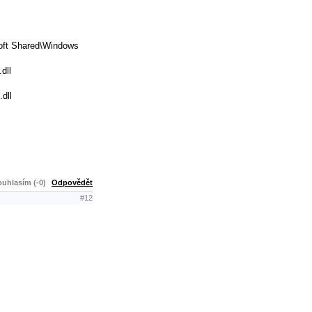
oft Shared\Windows
dll
dll
uhlasím (-0)
Odpovědět
#12