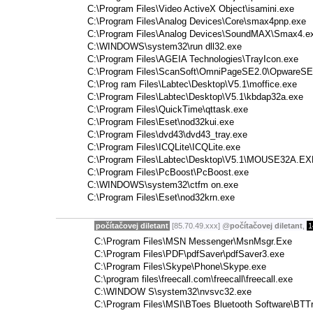
C:\Program Files\Video ActiveX Object\isamini.exe
C:\Program Files\Analog Devices\Core\smax4pnp.exe
C:\Program Files\Analog Devices\SoundMAX\Smax4.e
C:\WINDOWS\system32\run dll32.exe
C:\Program Files\AGEIA Technologies\TrayIcon.exe
C:\Program Files\ScanSoft\OmniPageSE2.0\OpwareSE
C:\Prog ram Files\Labtec\Desktop\V5.1\moffice.exe
C:\Program Files\Labtec\Desktop\V5.1\kbdap32a.exe
C:\Program Files\QuickTime\qttask.exe
C:\Program Files\Eset\nod32kui.exe
C:\Program Files\dvd43\dvd43_tray.exe
C:\Program Files\ICQLite\ICQLite.exe
C:\Program Files\Labtec\Desktop\V5.1\MOUSE32A.E
C:\Program Files\PcBoost\PcBoost.exe
C:\WINDOWS\system32\ctfm on.exe
C:\Program Files\Eset\nod32krn.exe
počítačovej diletant
[85.70.49.xxx]
@
počítačovej diletant
,
1
C:\Program Files\MSN Messenger\MsnMsgr.Exe
C:\Program Files\PDF\pdfSaver\pdfSaver3.exe
C:\Program Files\Skype\Phone\Skype.exe
C:\program files\freecall.com\freecall\freecall.exe
C:\WINDOW S\system32\nvsvc32.exe
C:\Program Files\MSI\BToes Bluetooth Software\BTT