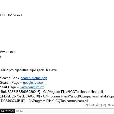
D\ULCDRSvr.exe
-Aware.exe
e
2 pro hijackthis.zip\HijackThis.exe
n,Search Bar =
search_frame.php
n,Search Page =
google.icq.com
,Start Page =
www.centrum.cz
fe6-8A56-BBB695989046} - C:\Program Files\ICQToolbar\toolbaru.dll
EFB-9B51-7695ECA05670} - C:\Program Files\Yahoo!\Companion\Installs\cpn\
C8493744B1D} - C:\Program Files\ICQToolbar\toolbaru.dll
Souhlasím (+0)
Neso
,
14.02.2007
10:44