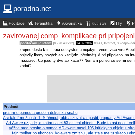
poradna.net
Počítače
Teraristika
Akvaristika
Kutilství
Hry
P
zavirovanej comp, komplikace pri pripojeni
počítačovej diletant
[85.70.49.xxx],
14.02.2007
09:41
,
Internet
, 36 odpověd
zrejme doslo k infiltraci do systemu nejakym virem,vice viru.Prob
objevily ikony nových aplikaci(viz. předmět). A pri připojenoi na 
maaazec. Co jsou ty dvě aplikace?? Nemam poneti co se mi sem 
zadat?
Předmět
prosím o pomoc a predem dekuji za snahu
Asi tak 2 možnosti. 1. Stáhnout, aktualizovat a spustit programy Ad-Awar
Ad-Aware uz jede, a zatim nasel 53 critical objects. Bude to asi doost v
vážne moc prosim o pomoc,AD-aware nasel 106 kritickych objektu, skon
fajn.toolbar po ukonceni Ad-aware zmiznul, ale stale me tu skacou o