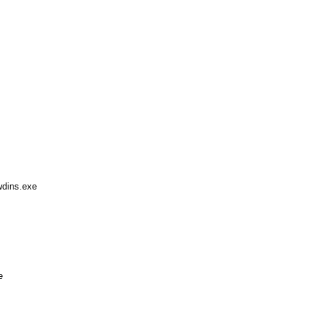
wdins.exe
e