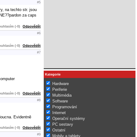
#5
, na techto str. jsou
E??pardon za caps
uhlasím (-0)
Odpovědět
#6
uhlasím (-0)
Odpovědět
#7
Kategorie
 computer
Hardware
Periferie
uhlasím (-0)
Odpovědět
Multimédia
#8
Software
Programování
Internet
doucna. Evidentně
Operační systémy
PC sestavy
uhlasím (-0)
Odpovědět
Ostatní
#9
Mobily a tablety