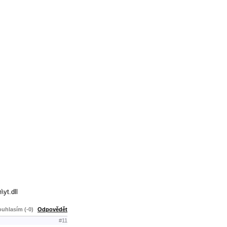
yt.dll
uhlasím (-0)
Odpovědět
#11