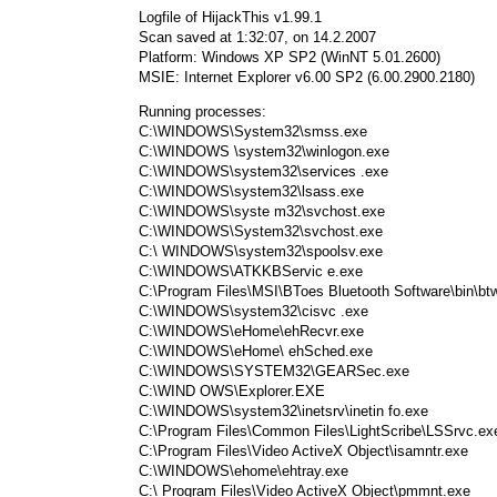
Logfile of HijackThis v1.99.1
Scan saved at 1:32:07, on 14.2.2007
Platform: Windows XP SP2 (WinNT 5.01.2600)
MSIE: Internet Explorer v6.00 SP2 (6.00.2900.2180)
Running processes:
C:\WINDOWS\System32\smss.exe
C:\WINDOWS \system32\winlogon.exe
C:\WINDOWS\system32\services .exe
C:\WINDOWS\system32\lsass.exe
C:\WINDOWS\syste m32\svchost.exe
C:\WINDOWS\System32\svchost.exe
C:\ WINDOWS\system32\spoolsv.exe
C:\WINDOWS\ATKKBServic e.exe
C:\Program Files\MSI\BToes Bluetooth Software\bin\bt
C:\WINDOWS\system32\cisvc .exe
C:\WINDOWS\eHome\ehRecvr.exe
C:\WINDOWS\eHome\ ehSched.exe
C:\WINDOWS\SYSTEM32\GEARSec.exe
C:\WIND OWS\Explorer.EXE
C:\WINDOWS\system32\inetsrv\inetin fo.exe
C:\Program Files\Common Files\LightScribe\LSSrvc.ex
C:\Program Files\Video ActiveX Object\isamntr.exe
C:\WINDOWS\ehome\ehtray.exe
C:\ Program Files\Video ActiveX Object\pmmnt.exe