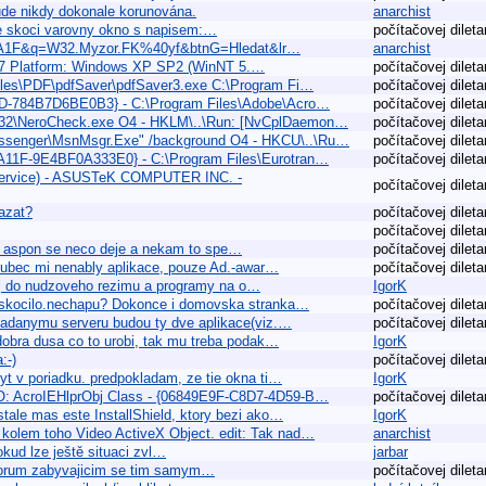
ude nikdy dokonale korunována.
anarchist
vne skoci varovny okno s napisem:…
počítačovej dileta
&hs=A1F&q=W32.Myzor.FK%40yf&btnG=Hledat&lr…
anarchist
2007 Platform: Windows XP SP2 (WinNT 5.…
počítačovej dileta
les\PDF\pdfSaver\pdfSaver3.exe C:\Program Fi…
počítačovej dileta
7D-784B7D6BE0B3} - C:\Program Files\Adobe\Acro…
počítačovej dileta
m32\NeroCheck.exe O4 - HKLM\..\Run: [NvCplDaemon…
počítačovej dileta
essenger\MsnMsgr.Exe" /background O4 - HKCU\..\Ru…
počítačovej dileta
6-A11F-9E4BF0A333E0} - C:\Program Files\Eurotran…
počítačovej dileta
Service) - ASUSTeK COMPUTER INC. -
počítačovej dileta
azat?
počítačovej dileta
počítačovej dileta
nk, aspon se neco deje a nekam to spe…
počítačovej dileta
vubec mi nenably aplikace, pouze Ad.-awar…
počítačovej dileta
rtuj do nudzoveho rezimu a programy na o…
IgorK
naskocilo.nechapu? Dokonce i domovska stranka…
počítačovej dileta
yzadanymu serveru budou ty dve aplikace(viz.…
počítačovej dileta
 dobra dusa co to urobi, tak mu treba podak…
IgorK
:-)
počítačovej dileta
yt v poriadku. predpokladam, ze tie okna ti…
IgorK
BHO: AcroIEHlprObj Class - {06849E9F-C8D7-4D59-B…
počítačovej dileta
 stale mas este InstallShield, ktory bezi ako…
IgorK
v kolem toho Video ActiveX Object. edit: Tak nad…
anarchist
okud lze ještě situaci zvl…
jarbar
 forum zabyvajicim se tim samym…
počítačovej dileta