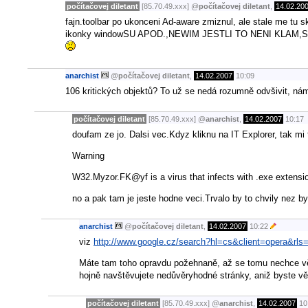
počítačovej diletant
[85.70.49.xxx]
@
počítačovej diletant
,
14.02.20
fajn.toolbar po ukonceni Ad-aware zmiznul, ale stale me tu 
ikonky windowSU APOD.,NEWIM JESTLI TO NENI KLAM
anarchist
@
počítačovej diletant
,
14.02.2007
10:09
106 kritických objektů? To už se nedá rozumně odvšivit, n
počítačovej diletant
[85.70.49.xxx]
@
anarchist
,
14.02.2007
10:17
doufam ze jo. Dalsi vec.Kdyz kliknu na IT Explorer, tak m
Warning
W32.Myzor.FK@yf is a virus that infects with .exe extensio
no a pak tam je jeste hodne veci.Trvalo by to chvily nez by
anarchist
@
počítačovej diletant
,
14.02.2007
10:22
viz
http://www.google.cz/search?hl=cs&client=opera&
Máte tam toho opravdu požehnaně, až se tomu nechce věř
hojně navštěvujete nedůvěryhodné stránky, aniž byste věd
počítačovej diletant
[85.70.49.xxx]
@
anarchist
,
14.02.2007
10