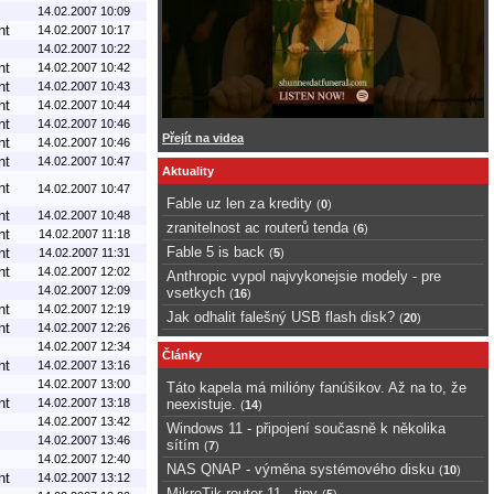
14.02.2007 10:09
nt
14.02.2007 10:17
14.02.2007 10:22
nt
14.02.2007 10:42
nt
14.02.2007 10:43
nt
14.02.2007 10:44
nt
14.02.2007 10:46
Přejít na videa
nt
14.02.2007 10:46
nt
14.02.2007 10:47
Aktuality
nt
14.02.2007 10:47
Fable uz len za kredity
(
0
)
nt
14.02.2007 10:48
zranitelnost ac routerů tenda
(
6
)
nt
14.02.2007 11:18
Fable 5 is back
nt
14.02.2007 11:31
(
5
)
nt
14.02.2007 12:02
Anthropic vypol najvykonejsie modely - pre
14.02.2007 12:09
vsetkych
(
16
)
nt
14.02.2007 12:19
Jak odhalit falešný USB flash disk?
(
20
)
nt
14.02.2007 12:26
14.02.2007 12:34
Články
nt
14.02.2007 13:16
14.02.2007 13:00
Táto kapela má milióny fanúšikov. Až na to, že
nt
14.02.2007 13:18
neexistuje.
(
14
)
14.02.2007 13:42
Windows 11 - připojení současně k několika
14.02.2007 13:46
sítím
(
7
)
14.02.2007 12:40
NAS QNAP - výměna systémového disku
(
10
)
nt
14.02.2007 13:12
MikroTik router 11 - tipy
(
5
)