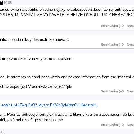
07
10:05
skacou okna na stranku ohledne nejakyho zabezpeceni,kde nabizej anti-spywary
,SYSTEM MI NASPAL ZE VYDAVETELE NELZE OVERIT-TUDIZ NEBEZPECN
Souhlasím (+0)
Neso
ámaha nebude nikdy dokonale korunována.
Souhlasím (+0)
Neso
i tam prvne skoci varovny okno s napisem:
ns. It attempts to steal passwords and private information from the infected
ch to ospal (2x) Vite nekdo co to je???pls
Souhlasím (+0)
Neso
rls= en&hs=A1F&q=W32.Myzor.FK%40yf&btnG=Hledat&lr=
it. Počítač potřebuje komplexní zásah a hlavně kvalitní zabezpečení do bu
ěl, jaké nebezpečí je s tím spojené.
Souhlasím (+0)
Neso
:42