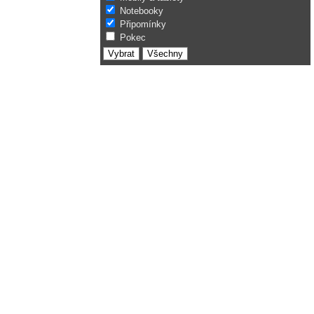
Notebooky
Připomínky
Pokec