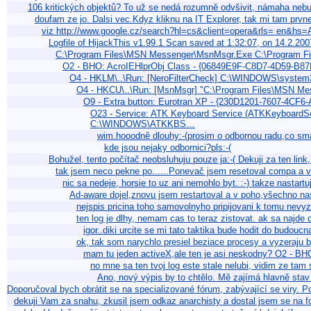
106 kritických objektů? To už se nedá rozumně odvšivit, námaha neb
doufam ze jo. Dalsi vec.Kdyz kliknu na IT Explorer, tak mi tam pr
viz http://www.google.cz/search?hl=cs&client=opera&rls= en
Logfile of HijackThis v1.99.1 Scan saved at 1:32:07, on 14.2.
C:\Program Files\MSN Messenger\MsnMsgr.Exe C:\Program Fi
O2 - BHO: AcroIEHlprObj Class - {06849E9F-C8D7-4D59-B8
O4 - HKLM\..\Run: [NeroFilterCheck] C:\WINDOWS\syste
O4 - HKCU\..\Run: [MsnMsgr] "C:\Program Files\MSN M
O9 - Extra button: Eurotran XP - {230D1201-7607-4CF
O23 - Service: ATK Keyboard Service (ATKKeyboard
C:\WINDOWS\ATKKBS…
wim.hooodně dlouhy:-(prosim o odbornou radu,co sm
kde jsou nejaky odbornici?pls:-(
Bohužel, tento počítač neobsluhuju pouze ja:-( Dekuji za ten li
tak jsem neco pekne po......Ponevač jsem resetoval compa a 
nic sa nedeje, horsie to uz ani nemohlo byt. :-) takze nasta
Ad-aware dojel,znovu jsem restartoval a v poho,všechno 
nejspis pricina toho samovolnyho pripijovani k tomu nev
ten log je dlhy, nemam cas to teraz zistovat. ak sa najde
igor..diki urcite se mi tato taktika bude hodit do budoucna
ok, tak som narychlo presiel beziace procesy a vyzeraju b
mam tu jeden activeX,ale ten je asi neskodny? O2 - 
no mne sa ten tvoj log este stale nelubi, vidim ze tam
Ano, nový výpis by to chtělo. Mě zajímá hlavně sta
Doporučoval bych obrátit se na specializované fórum, zabývající se viry. P
dekuji Vam za snahu, zkusil jsem odkaz anarchisty a dostal jsem se na