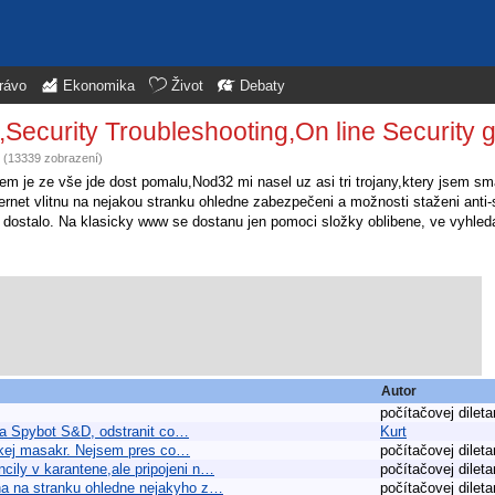
rávo
Ekonomika
Život
Debaty
,Security Troubleshooting,On line Security 
í (13339 zobrazení)
lem je ze vše jde dost pomalu,Nod32 mi nasel uz asi tri trojany,ktery jsem s
internet vlitnu na nejakou stranku ohledne zabezpečeni a možnosti staženi ant
dostalo. Na klasicky www se dostanu jen pomoci složky oblibene, ve vyhle
Autor
počítačovej dileta
e a Spybot S&D, odstranit co…
Kurt
elkej masakr. Nejsem pres co…
počítačovej dileta
cily v karantene,ale pripojeni n…
počítačovej dileta
kna na stranku ohledne nejakyho z…
počítačovej dileta