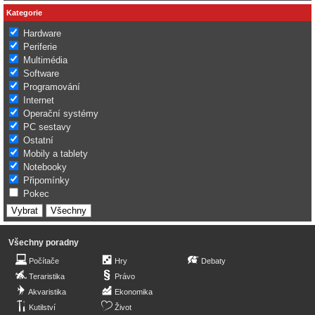
Kategorie
Hardware
Periferie
Multimédia
Software
Programování
Internet
Operační systémy
PC sestavy
Ostatní
Mobily a tablety
Notebooky
Připomínky
Pokec
Všechny poradny
Počítače
Hry
Debaty
Teraristika
Právo
Akvaristika
Ekonomika
Kutilství
Život