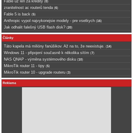
Fable uz len za kredity
(
0
)
zranitelnost ac routerů tenda
(
6
)
Fable 5 is back
(
5
)
Anthropic vypol najvykonejsie modely - pre vsetkych
(
16
)
Jak odhalit falešný USB flash disk?
(
20
)
Články
Táto kapela má milióny fanúšikov. Až na to, že neexistuje.
(
14
)
Windows 11 - připojení současně k několika sítím
(
7
)
NAS QNAP - výměna systémového disku
(
10
)
MikroTik router 11 - tipy
(
5
)
MikroTik router 10 - upgrade routeru
(
3
)
Reklama