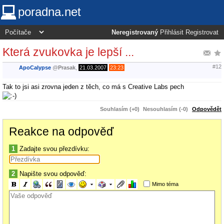
poradna.net
Neregistrovaný
Přihlásit
Registrovat
Která zvukovka je lepší ...
#12
ApoCalypse
@
Prasak
,
21.03.2007
23:23
Tak to jsi asi zrovna jeden z těch, co má s Creative Labs pech
Souhlasím (+0)
Nesouhlasím (-0)
Odpovědět
Reakce na odpověď
1
Zadajte svou přezdívku:
2
Napište svou odpověď:
Mimo téma