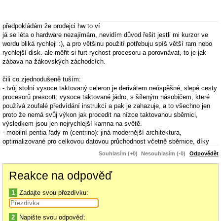
předpokládám že prodejci hw to ví
já se léta o hardware nezajímám, nevidím důvod řešit jestli mi kurzor ve
wordu bliká rychleji :), a pro většinu použití potřebuju spíš větší ram nebo
rychlejší disk. ale měřit si furt rychost procesoru a porovnávat, to je jak
zábava na žákovských záchodcích.
čili co zjednodušeně tuším:
- tvůj stolní vysoce taktovaný celeron je derivátem neúspěšné, slepé cesty
procesorů prescott: vysoce taktované jádro, s šíleným násobičem, které
používá zoufalé předvídání instrukcí a pak je zahazuje, a to všechno jen
proto že nemá svůj výkon jak procedit na nízce taktovanou sběrnici,
výsledkem jsou jen nejrychlejší kamna na světě.
- mobilní pentia řady m (centrino): jiná modernější architektura,
optimalizované pro celkovou datovou průchodnost včetně sběrnice, díky
novější technologii a rozumnému taktu má mnohem nižší spotřebu.
Souhlasím (+0)
Nesouhlasím (-0)
Odpovědět
nejnovějším pokračováním je řada core duo s nejvyšším výkonem.
Reakce na odpověď
na pctunningu, světě hardware nebo možná i u živáků by sis o tom početl
víc. nebo až se v noci vrátí z krčmy oba mm (.., -tank), jistě ti napíšou líp
1
Zadajte svou přezdívku:
jak to je.
2
Napište svou odpověď: