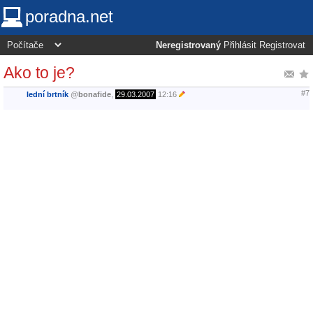
poradna.net
Neregistrovaný
Přihlásit
Registrovat
Ako to je?
#7
lední brtník
@
bonafide
,
29.03.2007
12:16