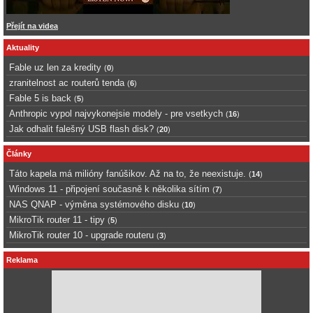
Přejít na videa
Aktuality
Fable uz len za kredity
(
0
)
zranitelnost ac routerů tenda
(
6
)
Fable 5 is back
(
5
)
Anthropic vypol najvykonejsie modely - pre vsetkych
(
16
)
Jak odhalit falešný USB flash disk?
(
20
)
Články
Táto kapela má milióny fanúšikov. Až na to, že neexistuje.
(
14
)
Windows 11 - připojení současně k několika sítím
(
7
)
NAS QNAP - výměna systémového disku
(
10
)
MikroTik router 11 - tipy
(
5
)
MikroTik router 10 - upgrade routeru
(
3
)
Reklama