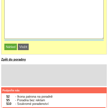
Zpět do poradny
Podpořte nás
$2
- Ikona patrona na poradně
$5
- Poradna bez reklam
$10
- Soukromé poradenství