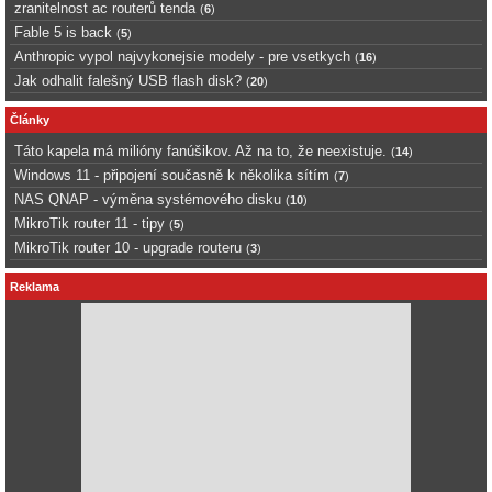
zranitelnost ac routerů tenda
(
6
)
Fable 5 is back
(
5
)
Anthropic vypol najvykonejsie modely - pre vsetkych
(
16
)
Jak odhalit falešný USB flash disk?
(
20
)
Články
Táto kapela má milióny fanúšikov. Až na to, že neexistuje.
(
14
)
Windows 11 - připojení současně k několika sítím
(
7
)
NAS QNAP - výměna systémového disku
(
10
)
MikroTik router 11 - tipy
(
5
)
MikroTik router 10 - upgrade routeru
(
3
)
Reklama