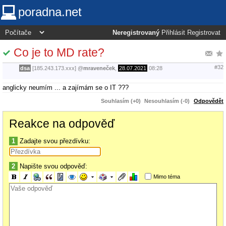
poradna.net
Neregistrovaný
Přihlásit
Registrovat
Co je to MD rate?
#32
dsa
[185.243.173.xxx]
@
mraveneček
,
28.07.2021
08:28
anglicky neumím ... a zajímám se o IT ???
Souhlasím (+0)
Nesouhlasím (-0)
Odpovědět
Reakce na odpověď
1
Zadajte svou přezdívku:
2
Napište svou odpověď:
Mimo téma