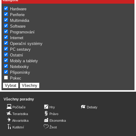
Hardware
Periferie
Multimédia
Software
Programování
Internet
Operační systémy
PC sestavy
Ostatní
Mobily a tablety
Notebooky
Připomínky
Pokec
Všechny poradny
Počítače
Hry
Debaty
Teraristika
Právo
Akvaristika
Ekonomika
Kutilství
Život