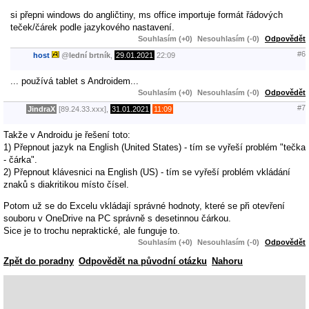
si přepni windows do angličtiny, ms office importuje formát řádových
teček/čárek podle jazykového nastavení.
Souhlasím (+0)
Nesouhlasím (-0)
Odpovědět
#6
host
@
lední brtník
,
29.01.2021
22:09
... používá tablet s Androidem...
Souhlasím (+0)
Nesouhlasím (-0)
Odpovědět
#7
JindraX
[89.24.33.xxx],
31.01.2021
11:09
Takže v Androidu je řešení toto:
1) Přepnout jazyk na English (United States) - tím se vyřeší problém "tečka
- čárka".
2) Přepnout klávesnici na English (US) - tím se vyřeší problém vkládání
znaků s diakritikou místo čísel.
Potom už se do Excelu vkládají správné hodnoty, které se při otevření
souboru v OneDrive na PC správně s desetinnou čárkou.
Sice je to trochu nepraktické, ale funguje to.
Souhlasím (+0)
Nesouhlasím (-0)
Odpovědět
Zpět do poradny
Odpovědět na původní otázku
Nahoru