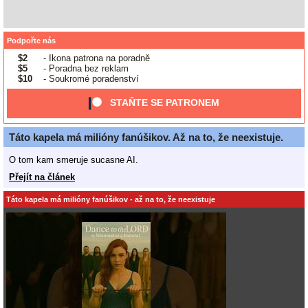
Podpořte nás
$2
- Ikona patrona na poradně
$5
- Poradna bez reklam
$10
- Soukromé poradenství
STAŇTE SE PATRONEM
Táto kapela má milióny fanúšikov. Až na to, že neexistuje.
O tom kam smeruje sucasne AI.
Přejít na článek
Táto kapela má milióny fanúšikov - až na to, že neexistuje