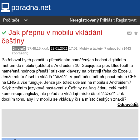
poradna.net
Neregistrovaný
Přihlásit
Registrovat
Jak přepnu v mobilu vkládání
češtiny
JindraX
[37.48.16.xxx],
29.01.2021
17:01
,
Mobily a tablety
, 7 odpovědí (1443
zobrazení)
Potřeboval bych poradit s přenášením naměřených hodnot digitálním
metrem do mobilu (tabletu) s Androidem 10. Spojuje se přes BlueTooth a
naměřená hodnota přenáší stiskem klávesy na přístroji třeba do Excelu.
Jenže místo čísel to vkládá "ščžšě". V počítači stačí přepnout místo CES
na ENG a vše funguje. Jenže jak totéž udělám na mobilu s Androidem?
Když změním jazykové nastavení z Češtiny na Angličtinu, celý mobil
komunikuje anglicky, ale pořád se vkládají místo čísel "ščžšě". Jak
docílím toho, aby i v mobilu se vkládaly čísla místo českých znaků?
Odpovědět