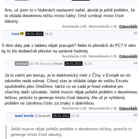
Ano, už jsem to v hlubinách nastavení našel, akorát je ještě problém, že
to vkládá desetinnou tečku místo čárky, čímž vznikají místo čísel
datumy.
Souhlasím (+0)
Nesouhlasím (-0)
Odpovědět
#2
host
,
29.01.2021
18:15
S těmi daty pak v tabletu nějak pracuješ? Nebo to přenášíš do PC? V něm
by to šlo dodatečně převést na správné hodnoty.
Souhlasím (+0)
Nesouhlasím (-0)
Odpovědět
#4
JindraX
[37.48.16.xxx]
@
host
,
29.01.2021
21:15
Já to zatím jen testuju, je to elektronický metr z Číny, v Evropě se nic
takového nedá sehnat. Cílový stav je vkládat údaje do sešitu Excelu
spuštěného přes OneDrive, takže co se zadá je hned viditelné pro
všechny další uživatele. Ještě musím nějak pořešit problém s desetinnou
tečkou, protože to generuje místo čísel datumy. Ale už je vyřešený
problém se záměnou číslic za znaky s diakritikou.
Souhlasím (+0)
Nesouhlasím (-0)
Odpovědět
#5
lední brtník
@
JindraX
,
29.01.2021
21:35
Ještě musím nějak pořešit problém s desetinnou tečkou, protože to
generuje místo čísel datumy.