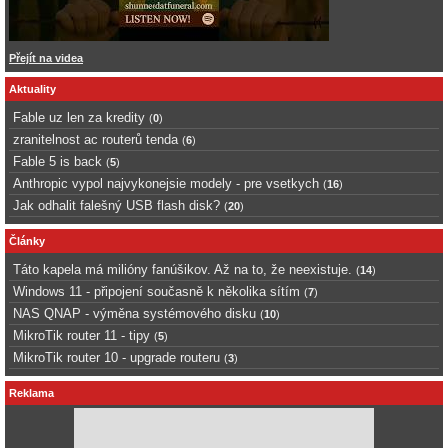
Přejít na videa
Aktuality
Fable uz len za kredity
(
0
)
zranitelnost ac routerů tenda
(
6
)
Fable 5 is back
(
5
)
Anthropic vypol najvykonejsie modely - pre vsetkych
(
16
)
Jak odhalit falešný USB flash disk?
(
20
)
Články
Táto kapela má milióny fanúšikov. Až na to, že neexistuje.
(
14
)
Windows 11 - připojení současně k několika sítím
(
7
)
NAS QNAP - výměna systémového disku
(
10
)
MikroTik router 11 - tipy
(
5
)
MikroTik router 10 - upgrade routeru
(
3
)
Reklama