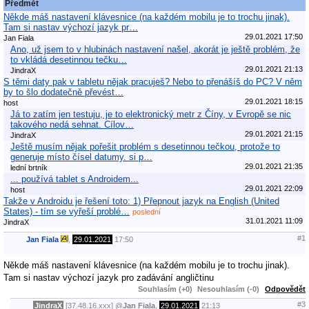
Předmět
Někde máš nastavení klávesnice (na každém mobilu je to trochu jinak).
Tam si nastav výchozí jazyk pr…
29.01.2021 17:50
Jan Fiala
Ano, už jsem to v hlubinách nastavení našel, akorát je ještě problém, že
to vkládá desetinnou tečku…
29.01.2021 21:13
JindraX
S těmi daty pak v tabletu nějak pracuješ? Nebo to přenášíš do PC? V něm
by to šlo dodatečně převést…
29.01.2021 18:15
host
Já to zatím jen testuju, je to elektronický metr z Číny, v Evropě se nic
takového nedá sehnat. Cílov…
29.01.2021 21:15
JindraX
Ještě musím nějak pořešit problém s desetinnou tečkou, protože to
generuje místo čísel datumy. si p…
29.01.2021 21:35
lední brtník
... používá tablet s Androidem...
29.01.2021 22:09
host
Takže v Androidu je řešení toto: 1) Přepnout jazyk na English (United
States) - tím se vyřeší problé…
poslední
31.01.2021 11:09
JindraX
#1
Jan Fiala
,
29.01.2021
17:50
Někde máš nastavení klávesnice (na každém mobilu je to trochu jinak).
Tam si nastav výchozí jazyk pro zadávání angličtinu
Souhlasím (+0)
Nesouhlasím (-0)
Odpovědět
#3
JindraX
[37.48.16.xxx]
@
Jan Fiala
,
29.01.2021
21:13