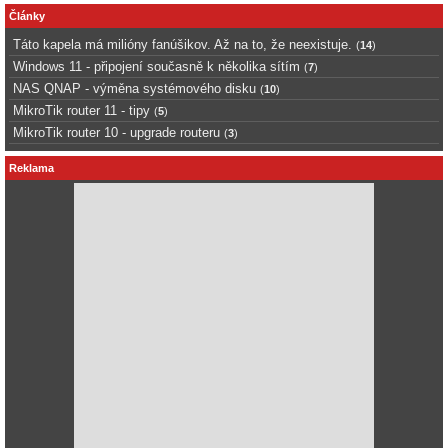
Články
Táto kapela má milióny fanúšikov. Až na to, že neexistuje.
(
14
)
Windows 11 - připojení současně k několika sítím
(
7
)
NAS QNAP - výměna systémového disku
(
10
)
MikroTik router 11 - tipy
(
5
)
MikroTik router 10 - upgrade routeru
(
3
)
Reklama