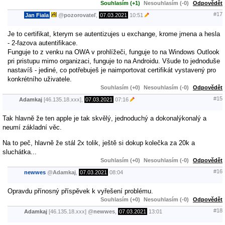
Souhlasím (+1)
Nesouhlasím (-0)
Odpovědět
#17
Jan Fiala
@
pozorovateľ
,
07.03.2021
10:51
Je to certifikat, kterym se autentizujes u exchange, krome jmena a hesla
- 2-fazova autentifikace.
Funguje to z venku na OWA v prohlížeči, funguje to na Windows Outlook
pri pristupu mimo organizaci, funguje to na Androidu. Všude to jednoduše
nastavíš - jediné, co potřebuješ je naimportovat certifikát vystavený pro
konkrétního uživatele.
Souhlasím (+0)
Nesouhlasím (-0)
Odpovědět
#15
Adamkaj
[46.135.18.xxx],
07.03.2021
07:16
Tak hlavně že ten apple je tak skvělý, jednoduchý a dokonalýkonalý a
neumí základní věc.
Na to peč, hlavně že stál 2x tolik, ještě si dokup kolečka za 20k a
sluchátka...
Souhlasím (+0)
Nesouhlasím (-0)
Odpovědět
#16
newwes
@
Adamkaj
,
07.03.2021
08:04
Opravdu přínosný příspěvek k vyřešení problému.
Souhlasím (+0)
Nesouhlasím (-0)
Odpovědět
#18
Adamkaj
[46.135.18.xxx]
@
newwes
,
07.03.2021
13:01