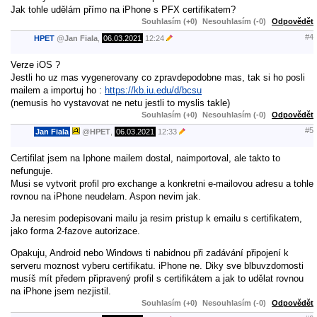
Jak tohle udělám přímo na iPhone s PFX certifikatem?
Souhlasím (+0)
Nesouhlasím (-0)
Odpovědět
#4
HPET
@
Jan Fiala
,
06.03.2021
12:24
Verze iOS ?
Jestli ho uz mas vygenerovany co zpravdepodobne mas, tak si ho posli
mailem a importuj ho :
https://kb.iu.edu/d/bcsu
(nemusis ho vystavovat ne netu jestli to myslis takle)
Souhlasím (+0)
Nesouhlasím (-0)
Odpovědět
#5
Jan Fiala
@
HPET
,
06.03.2021
12:33
Certifilat jsem na Iphone mailem dostal, naimportoval, ale takto to
nefunguje.
Musi se vytvorit profil pro exchange a konkretni e-mailovou adresu a tohle
rovnou na iPhone neudelam. Aspon nevim jak.
Ja neresim podepisovani mailu ja resim pristup k emailu s certifikatem,
jako forma 2-fazove autorizace.
Opakuju, Android nebo Windows ti nabidnou při zadávání připojení k
serveru moznost vyberu certifikatu. iPhone ne. Diky sve blbuvzdornosti
musíš mít předem připravený profil s certifikátem a jak to udělat rovnou
na iPhone jsem nezjistil.
Souhlasím (+0)
Nesouhlasím (-0)
Odpovědět