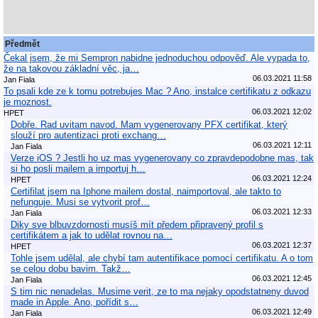
Předmět
Čekal jsem, že mi Sempron nabidne jednoduchou odpověď. Ale vypada to,
že na takovou základní věc, ja…
06.03.2021 11:58
Jan Fiala
To psali kde ze k tomu potrebujes Mac ? Ano, instalce certifikatu z odkazu
je moznost.
06.03.2021 12:02
HPET
Dobře. Rad uvitam navod. Mam vygenerovany PFX certifikat, který
slouží pro autentizaci proti exchang…
06.03.2021 12:11
Jan Fiala
Verze iOS ? Jestli ho uz mas vygenerovany co zpravdepodobne mas, tak
si ho posli mailem a importuj h…
06.03.2021 12:24
HPET
Certifilat jsem na Iphone mailem dostal, naimportoval, ale takto to
nefunguje. Musi se vytvorit prof…
06.03.2021 12:33
Jan Fiala
Diky sve blbuvzdornosti musíš mít předem připravený profil s
certifikátem a jak to udělat rovnou na…
06.03.2021 12:37
HPET
Tohle jsem udělal, ale chybí tam autentifikace pomocí certifikatu. A o tom
se celou dobu bavim. Takž…
06.03.2021 12:45
Jan Fiala
S tim nic nenadelas. Musime verit, ze to ma nejaky opodstatneny duvod
made in Apple. Ano, pořídit s…
06.03.2021 12:49
Jan Fiala