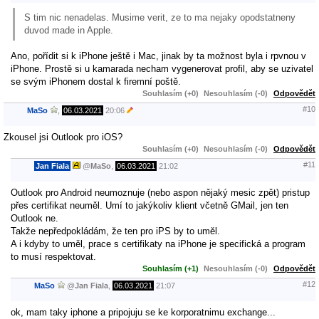
S tim nic nenadelas. Musime verit, ze to ma nejaky opodstatneny
duvod made in Apple.
Ano, pořídit si k iPhone ještě i Mac, jinak by ta možnost byla i rpvnou v
iPhone. Prostě si u kamarada necham vygenerovat profil, aby se uzivatel
se svým iPhonem dostal k firemní poště.
Souhlasím (+0)
Nesouhlasím (-0)
Odpovědět
#10
MaSo
,
06.03.2021
20:06
Zkousel jsi Outlook pro iOS?
Souhlasím (+0)
Nesouhlasím (-0)
Odpovědět
#11
Jan Fiala
@
MaSo
,
06.03.2021
21:02
Outlook pro Android neumoznuje (nebo aspon nějaký mesic zpět) pristup
přes certifikat neuměl. Umí to jakýkoliv klient včetně GMail, jen ten
Outlook ne.
Takže nepředpokládám, že ten pro iPS by to uměl.
A i kdyby to uměl, prace s certifikaty na iPhone je specifická a program
to musí respektovat.
Souhlasím (+1)
Nesouhlasím (-0)
Odpovědět
#12
MaSo
@
Jan Fiala
,
06.03.2021
21:07
ok, mam taky iphone a pripojuju se ke korporatnimu exchange...