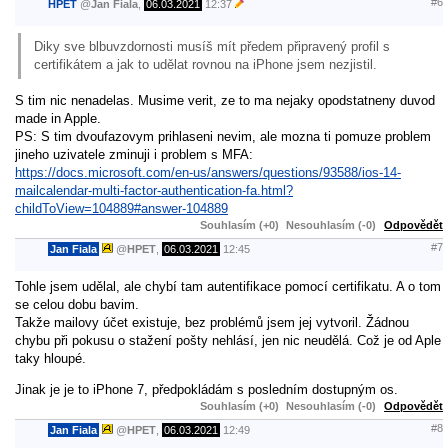
#6
HPET
@
Jan Fiala
,
06.03.2021
12:37
Diky sve blbuvzdornosti musíš mít předem připravený profil s
certifikátem a jak to udělat rovnou na iPhone jsem nezjistil.
S tim nic nenadelas. Musime verit, ze to ma nejaky opodstatneny duvod
made in Apple.
PS: S tim dvoufazovym prihlaseni nevim, ale mozna ti pomuze problem
jineho uzivatele zminuji i problem s MFA:
https://docs.microsoft.com/en-us/answers/questions/93588/ios-14-
mailcalendar-multi-factor-authentication-fa.html?
childToView=104889#answer-104889
Souhlasím (+0)
Nesouhlasím (-0)
Odpovědět
#7
Jan Fiala
@
HPET
,
06.03.2021
12:45
Tohle jsem udělal, ale chybí tam autentifikace pomocí certifikatu. A o tom
se celou dobu bavim.
Takže mailovy účet existuje, bez problémů jsem jej vytvoril. Žádnou
chybu při pokusu o stažení pošty nehlásí, jen nic neudělá. Což je od Aple
taky hloupé.
Jinak je je to iPhone 7, předpokládám s posledním dostupným os.
Souhlasím (+0)
Nesouhlasím (-0)
Odpovědět
#8
Jan Fiala
@
HPET
,
06.03.2021
12:49