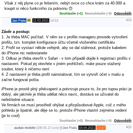
Však z něj plyne co je řešením, nebýt ovce co chce krám za 40.000 a
koupit si něco funkcního za polovinu 🙃
Souhlasím (+1)
Nesouhlasím (-0)
Odpovědět
#19
Jan Fiala
,
11.03.2021
10:53
Závěr a postup:
1. Je třeba MAC počítač. V něm se v profile manageru provede vytvoření
profilu, tzn. komplet konfigurace účtu včetně vloženého certifikátu
2. Profil se vystaví někde veřejně, aby se dal stáhnout, protože kabelem
do iPhone nic nedostanete
3. Odkaz je třeba otevřít v Safari - v tom případě dojde k registraci profilu v
nastavení. Pokud jej otevřete v jiném prohlížeči, máte pouze stažený
soubor, který k ničemu není
4. Z nastavení je třeba profil nainstalovat, tím se vytvoří účet v mailu a
začne fungovat pošta
iPhone je prostě plný překvapení a potvrzuje pouze to, že pro tupou práci je
dobrý, ale jakmile je třeba udělat něco navíc, dostává se uživatel do
neřešitelné situace.
Ve firmách se musí prostředí ohýbat a přizpůsobovat Apple, což z mého
pohledu je špatně, ale děje se to, protože iPhone vlastní zejména vedení
(je to cool)
Souhlasím (+0)
Nesouhlasím (-0)
Odpovědět
#20
audax mobile
[195.91.17.xxx]
@
Jan Fiala
,
03.04.2021
23:07