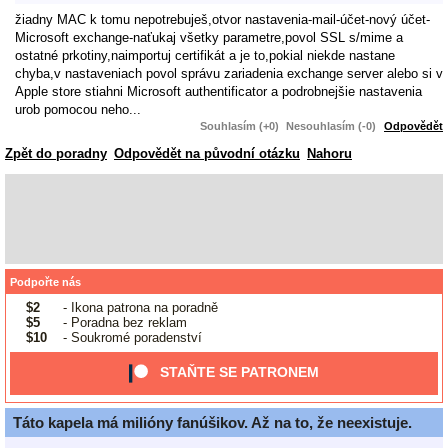
žiadny MAC k tomu nepotrebuješ,otvor nastavenia-mail-účet-nový účet-
Microsoft exchange-naťukaj všetky parametre,povol SSL s/mime a
ostatné prkotiny,naimportuj certifikát a je to,pokial niekde nastane
chyba,v nastaveniach povol správu zariadenia exchange server alebo si v
Apple store stiahni Microsoft authentificator a podrobnejšie nastavenia
urob pomocou neho...
Souhlasím (+0)
Nesouhlasím (-0)
Odpovědět
Zpět do poradny
Odpovědět na původní otázku
Nahoru
Podpořte nás
$2
- Ikona patrona na poradně
$5
- Poradna bez reklam
$10
- Soukromé poradenství
STAŇTE SE PATRONEM
Táto kapela má milióny fanúšikov. Až na to, že neexistuje.