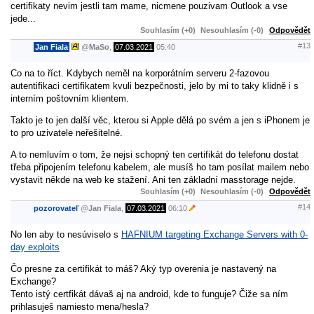
certifikaty nevim jestli tam mame, nicmene pouzivam Outlook a vse
jede...
Souhlasím (+0)
Nesouhlasím (-0)
Odpovědět
#13
Jan Fiala
@
MaSo
,
07.03.2021
05:40
Co na to říct. Kdybych neměl na korporátním serveru 2-fazovou
autentifikaci certifikatem kvuli bezpečnosti, jelo by mi to taky klidně i s
interním poštovním klientem.
Takto je to jen další věc, kterou si Apple dělá po svém a jen s iPhonem je
to pro uzivatele neřešitelné.
A to nemluvím o tom, že nejsi schopný ten certifikát do telefonu dostat
třeba připojením telefonu kabelem, ale musíš ho tam posílat mailem nebo
vystavit někde na web ke stažení. Ani ten základní masstorage nejde.
Souhlasím (+0)
Nesouhlasím (-0)
Odpovědět
#14
pozorovateľ
@
Jan Fiala
,
07.03.2021
06:10
No len aby to nesúviselo s
HAFNIUM targeting Exchange Servers with 0-
day exploits
Čo presne za certifikát to máš? Aký typ overenia je nastavený na
Exchange?
Tento istý certfikát dávaš aj na android, kde to funguje? Čiže sa ním
prihlasuješ namiesto mena/hesla?