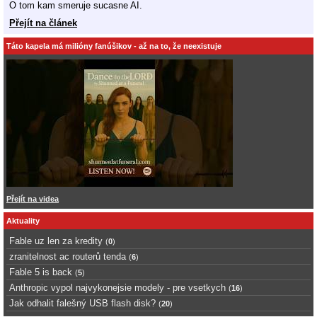
O tom kam smeruje sucasne AI.
Přejít na článek
Táto kapela má milióny fanúšikov - až na to, že neexistuje
Přejít na videa
Aktuality
Fable uz len za kredity
(
0
)
zranitelnost ac routerů tenda
(
6
)
Fable 5 is back
(
5
)
Anthropic vypol najvykonejsie modely - pre vsetkych
(
16
)
Jak odhalit falešný USB flash disk?
(
20
)