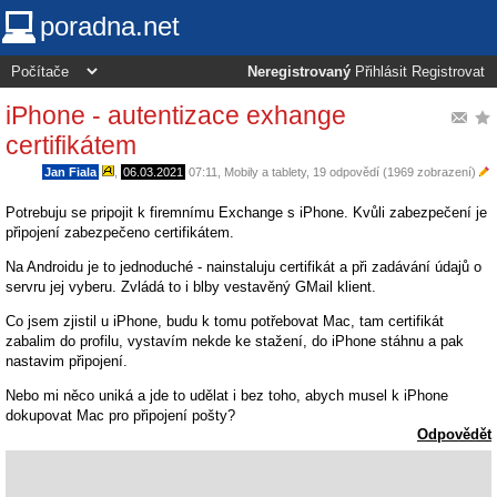
poradna.net
Neregistrovaný
Přihlásit
Registrovat
iPhone - autentizace exhange
certifikátem
Jan Fiala
,
06.03.2021
07:11
,
Mobily a tablety
, 19 odpovědí (1969 zobrazení)
Potrebuju se pripojit k firemnímu Exchange s iPhone. Kvůli zabezpečení je
připojení zabezpečeno certifikátem.
Na Androidu je to jednoduché - nainstaluju certifikát a při zadávání údajů o
servru jej vyberu. Zvládá to i blby vestavěný GMail klient.
Co jsem zjistil u iPhone, budu k tomu potřebovat Mac, tam certifikát
zabalim do profilu, vystavím nekde ke stažení, do iPhone stáhnu a pak
nastavim připojení.
Nebo mi něco uniká a jde to udělat i bez toho, abych musel k iPhone
dokupovat Mac pro připojení pošty?
Odpovědět