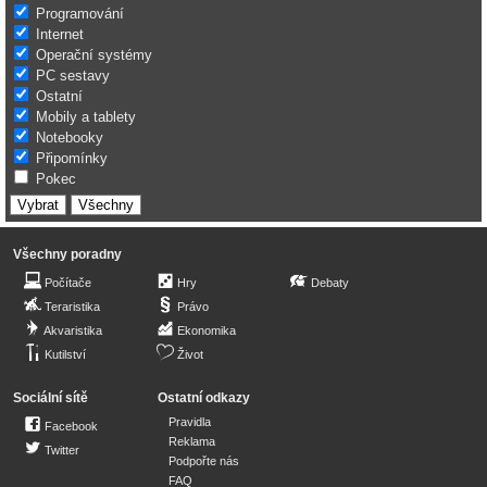
Programování
Internet
Operační systémy
PC sestavy
Ostatní
Mobily a tablety
Notebooky
Připomínky
Pokec
Všechny poradny
Počítače
Hry
Debaty
Teraristika
Právo
Akvaristika
Ekonomika
Kutilství
Život
Sociální sítě
Ostatní odkazy
Pravidla
Facebook
Reklama
Twitter
Podpořte nás
FAQ