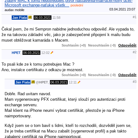
žiadny MAC k tomu nepotrebuješ,otvor nastavenia-mail-účet-nový účet-
Microsoft exchange-naťukaj všetk…
poslední
03.04.2021 23:07
audax mobile
#1
Jan Fiala
,
06.03.2021
11:58
Čekal jsem, že mi Sempron nabidne jednoduchou odpověď. Ale vypada to,
že na takovou základní věc, jako je zabezpečené připojení k mailu budu
muset obtěžovat kamaráda s Macem.
Souhlasím (+0)
Nesouhlasím (-0)
Odpovědět
#2
HPET
,
06.03.2021
12:02
To psali kde ze k tomu potrebujes Mac ?
Ano, instalce certifikatu z odkazu je moznost.
Souhlasím (+0)
Nesouhlasím (-0)
Odpovědět
#3
Jan Fiala
@
HPET
,
06.03.2021
12:11
Dobře. Rad uvitam navod.
Mam vygenerovany PFX certifikat, který slouží pro autentizaci proti
exchange serveru.
Mail klient na iPhone neumí vybrat certifikát, přestože je na iPhone
naimportovany.
Když jsem se o tom bavil s lidmi, kteří to rozchodili, dozvěděl jsem se,
že je treba certifikat na Macu zabalit (vygenerovat profil) a pak takto
zabalený certifikát na iPhone naimportovat.