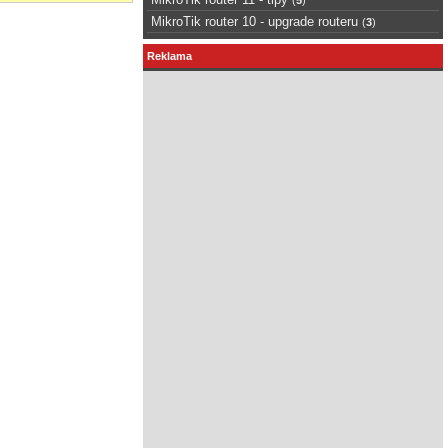
MikroTik router 10 - upgrade routeru
(
3
)
Reklama