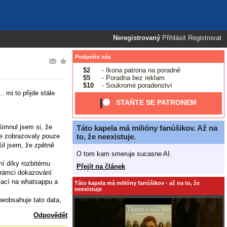
Neregistrovaný
Přihlásit
Registrovat
Podpořte nás
$2
- Ikona patrona na poradně
$5
- Poradna bez reklam
$10
- Soukromé poradenství
 mi to přijde stále
STAŇTE SE PATRONEM
šimnul jsem si, že
Táto kapela má milióny fanúšikov. Až na
to, že neexistuje.
 se zobrazovaly pouze
šil jsem, že zpětně
O tom kam smeruje sucasne AI.
ní díky rozbitému
Přejít na článek
v rámci dokazování
rzací na whatsappu a
Táto kapela má milióny fanúšikov - až na to, že
neexistuje
neobsahuje tato data,
ě možnost, abych se k
Odpovědět
aplikace i nějaké