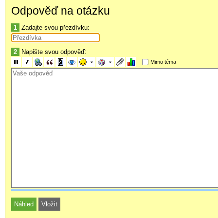
úložiště konverzací a fotografií, které v rámci ní byly poslány a
Odpověď na otázku
telefonu v samotných aplikacích, opravou displeje se přece obecn
nejspíše vymažou a nenávratně ztratí?
1
Zadajte svou přezdívku:
poradíte mi tedy, prosím, jak postupovat a jak se v rámci těcht
fotografiím, které byly v těchto aplikacích přeposlány? Na paměť
2
Napište svou odpověď:
Dostal jsem se k tomu až nyní, kdy tyto konverzace, fotky a obec
Mimo téma
materiál.
Mnohokrát Vám děkuji