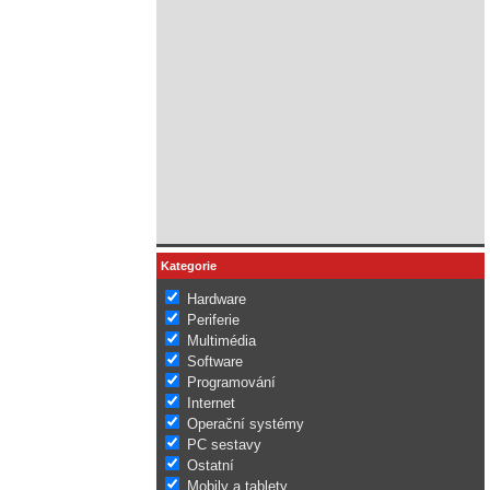
Kategorie
Hardware
Periferie
Multimédia
Software
Programování
Internet
Operační systémy
PC sestavy
Ostatní
Mobily a tablety