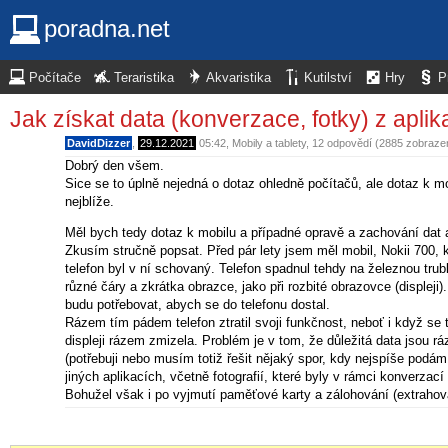
poradna.net
Počítače
Teraristika
Akvaristika
Kutilství
Hry
P
Jak získat data (konverzace, fotky) z aplik
DavidDizzer
,
29.12.2021
05:42
,
Mobily a tablety
, 12 odpovědí (2885 zobraze
Dobrý den všem.
Sice se to úplně nejedná o dotaz ohledně počítačů, ale dotaz k mobi
nejblíže.
Měl bych tedy dotaz k mobilu a případné opravě a zachování dat 
Zkusím stručně popsat. Před pár lety jsem měl mobil, Nokii 700, 
telefon byl v ní schovaný. Telefon spadnul tehdy na železnou trub
různé čáry a zkrátka obrazce, jako při rozbité obrazovce (displeji
budu potřebovat, abych se do telefonu dostal.
Rázem tím pádem telefon ztratil svoji funkčnost, neboť i když se 
displeji rázem zmizela. Problém je v tom, že důležitá data jsou 
(potřebuji nebo musím totiž řešit nějaký spor, kdy nejspíše podá
jiných aplikacích, včetně fotografií, které byly v rámci konverzací
Bohužel však i po vyjmutí paměťové karty a zálohování (extrahová
která se nejspíše ukládají jinam, než na kartu, ale v samotné pam
datům (důkazům), které jsou v mnoha aplikacích (whatsapp, viber,