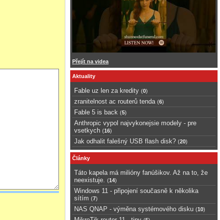
hovány pouze v paměti
v rámci telefonu
acím a obecně
ním formátu), nenalezl.
ru i jako důkazový
Přejít na videa
Aktuality
Fable uz len za kredity
(
0
)
zranitelnost ac routerů tenda
(
6
)
Fable 5 is back
(
5
)
Anthropic vypol najvykonejsie modely - pre
vsetkych
(
16
)
Jak odhalit falešný USB flash disk?
(
20
)
Články
Táto kapela má milióny fanúšikov. Až na to, že
neexistuje.
(
14
)
Windows 11 - připojení současně k několika
sítím
(
7
)
NAS QNAP - výměna systémového disku
(
10
)
MikroTik router 11 - tipy
(
5
)