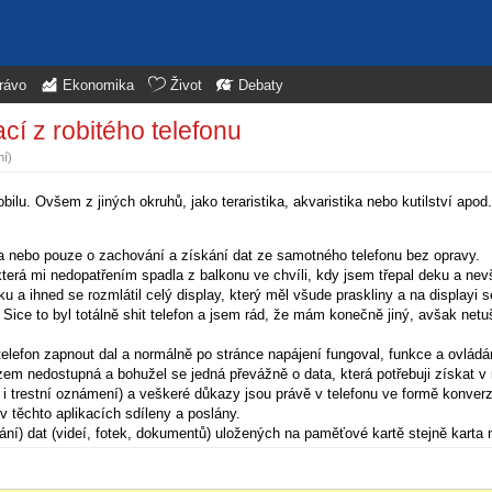
rávo
Ekonomika
Život
Debaty
ací z robitého telefonu
ní)
lu. Ovšem z jiných okruhů, jako teraristika, akvaristika nebo kutilství apod...
a nebo pouze o zachování a získání dat ze samotného telefonu bez opravy.
která mi nedopatřením spadla z balkonu ve chvíli, kdy jsem třepal deku a nev
ku a ihned se rozmlátil celý display, který měl všude praskliny a na displayi
). Sice to byl totálně shit telefon a jsem rád, že mám konečně jiný, avšak netu
telefon zapnout dal a normálně po stránce napájení fungoval, funkce a ovládá
rázem nedostupná a bohužel se jedná převážně o data, která potřebuji získat 
m i trestní oznámení) a veškeré důkazy jsou právě v telefonu ve formě konve
 v těchto aplikacích sdíleny a poslány.
ní) dat (videí, fotek, dokumentů) uložených na paměťové kartě stejně karta 
ěti telefonu někde v aplikacích. Chci se tedy zeptat, jaká je šance a vlastn
 seznamkové aplikace apod...), v rámci konverzací dostal? Existuje pro tyto 