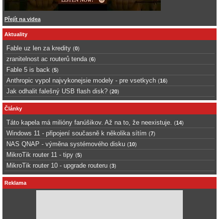
Přejít na videa
Aktuality
Fable uz len za kredity
(
0
)
zranitelnost ac routerů tenda
(
6
)
Fable 5 is back
(
5
)
Anthropic vypol najvykonejsie modely - pre vsetkych
(
16
)
Jak odhalit falešný USB flash disk?
(
20
)
Články
Táto kapela má milióny fanúšikov. Až na to, že neexistuje.
(
14
)
Windows 11 - připojení současně k několika sítím
(
7
)
NAS QNAP - výměna systémového disku
(
10
)
MikroTik router 11 - tipy
(
5
)
MikroTik router 10 - upgrade routeru
(
3
)
Reklama