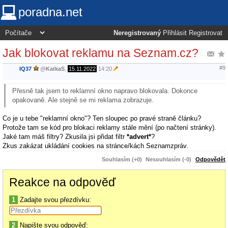
poradna.net
Neregistrovaný
Přihlásit
Registrovat
Jak blokovat reklamu na Seznam.cz?
#9
IQ37
@
KatkaS
,
15.11.2022
14:20
Přesně tak jsem to reklamní okno napravo blokovala. Dokonce
opakovaně. Ale stejně se mi reklama zobrazuje.
Co je u tebe "reklamní okno"? Ten sloupec po pravé straně článku?
Protože tam se kód pro blokaci reklamy stále mění (po načtení stránky).
Jaké tam máš filtry? Zkusila jsi přidat filtr
*advert*
?
Zkus zakázat ukládání cookies na stránce/kách Seznamzpráv.
Souhlasím (+0)
Nesouhlasím (-0)
Odpovědět
Reakce na odpověď
1
Zadajte svou přezdívku:
2
Napište svou odpověď: