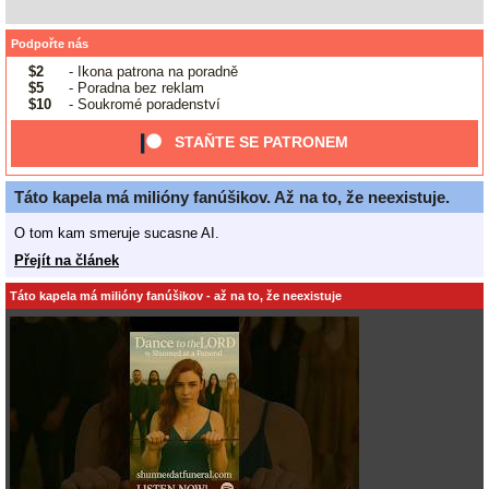
Podpořte nás
$2
- Ikona patrona na poradně
$5
- Poradna bez reklam
$10
- Soukromé poradenství
STAŇTE SE PATRONEM
Táto kapela má milióny fanúšikov. Až na to, že neexistuje.
O tom kam smeruje sucasne AI.
Přejít na článek
Táto kapela má milióny fanúšikov - až na to, že neexistuje