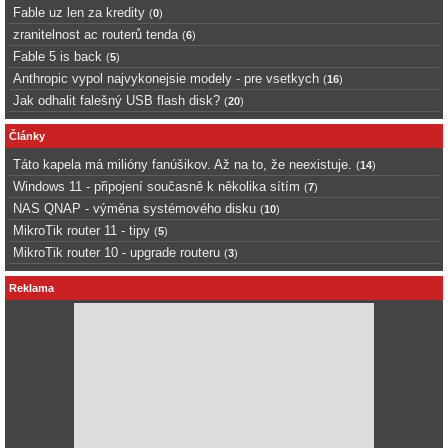
Fable uz len za kredity
(
0
)
zranitelnost ac routerů tenda
(
6
)
Fable 5 is back
(
5
)
Anthropic vypol najvykonejsie modely - pre vsetkych
(
16
)
Jak odhalit falešný USB flash disk?
(
20
)
Články
Táto kapela má milióny fanúšikov. Až na to, že neexistuje.
(
14
)
Windows 11 - připojení současně k několika sítím
(
7
)
NAS QNAP - výměna systémového disku
(
10
)
MikroTik router 11 - tipy
(
5
)
MikroTik router 10 - upgrade routeru
(
3
)
Reklama