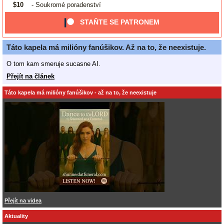
$10
- Soukromé poradenství
STAŇTE SE PATRONEM
Táto kapela má milióny fanúšikov. Až na to, že neexistuje.
O tom kam smeruje sucasne AI.
Přejít na článek
Táto kapela má milióny fanúšikov - až na to, že neexistuje
Přejít na videa
Aktuality