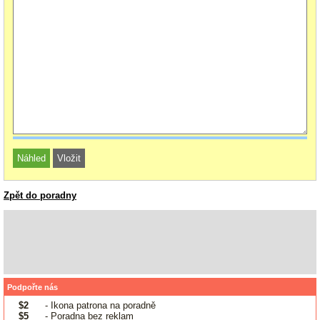
Zpět do poradny
Podpořte nás
$2
- Ikona patrona na poradně
$5
- Poradna bez reklam