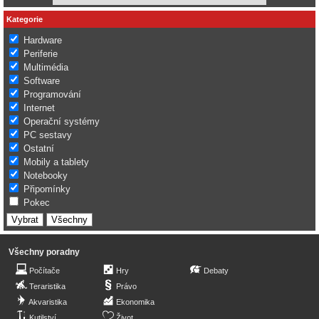
Kategorie
Hardware
Periferie
Multimédia
Software
Programování
Internet
Operační systémy
PC sestavy
Ostatní
Mobily a tablety
Notebooky
Připomínky
Pokec
Všechny poradny
Počítače
Hry
Debaty
Teraristika
Právo
Akvaristika
Ekonomika
Kutilství
Život