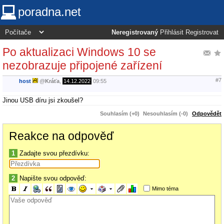
poradna.net
Neregistrovaný
Přihlásit
Registrovat
Po aktualizaci Windows 10 se
nezobrazuje připojené zařízení
#7
host
@
Kráťa
,
14.12.2022
09:55
Jinou USB díru jsi zkoušel?
Souhlasím (+0)
Nesouhlasím (-0)
Odpovědět
Reakce na odpověď
1
Zadajte svou přezdívku:
2
Napište svou odpověď:
Mimo téma