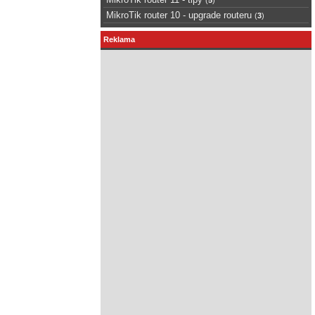
MikroTik router 10 - upgrade routeru
(
3
)
Reklama