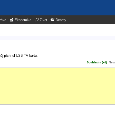
rávo
Ekonomika
Život
Debaty
něj píchnul USB TV kartu.
Souhlasím (+1)
Neso