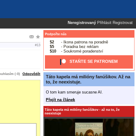
Neregistrovaný
Přihlásit
Registrovat
Podpořte nás
$2
- Ikona patrona na poradně
#13
$5
- Poradna bez reklam
$10
- Soukromé poradenství
STAŇTE SE PATRONEM
uhlasím (-0)
Odpovědět
Táto kapela má milióny fanúšikov. Až na
to, že neexistuje.
O tom kam smeruje sucasne AI.
Přejít na článek
Táto kapela má milióny fanúšikov - až na to, že
neexistuje