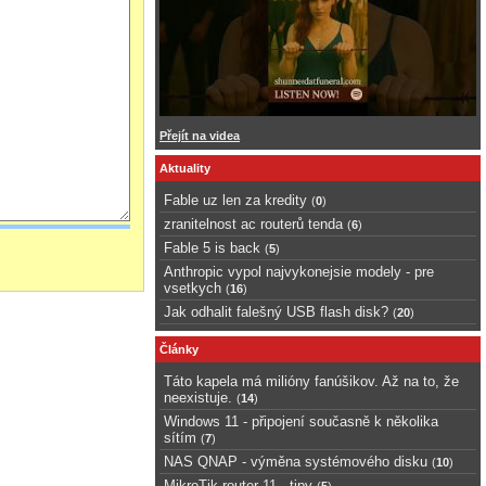
Přejít na videa
Aktuality
Fable uz len za kredity
(
0
)
zranitelnost ac routerů tenda
(
6
)
Fable 5 is back
(
5
)
Anthropic vypol najvykonejsie modely - pre
vsetkych
(
16
)
Jak odhalit falešný USB flash disk?
(
20
)
Články
Táto kapela má milióny fanúšikov. Až na to, že
neexistuje.
(
14
)
Windows 11 - připojení současně k několika
sítím
(
7
)
NAS QNAP - výměna systémového disku
(
10
)
MikroTik router 11 - tipy
(
5
)