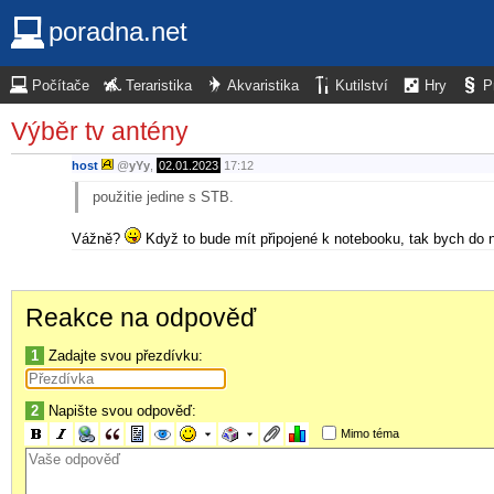
poradna.net
Počítače
Teraristika
Akvaristika
Kutilství
Hry
P
Výběr tv antény
host
@
yYy
,
02.01.2023
17:12
použitie jedine s STB.
Vážně?
Když to bude mít připojené k notebooku, tak bych do 
Reakce na odpověď
1
Zadajte svou přezdívku:
2
Napište svou odpověď:
Mimo téma