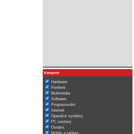
Kategorie
Hardware
Periferie
Multimédia
Software
Programování
Internet
Operační systémy
PC sestavy
Ostatní
Mobily a tablety