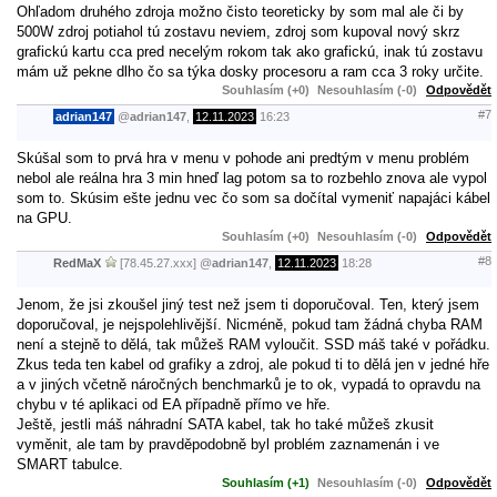
Ohľadom druhého zdroja možno čisto teoreticky by som mal ale či by
500W zdroj potiahol tú zostavu neviem, zdroj som kupoval nový skrz
grafickú kartu cca pred necelým rokom tak ako grafickú, inak tú zostavu
mám už pekne dlho čo sa týka dosky procesoru a ram cca 3 roky určite.
Souhlasím (+0)
Nesouhlasím (-0)
Odpovědět
#7
adrian147
@
adrian147
,
12.11.2023
16:23
Skúšal som to prvá hra v menu v pohode ani predtým v menu problém
nebol ale reálna hra 3 min hneď lag potom sa to rozbehlo znova ale vypol
som to. Skúsim ešte jednu vec čo som sa dočítal vymeniť napajáci kábel
na GPU.
Souhlasím (+0)
Nesouhlasím (-0)
Odpovědět
#8
RedMaX
[78.45.27.xxx]
@
adrian147
,
12.11.2023
18:28
Jenom, že jsi zkoušel jiný test než jsem ti doporučoval. Ten, který jsem
doporučoval, je nejspolehlivější. Nicméně, pokud tam žádná chyba RAM
není a stejně to dělá, tak můžeš RAM vyloučit. SSD máš také v pořádku.
Zkus teda ten kabel od grafiky a zdroj, ale pokud ti to dělá jen v jedné hře
a v jiných včetně náročných benchmarků je to ok, vypadá to opravdu na
chybu v té aplikaci od EA případně přímo ve hře.
Ještě, jestli máš náhradní SATA kabel, tak ho také můžeš zkusit
vyměnit, ale tam by pravděpodobně byl problém zaznamenán i ve
SMART tabulce.
Souhlasím (+1)
Nesouhlasím (-0)
Odpovědět