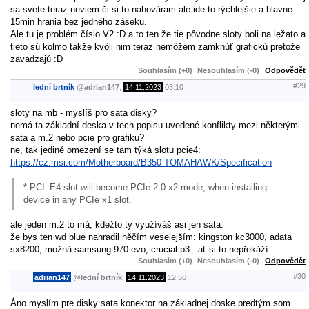
sa svete teraz neviem či si to nahováram ale ide to rýchlejšie a hlavne
15min hrania bez jedného záseku.
Ale tu je problém číslo V2 :D a to ten že tie pôvodne sloty boli na ležato a
tieto sú kolmo takže kvôli nim teraz nemôžem zamknúť grafickú pretože
zavadzajú :D
Souhlasím (+0)
Nesouhlasím (-0)
Odpovědět
#29
lední brtník
@
adrian147
,
14.11.2023
03:10
sloty na mb - myslíš pro sata disky?
nemá ta základní deska v tech.popisu uvedené konflikty mezi některými
sata a m.2 nebo pcie pro grafiku?
ne, tak jediné omezení se tam týká slotu pcie4:
https://cz.msi.com/Motherboard/B350-TOMAHAWK/Specification
* PCI_E4 slot will become PCIe 2.0 x2 mode, when installing
device in any PCIe x1 slot.
ale jeden m.2 to má, kdežto ty využíváš asi jen sata.
že bys ten wd blue nahradil něčím veselejším: kingston kc3000, adata
sx8200, možná samsung 970 evo, crucial p3 - ať si to nepřekáží.
Souhlasím (+0)
Nesouhlasím (-0)
Odpovědět
#30
adrian147
@
lední brtník
,
14.11.2023
12:56
Áno myslím pre disky sata konektor na základnej doske predtým som