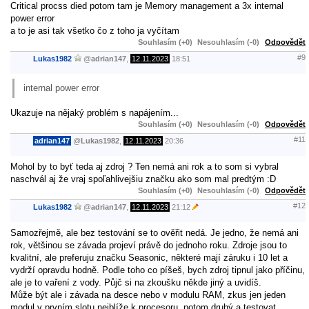
Critical procss died potom tam je Memory management a 3x internal
power error
a to je asi tak všetko čo z toho ja vyčítam
Souhlasím (+0)
Nesouhlasím (-0)
Odpovědět
#9
Lukas1982
@
adrian147
,
12.11.2023
18:51
internal power error
Ukazuje na nějaký problém s napájením...
Souhlasím (+0)
Nesouhlasím (-0)
Odpovědět
#11
adrian147
@
Lukas1982
,
12.11.2023
20:36
Mohol by to byť teda aj zdroj ? Ten nemá ani rok a to som si vybral
naschvál aj že vraj spoľahlivejšiu značku ako som mal predtým :D
Souhlasím (+0)
Nesouhlasím (-0)
Odpovědět
#12
Lukas1982
@
adrian147
,
12.11.2023
21:12
Samozřejmě, ale bez testování se to ověřit nedá. Je jedno, že nemá ani
rok, většinou se závada projeví právě do jednoho roku. Zdroje jsou to
kvalitní, ale preferuju značku Seasonic, některé mají záruku i 10 let a
vydrží opravdu hodně. Podle toho co píšeš, bych zdroj tipnul jako příčinu,
ale je to vaření z vody. Půjč si na zkoušku někde jiný a uvidíš.
Může být ale i závada na desce nebo v modulu RAM, zkus jen jeden
modul v prvním slotu nejblíže k procesoru, potom druhý a testovat.