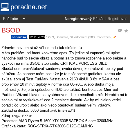
poradna.net
Neregistrovaný
Přihlásit
Registrovat
BSOD
adrian147
,
12.11.2023
12:09
,
Software
, 31 odpovědí (3833 zobrazení)
Zdravím neviem si už vôbec radu tak skúsim tu.
Mám problém, pri hraní konkrétne apex (To jedine si zapnem) mi úplne
náhodne buď to sekne obraz a potom sa to znova rozbehne alebo sekne a
vyskočí na mňa BSOD stop code: CRITICAL PORCESS DIED
Skúšal som preinštalovať windows, nvidia driver, kontrolovať teploty pod
záťažou. Ja osobne mám pocit že je to spôsobené grafickou kartou ale
skúšal som aj Test FurMark Nastavenia 2160 4k/UHD 8x MSAA a bez
problémov 10 minút teploty v norme cca 60-70C. Alebo druha moja
možnosť je že je to spôsobene HDD ale taktiež kontrola cez MiniTool
Partition Wizard hlavne na systémovom disku neodhalila nič. Nerobilo mi to
začalo mi to vyskakovať cca 2 mesiace dozadu. Ak by mi niekto vedel
poradiť čo urobiť alebo ako niečo otestovať budem veľmi vďačný.
Základna doska: b350 tomahawk (ms-7a34)
Zdroj: evga 700 br
Procesor: AMD Ryzen 5 1600 YD1600BBAFBOX 6 core 3200MHz
Grafická karta: ROG-STRIX-RTX3060-O12G-GAMING