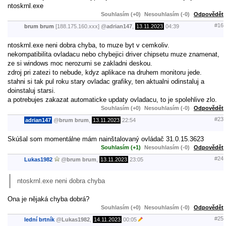
ntoskrnl.exe
Souhlasím (+0)
Nesouhlasím (-0)
Odpovědět
#16
brum brum
[188.175.160.xxx]
@
adrian147
,
13.11.2023
04:39
ntoskrnl.exe neni dobra chyba, to muze byt v cemkoliv.
nekompatibilita ovladacu nebo chybejici driver chipsetu muze znamenat,
ze si windows moc nerozumi se zakladni deskou.
zdroj pri zatezi to nebude, kdyz aplikace na druhem monitoru jede.
stahni si tak pul roku stary ovladac grafiky, ten aktualni odinstaluj a
doinstaluj starsi.
a potrebujes zakazat automaticke updaty ovladacu, to je spolehlive zlo.
Souhlasím (+0)
Nesouhlasím (-0)
Odpovědět
#23
adrian147
@
brum brum
,
13.11.2023
22:54
Skúšal som momentálne mám nainštalovaný ovládač 31.0.15.3623
Souhlasím (+1)
Nesouhlasím (-0)
Odpovědět
#24
Lukas1982
@
brum brum
,
13.11.2023
23:05
ntoskrnl.exe neni dobra chyba
Ona je nějaká chyba dobrá?
Souhlasím (+0)
Nesouhlasím (-0)
Odpovědět
#25
lední brtník
@
Lukas1982
,
14.11.2023
00:05