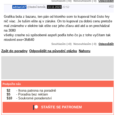
Souhlasím (+0)
Nesouhlasím (-0)
Odpovědět
#22
adrian147
@
lední brtník
,
13.11.2023
22:52
Grafika bola z bazaru, ten pán od ktorého som to kupoval hral čisto hry
nič viac. Je tušim ešte aj v záruke. On to kupoval za dobrú cenu pretože
mal známeho v elektre tak ešte cez jeho zľavu atd atd a on prechádzal
na 3080
všetky crashe sú spôsobené aspoň podľa toho čo ja z toho vyčítam tak
ntoskrnl.exe+3fd640
Souhlasím (+0)
Nesouhlasím (-0)
Odpovědět
Zpět do poradny
Odpovědět na původní otázku
Nahoru
Podpořte nás
$2
- Ikona patrona na poradně
$5
- Poradna bez reklam
$10
- Soukromé poradenství
STAŇTE SE PATRONEM