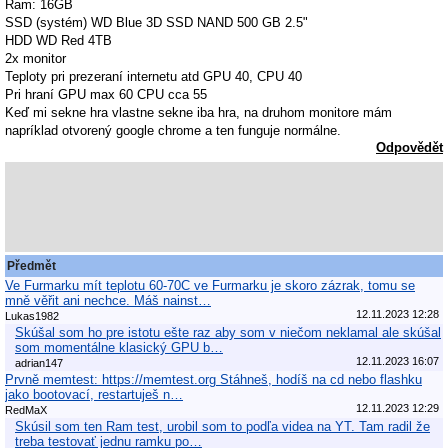
Ram: 16GB
SSD (systém) WD Blue 3D SSD NAND 500 GB 2.5"
HDD WD Red 4TB
2x monitor
Teploty pri prezeraní internetu atd GPU 40, CPU 40
Pri hraní GPU max 60 CPU cca 55
Keď mi sekne hra vlastne sekne iba hra, na druhom monitore mám
napríklad otvorený google chrome a ten funguje normálne.
Odpovědět
Předmět
Ve Furmarku mít teplotu 60-70C ve Furmarku je skoro zázrak, tomu se
mně věřit ani nechce. Máš nainst…
12.11.2023 12:28
Lukas1982
Skúšal som ho pre istotu ešte raz aby som v niečom neklamal ale skúšal
som momentálne klasický GPU b…
12.11.2023 16:07
adrian147
Prvně memtest: https://memtest.org Stáhneš, hodíš na cd nebo flashku
jako bootovací, restartuješ n…
12.11.2023 12:29
RedMaX
Skúsil som ten Ram test, urobil som to podľa videa na YT. Tam radil že
treba testovať jednu ramku po…