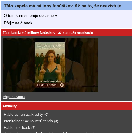
Táto kapela má milióny fanúšikov. Až na to, že neexistuje.
O tom kam smeruje sucasne AI.
Přejít na článek
Táto kapela má milióny fanúšikov - až na to, že neexistuje
Přejít na videa
Aktuality
Fable uz len za kredity
(
0
)
zranitelnost ac routerů tenda
(
6
)
Fable 5 is back
(
5
)