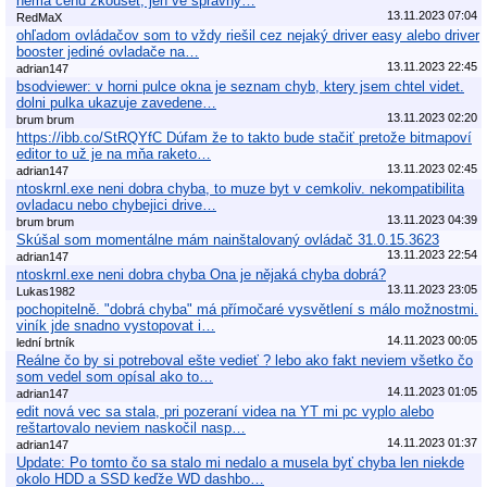
nemá cenu zkoušet, jen ve správný…
13.11.2023 07:04
RedMaX
ohľadom ovládačov som to vždy riešil cez nejaký driver easy alebo driver
booster jediné ovladače na…
13.11.2023 22:45
adrian147
bsodviewer: v horni pulce okna je seznam chyb, ktery jsem chtel videt.
dolni pulka ukazuje zavedene…
13.11.2023 02:20
brum brum
https://ibb.co/StRQYfC Dúfam že to takto bude stačiť pretože bitmapoví
editor to už je na mňa raketo…
13.11.2023 02:45
adrian147
ntoskrnl.exe neni dobra chyba, to muze byt v cemkoliv. nekompatibilita
ovladacu nebo chybejici drive…
13.11.2023 04:39
brum brum
Skúšal som momentálne mám nainštalovaný ovládač 31.0.15.3623
13.11.2023 22:54
adrian147
ntoskrnl.exe neni dobra chyba Ona je nějaká chyba dobrá?
13.11.2023 23:05
Lukas1982
pochopitelně. "dobrá chyba" má přímočaré vysvětlení s málo možnostmi.
viník jde snadno vystopovat i…
14.11.2023 00:05
lední brtník
Reálne čo by si potreboval ešte vedieť ? lebo ako fakt neviem všetko čo
som vedel som opísal ako to…
14.11.2023 01:05
adrian147
edit nová vec sa stala, pri pozeraní videa na YT mi pc vyplo alebo
reštartovalo neviem naskočil nasp…
14.11.2023 01:37
adrian147
Update: Po tomto čo sa stalo mi nedalo a musela byť chyba len niekde
okolo HDD a SSD keďže WD dashbo…