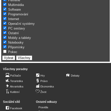
Periferie
Multimédia
Software
Programování
Internet
Operační systémy
PC sestavy
Ostatní
Mobily a tablety
Notebooky
Připomínky
Pokec
Všechny poradny
Počítače
Hry
Debaty
Teraristika
Právo
Akvaristika
Ekonomika
Kutilství
Život
Sociální sítě
Ostatní odkazy
Pravidla
Facebook