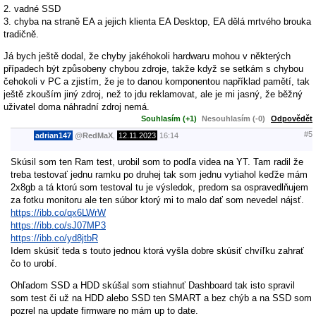
2. vadné SSD
3. chyba na straně EA a jejich klienta EA Desktop, EA dělá mrtvého brouka
tradičně.
Já bych ještě dodal, že chyby jakéhokoli hardwaru mohou v některých
případech být způsobeny chybou zdroje, takže když se setkám s chybou
čehokoli v PC a zjistím, že je to danou komponentou například pamětí, tak
ještě zkouším jiný zdroj, než to jdu reklamovat, ale je mi jasný, že běžný
uživatel doma náhradní zdroj nemá.
Souhlasím (+1)
Nesouhlasím (-0)
Odpovědět
#5
adrian147
@
RedMaX
,
12.11.2023
16:14
Skúsil som ten Ram test, urobil som to podľa videa na YT. Tam radil že
treba testovať jednu ramku po druhej tak som jednu vytiahol keďže mám
2x8gb a tá ktorú som testoval tu je výsledok, predom sa ospravedlňujem
za fotku monitoru ale ten súbor ktorý mi to malo dať som nevedel nájsť.
https://ibb.co/qx6LWrW
https://ibb.co/sJ07MP3
https://ibb.co/yd8jtbR
Idem skúsiť teda s touto jednou ktorá vyšla dobre skúsiť chvíľku zahrať
čo to urobí.
Ohľadom SSD a HDD skúšal som stiahnuť Dashboard tak isto spravil
som test či už na HDD alebo SSD ten SMART a bez chýb a na SSD som
pozrel na update firmware no mám up to date.