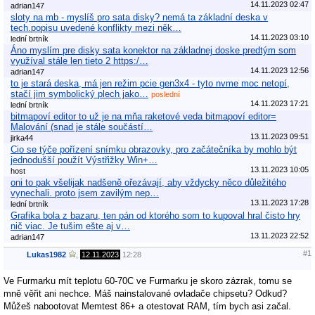
14.11.2023 02:47
adrian147
sloty na mb - myslíš pro sata disky? nemá ta základní deska v
tech.popisu uvedené konflikty mezi něk…
14.11.2023 03:10
lední brtník
Áno myslím pre disky sata konektor na základnej doske predtým som
využíval stále len tieto 2 https:/…
14.11.2023 12:56
adrian147
to je stará deska, má jen režim pcie gen3x4 - tyto nvme moc netopí,
stačí jim symbolický plech jako…
poslední
14.11.2023 17:21
lední brtník
bitmapoví editor to už je na mňa raketové veda bitmapoví editor=
Malování (snad je stále součástí…
13.11.2023 09:51
jirka44
Cio se týče pořízení snímku obrazovky, pro začátečníka by mohlo být
jednodušší použít Výstřižky Win+…
13.11.2023 10:05
host
oni to pak všelijak nadšeně ořezávají, aby vždycky něco důležitého
vynechali. proto jsem zavilým nep…
13.11.2023 17:28
lední brtník
Grafika bola z bazaru, ten pán od ktorého som to kupoval hral čisto hry
nič viac. Je tušim ešte aj v…
13.11.2023 22:52
adrian147
#1
Lukas1982
,
12.11.2023
12:28
Ve Furmarku mít teplotu 60-70C ve Furmarku je skoro zázrak, tomu se
mně věřit ani nechce. Máš nainstalované ovladače chipsetu? Odkud?
Můžeš nabootovat Memtest 86+ a otestovat RAM, tím bych asi začal.