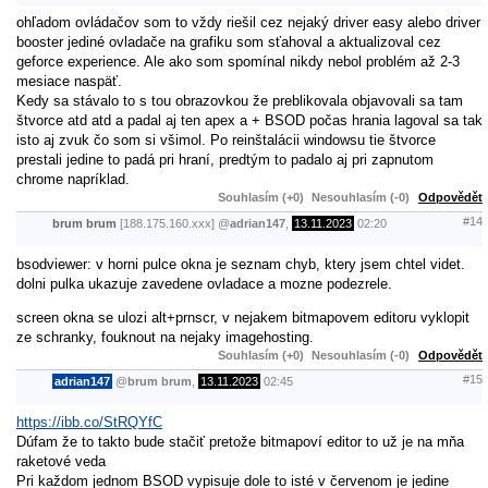
ohľadom ovládačov som to vždy riešil cez nejaký driver easy alebo driver
booster jediné ovladače na grafiku som sťahoval a aktualizoval cez
geforce experience. Ale ako som spomínal nikdy nebol problém až 2-3
mesiace naspäť.
Kedy sa stávalo to s tou obrazovkou že preblikovala objavovali sa tam
štvorce atd atd a padal aj ten apex a + BSOD počas hrania lagoval sa tak
isto aj zvuk čo som si všimol. Po reinštalácii windowsu tie štvorce
prestali jedine to padá pri hraní, predtým to padalo aj pri zapnutom
chrome napríklad.
Souhlasím (+0)
Nesouhlasím (-0)
Odpovědět
#14
brum brum
[188.175.160.xxx]
@
adrian147
,
13.11.2023
02:20
bsodviewer: v horni pulce okna je seznam chyb, ktery jsem chtel videt.
dolni pulka ukazuje zavedene ovladace a mozne podezrele.
screen okna se ulozi alt+prnscr, v nejakem bitmapovem editoru vyklopit
ze schranky, fouknout na nejaky imagehosting.
Souhlasím (+0)
Nesouhlasím (-0)
Odpovědět
#15
adrian147
@
brum brum
,
13.11.2023
02:45
https://ibb.co/StRQYfC
Dúfam že to takto bude stačiť pretože bitmapoví editor to už je na mňa
raketové veda
Pri každom jednom BSOD vypisuje dole to isté v červenom je jedine