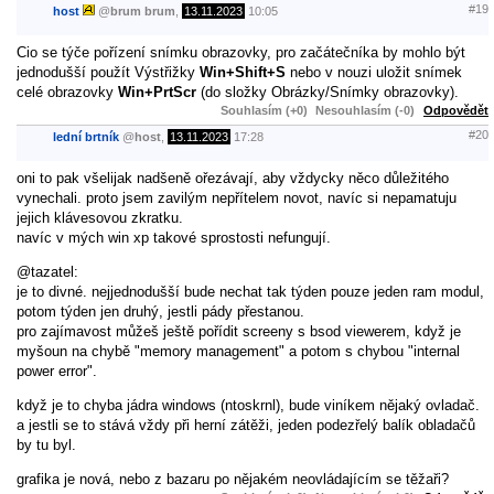
#19
host
@
brum brum
,
13.11.2023
10:05
Cio se týče pořízení snímku obrazovky, pro začátečníka by mohlo být
jednodušší použít Výstřižky
Win+Shift+S
nebo v nouzi uložit snímek
celé obrazovky
Win+PrtScr
(do složky Obrázky/Snímky obrazovky).
Souhlasím (+0)
Nesouhlasím (-0)
Odpovědět
#20
lední brtník
@
host
,
13.11.2023
17:28
oni to pak všelijak nadšeně ořezávají, aby vždycky něco důležitého
vynechali. proto jsem zavilým nepřítelem novot, navíc si nepamatuju
jejich klávesovou zkratku.
navíc v mých win xp takové sprostosti nefungují.
@tazatel:
je to divné. nejjednodušší bude nechat tak týden pouze jeden ram modul,
potom týden jen druhý, jestli pády přestanou.
pro zajímavost můžeš ještě pořídit screeny s bsod viewerem, když je
myšoun na chybě "memory management" a potom s chybou "internal
power error".
když je to chyba jádra windows (ntoskrnl), bude viníkem nějaký ovladač.
a jestli se to stává vždy při herní zátěži, jeden podezřelý balík obladačů
by tu byl.
grafika je nová, nebo z bazaru po nějakém neovládajícím se těžaři?