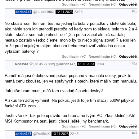
Souhlasím (+0)
Nesouhlasím (-0)
Odpovědět
#13
adrian147
@
Lukas1982
,
12.11.2023
23:18
No skúšal som ten ram test na jednej tá bola v poriadku v slote kde bola,
ako náhle som ich prehodil pretože od kedy som to skladal bolo to v 2 a 4
slote, skúšal som ich prehodiť do 1,3 a pc sa zapol ale nič sa ďalej
nestalo zostalo všetko čierne, mohlo by to niečo signalizovať ? alebo len
to že pred nejakým takým úkonom treba resetovať základnú dosku
vybratím baterky ?
Souhlasím (+0)
Nesouhlasím (-0)
Odpovědět
#17
RedMaX
[78.45.27.xxx]
@
adrian147
,
13.11.2023
07:04
Paměť má jasně definované pořadí popsané v manuálu desky, jinak to
nemá cenu zkoušet, jen ve správných slotech, které máš v tom manuálu.
Jak píše brum brum, máš tam ovladač čipsetu desky?
A zkus ten zdroj vyměnit. Na pokus, jestli to je tím stačí i 500W jakýkoli
funkční ATX zdroj.
Jestli vše ok, tak je to opravdu tou hrou a ne tvým PC. Zkus klidně ještě
MSI Kombustor na test, jestli chceš ještě jiný benchmark.
Souhlasím (+0)
Nesouhlasím (-0)
Odpovědět
#21
adrian147
@
RedMaX
,
13.11.2023
22:45