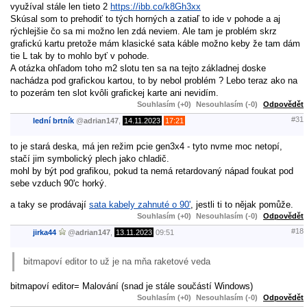
využíval stále len tieto 2
https://ibb.co/k8Gh3xx
Skúsal som to prehodiť to tých horných a zatiaľ to ide v pohode a aj
rýchlejšie čo sa mi možno len zdá neviem. Ale tam je problém skrz
grafickú kartu pretože mám klasické sata káble možno keby že tam dám
tie L tak by to mohlo byť v pohode.
A otázka ohľadom toho m2 slotu ten sa na tejto základnej doske
nachádza pod grafickou kartou, to by nebol problém ? Lebo teraz ako na
to pozerám ten slot kvôli grafickej karte ani nevidím.
Souhlasím (+0)
Nesouhlasím (-0)
Odpovědět
#31
lední brtník
@
adrian147
,
14.11.2023
17:21
to je stará deska, má jen režim pcie gen3x4 - tyto nvme moc netopí,
stačí jim symbolický plech jako chladič.
mohl by být pod grafikou, pokud ta nemá retardovaný nápad foukat pod
sebe vzduch 90'c horký.
a taky se prodávají
sata kabely zahnuté o 90'
, jestli ti to nějak pomůže.
Souhlasím (+0)
Nesouhlasím (-0)
Odpovědět
#18
jirka44
@
adrian147
,
13.11.2023
09:51
bitmapoví editor to už je na mňa raketové veda
bitmapoví editor= Malování (snad je stále součástí Windows)
Souhlasím (+0)
Nesouhlasím (-0)
Odpovědět