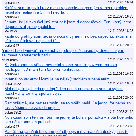
12.11.2023 16:14
adrian147
Skúšal som to prvá hra v menu v pohode ani predtým v menu problém
nebol ale reálna hra 3 min hneď la…
12.11.2023 16:23
adrian147
Jenom, že jsi zkoušel jiný test než jsem ti doporučoval. Ten, který jsem
doporučoval, je nejspolehli…
12.11.2023 18:28
RedMaX
káble od grafiky som tak isto skúšal vymeniť no bez úspechu, skúsim si
ešte nainštalovať napriklad G…
12.11.2023 20:35
adrian147
"nirsoft bsod viewer" muze rict vic, sloupec "caused by driver" taky je
zajimava historie tech padu.
12.11.2023 13:53
brum brum
S týmto som sa vôbec nestretol stiahol som to pozerám na to a
nechápem :D mám tam 5x error konkrétne…
12.11.2023 16:15
adrian147
internal power error Ukazuje na nějaký problém s napájením...
12.11.2023 18:51
Lukas1982
Mohol by to byť teda aj zdroj ? Ten nemá ani rok a to som si vybral
naschvál aj že vraj spoľahlivejš…
12.11.2023 20:36
adrian147
Samozřejmě, ale bez testování se to ověřit nedá. Je jedno, že nemá ani
rok, většinou se závada proje…
12.11.2023 21:12
Lukas1982
No skúšal som ten ram test na jednej tá bola v poriadku v slote kde bola,
ako náhle som ich prehodil…
12.11.2023 23:18
adrian147
Paměť má jasně definované pořadí popsané v manuálu desky, jinak to