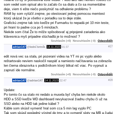
som vedel som opísal ako to začalo čo sa dialo a čo sa momentálne
deje, viem ti ešte niečo poskytnúť na odhalenie problému ?
RAM by som vylúčil zrejme, po otestovaní jednej pomocou memtest
ktorý ukázal že je všetko v poriadku sa to deje stále.
Grafickú zrejme tak isto keďže pri Furmarku to nepadá pri 10 min teste,
pri hraní to padne cca po 5 minútach.
Niekde som čítal Že to môže spôsobovať aj pripojené zariadenia ako
klávesnica myš prípadne slúchadlá je to možnosť ?
Souhlasím (+0)
Nesouhlasím (-0)
Odpovědět
#27
adrian147
@
lední brtník
,
14.11.2023
01:37
edit nová vec sa stala, pri pozeraní videa na YT mi pc vyplo alebo
reštartovalo neviem naskočil naspäť a namiesto načítavania sa zobrazila
len čierna obrazovka s podtržníkom ktorý blikal nič viac. Po vypnutí a
zapnutí ide normálne.
Souhlasím (+0)
Nesouhlasím (-0)
Odpovědět
#28
adrian147
@
adrian147
,
14.11.2023
02:47
Update:
Po tomto čo sa stalo mi nedalo a musela byť chyba len niekde okolo
HDD a SSD keďže WD dashboard nevykazoval žiadnu chybu či už na
SSD alebo na HDD tak jedine kábel ?
Káble som skúsil vymeniť hral som cca 5 min lag vyplo PC
Tak som skúsil posledný výstrel do tmy a to vymeniť sloty na MB a čuduj