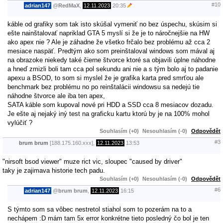
#10
adrian147
@
RedMaX
,
12.11.2023
20:35
káble od grafiky som tak isto skúšal vymeniť no bez úspechu, skúsim si
ešte nainštalovať napriklad GTA 5 myslí si že je to náročnejšie na HW
ako apex nie ? Ale je záhadne že všetko frčalo bez problému až cca 2
mesiace naspäť. Predtým ako som preinštaloval windows som mával aj
na obrazoke niekedy také čierne štvorce ktoré sa objavili úplne náhodne
a hneď zmizli boli tam cca pol sekundu ani nie a s tým bolo aj to padanie
apexu a BSOD, to som si myslel že je grafika karta pred smrťou ale
benchmark bez problému no po reinštalácii windowsu sa nedejú tie
náhodne štvorce ale iba ten apex,
SATA káble som kupoval nové pri HDD a SSD cca 8 mesiacov dozadu.
Je ešte aj nejaký iný test na graficku kartu ktorú by je na 100% mohol
vylúčiť ?
Souhlasím (+0)
Nesouhlasím (-0)
Odpovědět
#3
brum brum
[188.175.160.xxx],
12.11.2023
13:53
"nirsoft bsod viewer" muze rict vic, sloupec "caused by driver"
taky je zajimava historie tech padu.
Souhlasím (+0)
Nesouhlasím (-0)
Odpovědět
#6
adrian147
@
brum brum
,
12.11.2023
16:15
S týmto som sa vôbec nestretol stiahol som to pozerám na to a
nechápem :D mám tam 5x error konkrétne tieto posledný čo bol je ten