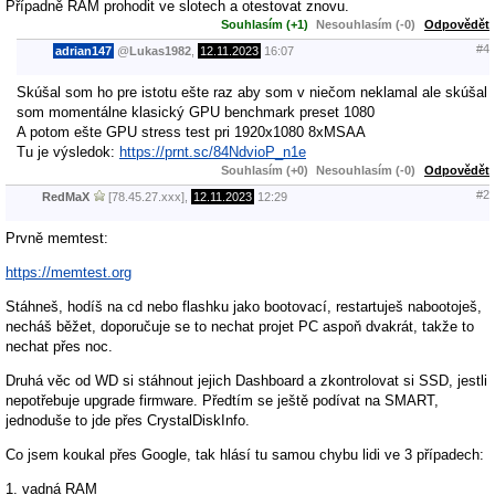
Případně RAM prohodit ve slotech a otestovat znovu.
Souhlasím (+1)
Nesouhlasím (-0)
Odpovědět
#4
adrian147
@
Lukas1982
,
12.11.2023
16:07
Skúšal som ho pre istotu ešte raz aby som v niečom neklamal ale skúšal
som momentálne klasický GPU benchmark preset 1080
A potom ešte GPU stress test pri 1920x1080 8xMSAA
Tu je výsledok:
https://prnt.sc/84NdvioP_n1e
Souhlasím (+0)
Nesouhlasím (-0)
Odpovědět
#2
RedMaX
[78.45.27.xxx],
12.11.2023
12:29
Prvně memtest:
https://memtest.org
Stáhneš, hodíš na cd nebo flashku jako bootovací, restartuješ nabootoješ,
necháš běžet, doporučuje se to nechat projet PC aspoň dvakrát, takže to
nechat přes noc.
Druhá věc od WD si stáhnout jejich Dashboard a zkontrolovat si SSD, jestli
nepotřebuje upgrade firmware. Předtím se ještě podívat na SMART,
jednoduše to jde přes CrystalDiskInfo.
Co jsem koukal přes Google, tak hlásí tu samou chybu lidi ve 3 případech:
1. vadná RAM