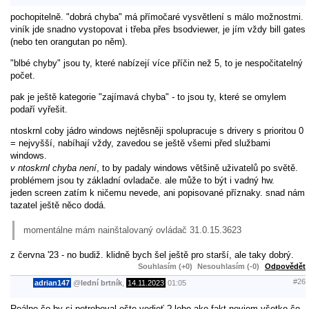
pochopitelně. "dobrá chyba" má přímočaré vysvětlení s málo možnostmi.
viník jde snadno vystopovat i třeba přes bsodviewer, je jím vždy bill gates
(nebo ten orangutan po něm).
"blbé chyby" jsou ty, které nabízejí více příčin než 5, to je nespočitatelný
počet.
pak je ještě kategorie "zajímavá chyba" - to jsou ty, které se omylem
podaří vyřešit.
ntoskrnl coby jádro windows nejtěsněji spolupracuje s drivery s prioritou 0
= nejvyšší, nabíhají vždy, zavedou se ještě všemi před službami
windows.
v ntoskrnl chyba není
, to by padaly windows většině uživatelů po světě.
problémem jsou ty základní ovladače. ale může to být i vadný hw.
jeden screen zatím k ničemu nevede, ani popisované příznaky. snad nám
tazatel ještě něco dodá.
momentálne mám nainštalovaný ovládač 31.0.15.3623
z června '23 - no budiž. klidně bych šel ještě pro starší, ale taky dobrý.
Souhlasím (+0)
Nesouhlasím (-0)
Odpovědět
#26
adrian147
@
lední brtník
,
14.11.2023
01:05
Reálne čo by si potreboval ešte vedieť ? lebo ako fakt neviem všetko čo