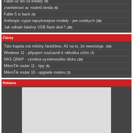
Fable uz len za kredity
(
0
)
zranitelnost ac routerů tenda
(
6
)
Fable 5 is back
(
5
)
Anthropic vypol najvykonejsie modely - pre vsetkych
(
16
)
Jak odhalit falešný USB flash disk?
(
20
)
Články
Táto kapela má milióny fanúšikov. Až na to, že neexistuje.
(
14
)
Windows 11 - připojení současně k několika sítím
(
7
)
NAS QNAP - výměna systémového disku
(
10
)
MikroTik router 11 - tipy
(
5
)
MikroTik router 10 - upgrade routeru
(
3
)
Reklama