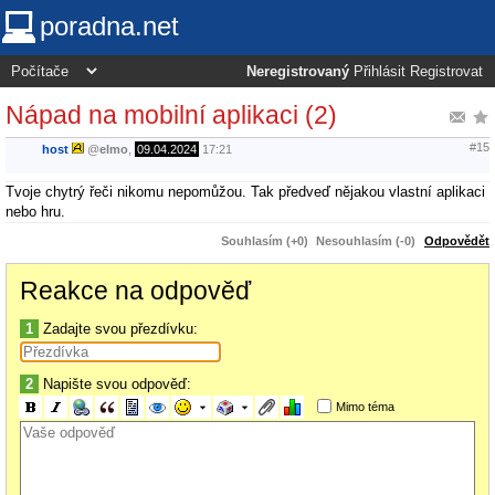
poradna.net
Neregistrovaný
Přihlásit
Registrovat
Nápad na mobilní aplikaci (2)
#15
host
@
elmo
,
09.04.2024
17:21
Tvoje chytrý řeči nikomu nepomůžou. Tak předveď nějakou vlastní aplikaci
nebo hru.
Souhlasím (+0)
Nesouhlasím (-0)
Odpovědět
Reakce na odpověď
1
Zadajte svou přezdívku:
2
Napište svou odpověď:
Mimo téma