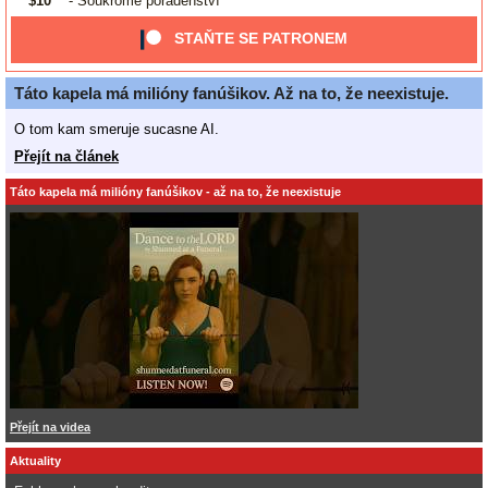
$10
- Soukromé poradenství
STAŇTE SE PATRONEM
Táto kapela má milióny fanúšikov. Až na to, že neexistuje.
O tom kam smeruje sucasne AI.
Přejít na článek
Táto kapela má milióny fanúšikov - až na to, že neexistuje
Přejít na videa
Aktuality