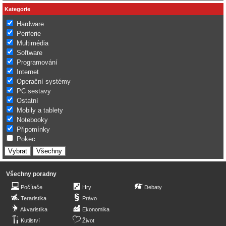
Kategorie
Hardware
Periferie
Multimédia
Software
Programování
Internet
Operační systémy
PC sestavy
Ostatní
Mobily a tablety
Notebooky
Připomínky
Pokec
Všechny poradny
Počítače
Hry
Debaty
Teraristika
Právo
Akvaristika
Ekonomika
Kutilství
Život