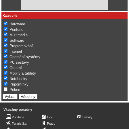
Kategorie
Hardware
Periferie
Multimédia
Software
Programování
Internet
Operační systémy
PC sestavy
Ostatní
Mobily a tablety
Notebooky
Připomínky
Pokec
Všechny poradny
Počítače
Hry
Debaty
Teraristika
Právo