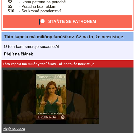
$2
- Ikona patrona na poradně
$5
- Poradna bez reklam
$10
- Soukromé poradenství
STAŇTE SE PATRONEM
Táto kapela má milióny fanúšikov. Až na to, že neexistuje.
O tom kam smeruje sucasne AI.
Přejít na článek
Táto kapela má milióny fanúšikov - až na to, že neexistuje
Přejít na videa