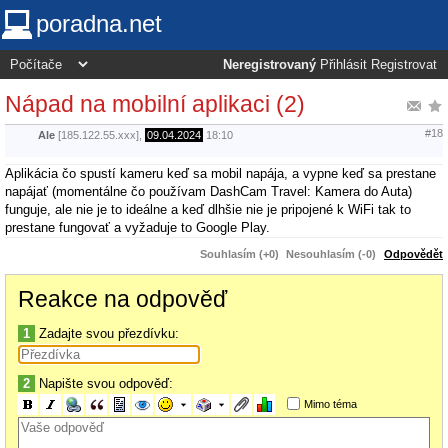
poradna.net
Neregistrovaný
Přihlásit
Registrovat
Nápad na mobilní aplikaci (2)
#18
Ale
[185.122.55.xxx],
09.04.2024
18:10
Aplikácia čo spustí kameru keď sa mobil napája, a vypne keď sa prestane
napájať (momentálne čo používam DashCam Travel: Kamera do Auta)
funguje, ale nie je to ideálne a keď dlhšie nie je pripojené k WiFi tak to
prestane fungovať a vyžaduje to Google Play.
Souhlasím (+0)
Nesouhlasím (-0)
Odpovědět
Reakce na odpověď
1
Zadajte svou přezdívku:
2
Napište svou odpověď:
Mimo téma