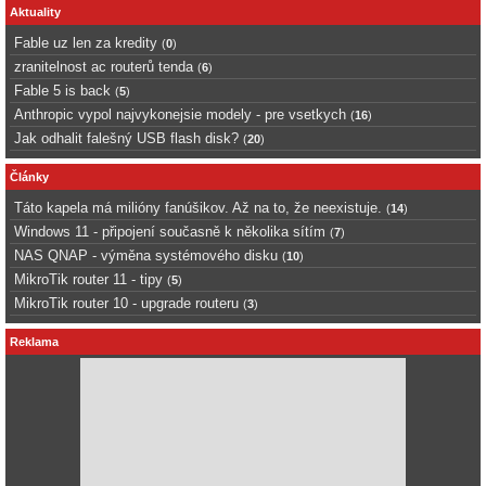
Aktuality
Fable uz len za kredity
(
0
)
zranitelnost ac routerů tenda
(
6
)
Fable 5 is back
(
5
)
Anthropic vypol najvykonejsie modely - pre vsetkych
(
16
)
Jak odhalit falešný USB flash disk?
(
20
)
Články
Táto kapela má milióny fanúšikov. Až na to, že neexistuje.
(
14
)
Windows 11 - připojení současně k několika sítím
(
7
)
NAS QNAP - výměna systémového disku
(
10
)
MikroTik router 11 - tipy
(
5
)
MikroTik router 10 - upgrade routeru
(
3
)
Reklama