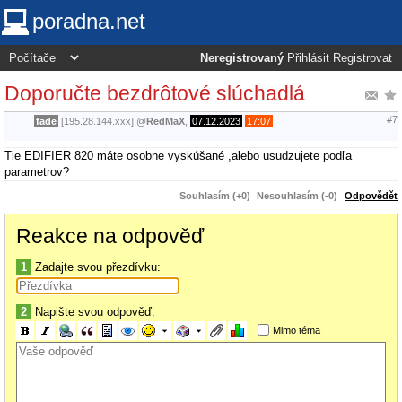
poradna.net
Neregistrovaný
Přihlásit
Registrovat
Doporučte bezdrôtové slúchadlá
#7
fade
[195.28.144.xxx]
@
RedMaX
,
07.12.2023
17:07
Tie EDIFIER 820 máte osobne vyskúšané ,alebo usudzujete podľa
parametrov?
Souhlasím (+0)
Nesouhlasím (-0)
Odpovědět
Reakce na odpověď
1
Zadajte svou přezdívku:
2
Napište svou odpověď:
Mimo téma