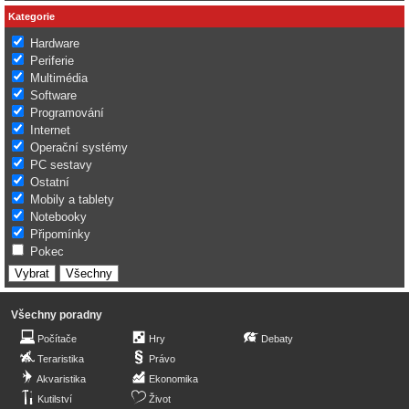
Kategorie
Hardware
Periferie
Multimédia
Software
Programování
Internet
Operační systémy
PC sestavy
Ostatní
Mobily a tablety
Notebooky
Připomínky
Pokec
Všechny poradny
Počítače
Hry
Debaty
Teraristika
Právo
Akvaristika
Ekonomika
Kutilství
Život