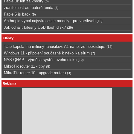
Fable uz len za kredity
(
0
)
zranitelnost ac routerů tenda
(
6
)
Fable 5 is back
(
5
)
Anthropic vypol najvykonejsie modely - pre vsetkych
(
16
)
Jak odhalit falešný USB flash disk?
(
20
)
Články
Táto kapela má milióny fanúšikov. Až na to, že neexistuje.
(
14
)
Windows 11 - připojení současně k několika sítím
(
7
)
NAS QNAP - výměna systémového disku
(
10
)
MikroTik router 11 - tipy
(
5
)
MikroTik router 10 - upgrade routeru
(
3
)
Reklama