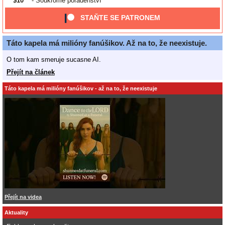
$10
- Soukromé poradenství
STAŇTE SE PATRONEM
Táto kapela má milióny fanúšikov. Až na to, že neexistuje.
O tom kam smeruje sucasne AI.
Přejít na článek
Táto kapela má milióny fanúšikov - až na to, že neexistuje
Přejít na videa
Aktuality